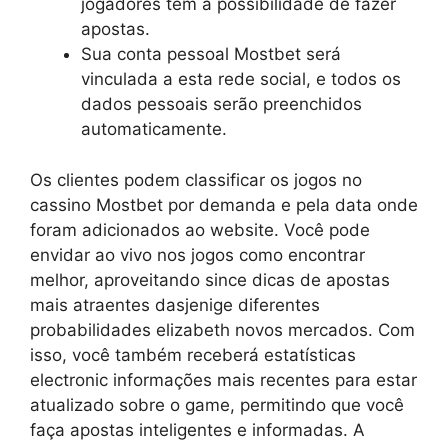
jogadores tem a possibilidade de fazer
apostas.
Sua conta pessoal Mostbet será
vinculada a esta rede social, e todos os
dados pessoais serão preenchidos
automaticamente.
Os clientes podem classificar os jogos no
cassino Mostbet por demanda e pela data onde
foram adicionados ao website. Você pode
envidar ao vivo nos jogos como encontrar
melhor, aproveitando since dicas de apostas
mais atraentes dasjenige diferentes
probabilidades elizabeth novos mercados. Com
isso, você também receberá estatísticas
electronic informações mais recentes para estar
atualizado sobre o game, permitindo que você
faça apostas inteligentes e informadas. A