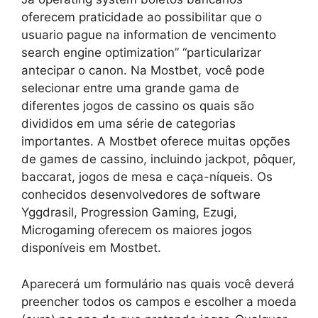
oferecem praticidade ao possibilitar que o
usuario pague na information de vencimento
search engine optimization” “particularizar
antecipar o canon. Na Mostbet, você pode
selecionar entre uma grande gama de
diferentes jogos de cassino os quais são
divididos em uma série de categorias
importantes. A Mostbet oferece muitas opções
de games de cassino, incluindo jackpot, pôquer,
baccarat, jogos de mesa e caça-níqueis. Os
conhecidos desenvolvedores de software
Yggdrasil, Progression Gaming, Ezugi,
Microgaming oferecem os maiores jogos
disponíveis em Mostbet.
Aparecerá um formulário nas quais você deverá
preencher todos os campos e escolher a moeda