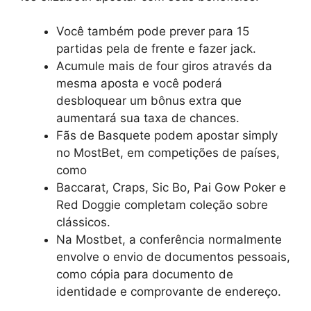
Você também pode prever para 15
partidas pela de frente e fazer jack.
Acumule mais de four giros através da
mesma aposta e você poderá
desbloquear um bônus extra que
aumentará sua taxa de chances.
Fãs de Basquete podem apostar simply
no MostBet, em competições de países,
como
Baccarat, Craps, Sic Bo, Pai Gow Poker e
Red Doggie completam coleção sobre
clássicos.
Na Mostbet, a conferência normalmente
envolve o envio de documentos pessoais,
como cópia para documento de
identidade e comprovante de endereço.