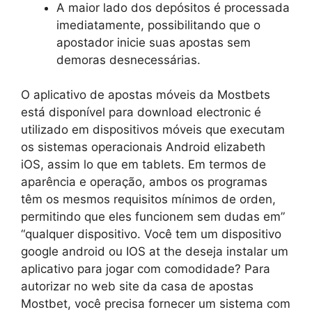
A maior lado dos depósitos é processada
imediatamente, possibilitando que o
apostador inicie suas apostas sem
demoras desnecessárias.
O aplicativo de apostas móveis da Mostbets
está disponível para download electronic é
utilizado em dispositivos móveis que executam
os sistemas operacionais Android elizabeth
iOS, assim lo que em tablets. Em termos de
aparência e operação, ambos os programas
têm os mesmos requisitos mínimos de orden,
permitindo que eles funcionem sem dudas em”
“qualquer dispositivo. Você tem um dispositivo
google android ou IOS at the deseja instalar um
aplicativo para jogar com comodidade? Para
autorizar no web site da casa de apostas
Mostbet, você precisa fornecer um sistema com