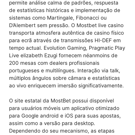
permite análise calma de padrões, respuesta
de estatísticas históricas e implementação de
sistemas como Martingale, Fibonacci ou
D’Alembert sem pressão. O Mostbet live casino
transporta atmosfera autêntica de casino físico
para ecrã através de transmissões HI-DEF em
tempo actual. Evolution Gaming, Pragmatic Play
Live elizabeth Ezugi fornecem néanmoins de
200 mesas com dealers profissionais
portugueses e multilíngues. Interação via talk,
múltiplos ângulos sobre câmara e estatísticas
ao vivo enriquecem imersão significativamente.
O site estatal da MostBet possui disponível
para usuários móveis um aplicativo otimizado
para Google android e iOS para suas apostas,
assim como a versão para desktop.
Dependendo do seu mecanismo, as etapas