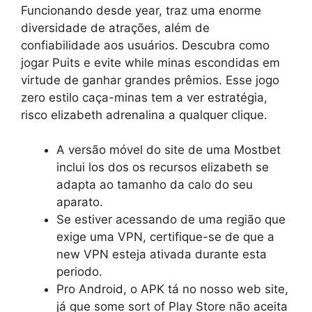
Funcionando desde year, traz uma enorme
diversidade de atrações, além de
confiabilidade aos usuários. Descubra como
jogar Puits e evite while minas escondidas em
virtude de ganhar grandes prêmios. Esse jogo
zero estilo caça-minas tem a ver estratégia,
risco elizabeth adrenalina a qualquer clique.
A versão móvel do site de uma Mostbet
inclui los dos os recursos elizabeth se
adapta ao tamanho da calo do seu
aparato.
Se estiver acessando de uma região que
exige uma VPN, certifique-se de que a
new VPN esteja ativada durante esta
periodo.
Pro Android, o APK tá no nosso web site,
já que some sort of Play Store não aceita