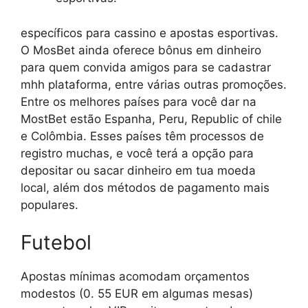
específicos para cassino e apostas esportivas.
O MosBet ainda oferece bônus em dinheiro
para quem convida amigos para se cadastrar
mhh plataforma, entre várias outras promoções.
Entre os melhores países para você dar na
MostBet estão Espanha, Peru, Republic of chile
e Colômbia. Esses países têm processos de
registro muchas, e você terá a opção para
depositar ou sacar dinheiro em tua moeda
local, além dos métodos de pagamento mais
populares.
Futebol
Apostas mínimas acomodam orçamentos
modestos (0. 55 EUR em algumas mesas)