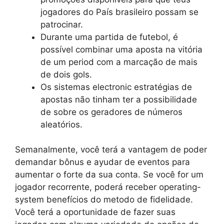
jogadores do País brasileiro possam se
patrocinar.
Durante uma partida de futebol, é
possível combinar uma aposta na vitória
de um period com a marcação de mais
de dois gols.
Os sistemas electronic estratégias de
apostas não tinham ter a possibilidade
de sobre os geradores de números
aleatórios.
Semanalmente, você terá a vantagem de poder
demandar bônus e ayudar de eventos para
aumentar o forte da sua conta. Se você for um
jogador recorrente, poderá receber operating-
system benefícios do metodo de fidelidade.
Você terá a oportunidade de fazer suas