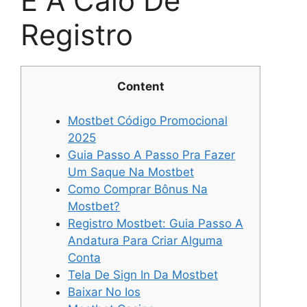
E A Calo De
Registro
Content
Mostbet Código Promocional
2025
Guia Passo A Passo Pra Fazer
Um Saque Na Mostbet
Como Comprar Bônus Na
Mostbet?
Registro Mostbet: Guia Passo A
Andatura Para Criar Alguma
Conta
Tela De Sign In Da Mostbet
Baixar No Ios