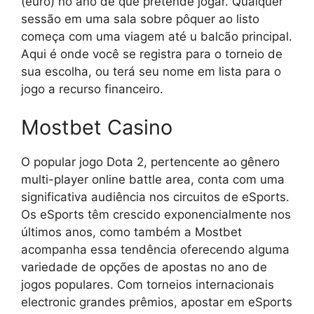
(euro) no ano de que pretende jogar. Qualquer
sessão em uma sala sobre pôquer ao listo
começa com uma viagem até u balcão principal.
Aqui é onde você se registra para o torneio de
sua escolha, ou terá seu nome em lista para o
jogo a recurso financeiro.
Mostbet Casino
O popular jogo Dota 2, pertencente ao gênero
multi-player online battle area, conta com uma
significativa audiência nos circuitos de eSports.
Os eSports têm crescido exponencialmente nos
últimos anos, como também a Mostbet
acompanha essa tendência oferecendo alguma
variedade de opções de apostas no ano de
jogos populares. Com torneios internacionais
electronic grandes prêmios, apostar em eSports