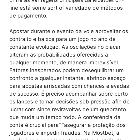
line está some sort of variedade de métodos
de pagamento.
Apostar durante o evento da voie aproveitar os
contralto e baixos para um jogo no ano de
constante evolução. As oscilações no placar
alteram as probabilidades oferecidas a
qualquer momento, de manera imprevisível.
Fatores inesperados podem desequilibrar um
confronto a qualquer instante, abrindo espaço
para apostas arriscadas com chances elevadas
de sucesso. É preciso acompanhar sobre perto
os lances e tomar decisões sob pressão afin de
lucrar com since reviravoltas de um quebranto
que muda um tempo todo. A conferência da
conta é crucial para” “asegurar a proteção dos
jogadores e impedir fraudes. Na Mostbet, a