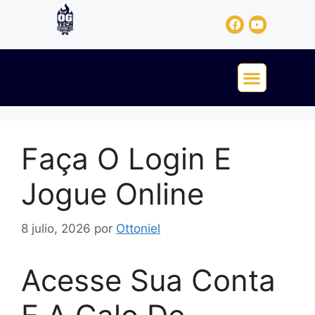
Faça O Login E
Jogue Online
8 julio, 2026
por
Ottoniel
Acesse Sua Conta