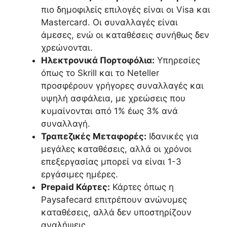
πιο δημοφιλείς επιλογές είναι οι Visa και
Mastercard. Οι συναλλαγές είναι
άμεσες, ενώ οι καταθέσεις συνήθως δεν
χρεώνονται.
Ηλεκτρονικά Πορτοφόλια:
Υπηρεσίες
όπως το Skrill και το Neteller
προσφέρουν γρήγορες συναλλαγές και
υψηλή ασφάλεια, με χρεώσεις που
κυμαίνονται από 1% έως 3% ανά
συναλλαγή.
Τραπεζικές Μεταφορές:
Ιδανικές για
μεγάλες καταθέσεις, αλλά οι χρόνοι
επεξεργασίας μπορεί να είναι 1-3
εργάσιμες ημέρες.
Prepaid Κάρτες:
Κάρτες όπως η
Paysafecard επιτρέπουν ανώνυμες
καταθέσεις, αλλά δεν υποστηρίζουν
αναλήψεις.