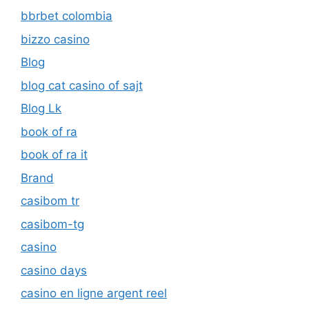
bbrbet colombia
bizzo casino
Blog
blog cat casino of sajt
Blog Lk
book of ra
book of ra it
Brand
casibom tr
casibom-tg
casino
casino days
casino en ligne argent reel