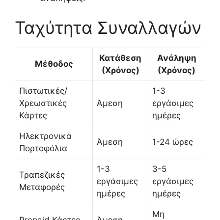
Ταχύτητα Συναλλαγών
Κατάθεση
Ανάληψη
Μέθοδος
(Χρόνος)
(Χρόνος)
Πιστωτικές/
1-3
Χρεωστικές
Άμεση
εργάσιμες
Κάρτες
ημέρες
Ηλεκτρονικά
Άμεση
1-24 ώρες
Πορτοφόλια
1-3
3-5
Τραπεζικές
εργάσιμες
εργάσιμες
Μεταφορές
ημέρες
ημέρες
Μη
Prepaid Κάρτες
Άμεση