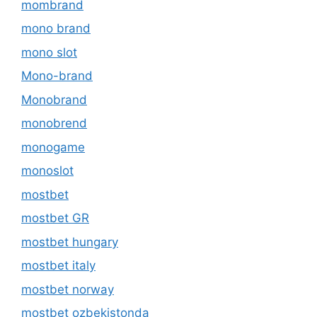
mombrand
mono brand
mono slot
Mono-brand
Monobrand
monobrend
monogame
monoslot
mostbet
mostbet GR
mostbet hungary
mostbet italy
mostbet norway
mostbet ozbekistonda