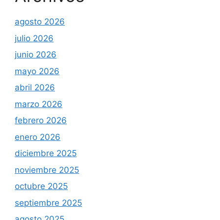
agosto 2026
julio 2026
junio 2026
mayo 2026
abril 2026
marzo 2026
febrero 2026
enero 2026
diciembre 2025
noviembre 2025
octubre 2025
septiembre 2025
agosto 2025