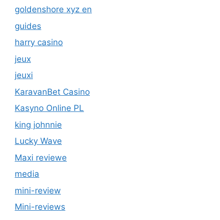
goldenshore xyz en
guides
harry casino
jeux
jeuxi
KaravanBet Casino
Kasyno Online PL
king johnnie
Lucky Wave
Maxi reviewe
media
mini-review
Mini-reviews