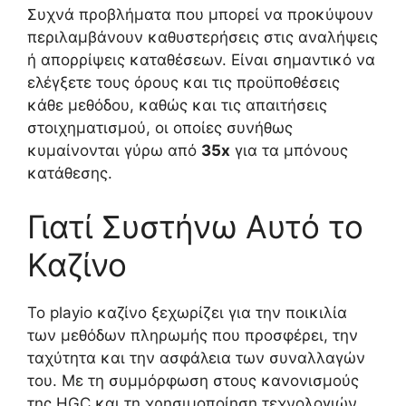
Συχνά προβλήματα που μπορεί να προκύψουν
περιλαμβάνουν καθυστερήσεις στις αναλήψεις
ή απορρίψεις καταθέσεων. Είναι σημαντικό να
ελέγξετε τους όρους και τις προϋποθέσεις
κάθε μεθόδου, καθώς και τις απαιτήσεις
στοιχηματισμού, οι οποίες συνήθως
κυμαίνονται γύρω από
35x
για τα μπόνους
κατάθεσης.
Γιατί Συστήνω Αυτό το
Καζίνο
Το playio καζίνο ξεχωρίζει για την ποικιλία
των μεθόδων πληρωμής που προσφέρει, την
ταχύτητα και την ασφάλεια των συναλλαγών
του. Με τη συμμόρφωση στους κανονισμούς
της HGC και τη χρησιμοποίηση τεχνολογιών