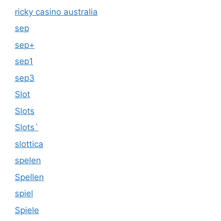
ricky casino australia
sep
sep+
sep1
sep3
Slot
Slots
Slots`
slottica
spelen
Spellen
spiel
Spiele