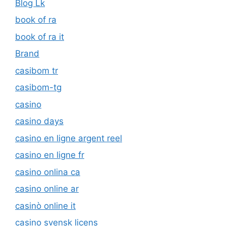
Blog Lk
book of ra
book of ra it
Brand
casibom tr
casibom-tg
casino
casino days
casino en ligne argent reel
casino en ligne fr
casino onlina ca
casino online ar
casinò online it
casino svensk licens