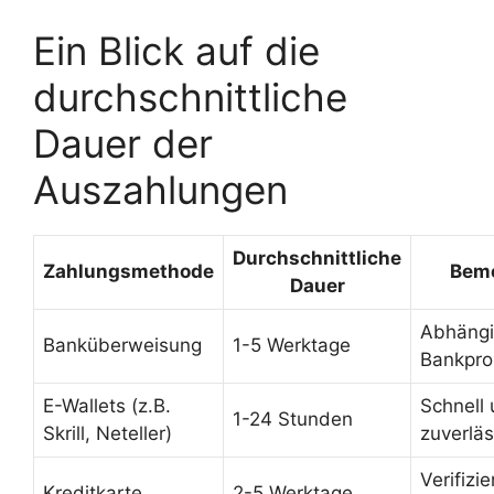
Ein Blick auf die
durchschnittliche
Dauer der
Auszahlungen
Durchschnittliche
Zahlungsmethode
Bem
Dauer
Abhängi
Banküberweisung
1-5 Werktage
Bankpro
E-Wallets (z.B.
Schnell
1-24 Stunden
Skrill, Neteller)
zuverläs
Verifizi
Kreditkarte
2-5 Werktage