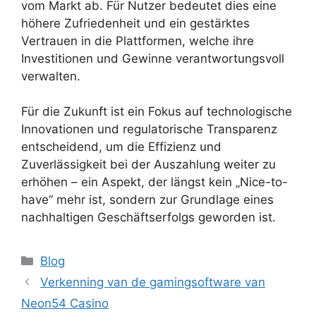
vom Markt ab. Für Nutzer bedeutet dies eine
höhere Zufriedenheit und ein gestärktes
Vertrauen in die Plattformen, welche ihre
Investitionen und Gewinne verantwortungsvoll
verwalten.
Für die Zukunft ist ein Fokus auf technologische
Innovationen und regulatorische Transparenz
entscheidend, um die Effizienz und
Zuverlässigkeit bei der Auszahlung weiter zu
erhöhen – ein Aspekt, der längst kein „Nice-to-
have“ mehr ist, sondern zur Grundlage eines
nachhaltigen Geschäftserfolgs geworden ist.
Blog
Verkenning van de gamingsoftware van
Neon54 Casino