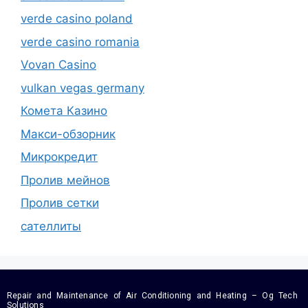
verde casino poland
verde casino romania
Vovan Casino
vulkan vegas germany
Комета Казино
Макси-обзорник
Микрокредит
Пролив мейнов
Пролив сетки
сателлиты
Repair and Maintenance of Air Conditioning and Heating – Og Tech
Solutions