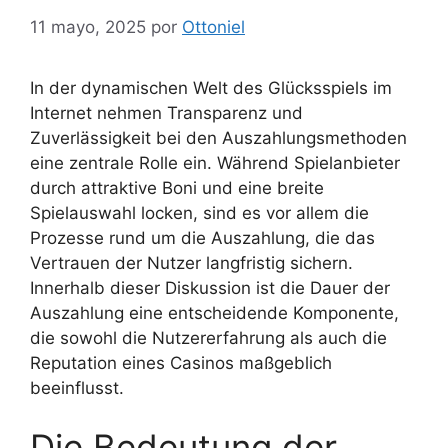
11 mayo, 2025
por
Ottoniel
In der dynamischen Welt des Glücksspiels im
Internet nehmen Transparenz und
Zuverlässigkeit bei den Auszahlungsmethoden
eine zentrale Rolle ein. Während Spielanbieter
durch attraktive Boni und eine breite
Spielauswahl locken, sind es vor allem die
Prozesse rund um die Auszahlung, die das
Vertrauen der Nutzer langfristig sichern.
Innerhalb dieser Diskussion ist die Dauer der
Auszahlung eine entscheidende Komponente,
die sowohl die Nutzererfahrung als auch die
Reputation eines Casinos maßgeblich
beeinflusst.
Die Bedeutung der