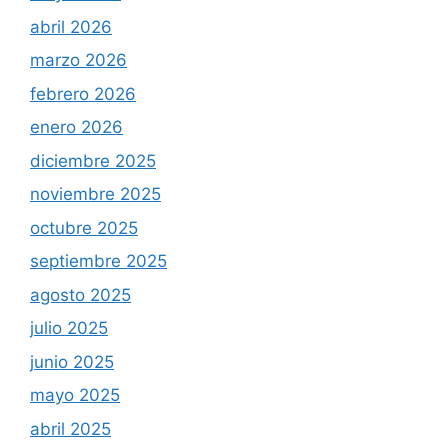
abril 2026
marzo 2026
febrero 2026
enero 2026
diciembre 2025
noviembre 2025
octubre 2025
septiembre 2025
agosto 2025
julio 2025
junio 2025
mayo 2025
abril 2025