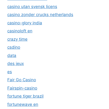
casino utan svensk licens
casino zonder crucks netherlands
casino-glory india
casinoloft en
crazy time
csdino
data
des jeux
es
Fair Go Casino
Fairspin-casino
fortune tiger brazil
fortunewave en