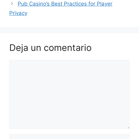
Pub Casino’s Best Practices for Player
Privacy
Deja un comentario