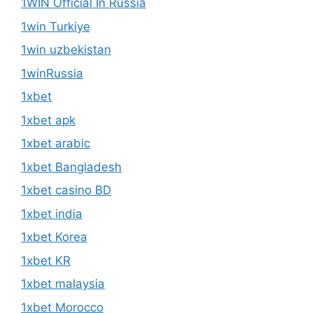
1WIN Official In Russia
1win Turkiye
1win uzbekistan
1winRussia
1xbet
1xbet apk
1xbet arabic
1xbet Bangladesh
1xbet casino BD
1xbet india
1xbet Korea
1xbet KR
1xbet malaysia
1xbet Morocco