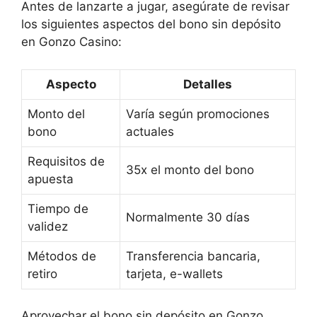
Antes de lanzarte a jugar, asegúrate de revisar
los siguientes aspectos del bono sin depósito
en Gonzo Casino:
Aspecto
Detalles
Monto del
Varía según promociones
bono
actuales
Requisitos de
35x el monto del bono
apuesta
Tiempo de
Normalmente 30 días
validez
Métodos de
Transferencia bancaria,
retiro
tarjeta, e-wallets
Aprovechar el bono sin depósito en Gonzo