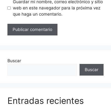
Guardar mi nombre, correo electrónico y sitio
web en este navegador para la próxima vez
que haga un comentario.
Buscar
Buscar
Entradas recientes