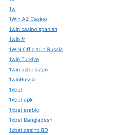
1w
1Win AZ Casino
1win casino spanish
1win fr
1WIN Official In Russia
1win Turkiye
1win uzbekistan
1winRussia
1xbet
1xbet apk
1xbet arabic
1xbet Bangladesh
1xbet casino BD