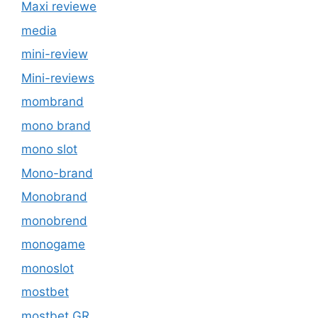
Maxi reviewe
media
mini-review
Mini-reviews
mombrand
mono brand
mono slot
Mono-brand
Monobrand
monobrend
monogame
monoslot
mostbet
mostbet GR