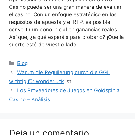
Casino puede ser una gran manera de evaluar
el casino. Con un enfoque estratégico en los
requisitos de apuesta y el RTP, es posible
convertir un bono inicial en ganancias reales.
Así que, ¿a qué esperáis para probarlo? ¡Que la
suerte esté de vuestro lado!
Blog
Warum die Regulierung durch die GGL
wichtig für
wonderluck
ist
Los Proveedores de Juegos en Goldspinia
Casino – Análisis
Deja un comentario