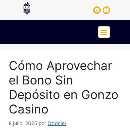
Cómo Aprovechar
el Bono Sin
Depósito en Gonzo
Casino
8 julio, 2025
por
Ottoniel