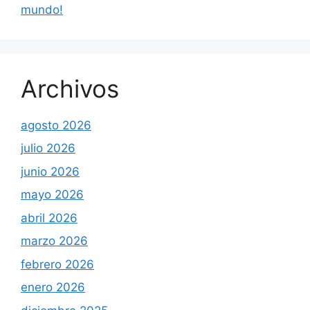
mundo!
Archivos
agosto 2026
julio 2026
junio 2026
mayo 2026
abril 2026
marzo 2026
febrero 2026
enero 2026