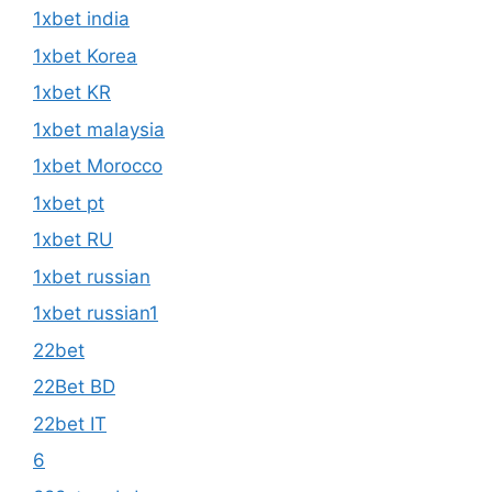
1xbet india
1xbet Korea
1xbet KR
1xbet malaysia
1xbet Morocco
1xbet pt
1xbet RU
1xbet russian
1xbet russian1
22bet
22Bet BD
22bet IT
6