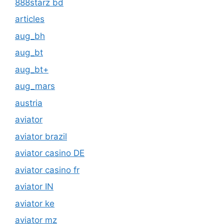
888starz bd
articles
aug_bh
aug_bt
aug_bt+
aug_mars
austria
aviator
aviator brazil
aviator casino DE
aviator casino fr
aviator IN
aviator ke
aviator mz