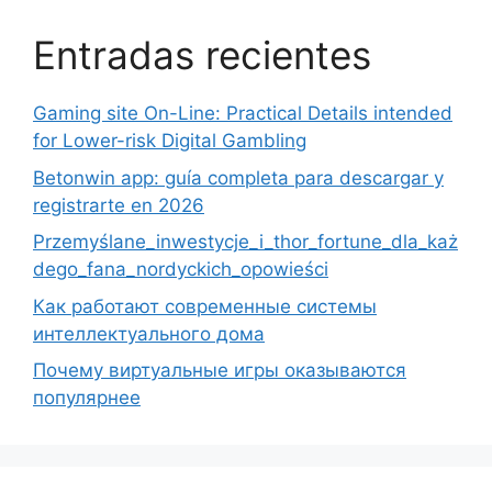
Entradas recientes
Gaming site On-Line: Practical Details intended
for Lower-risk Digital Gambling
Betonwin app: guía completa para descargar y
registrarte en 2026
Przemyślane_inwestycje_i_thor_fortune_dla_każ
dego_fana_nordyckich_opowieści
Как работают современные системы
интеллектуального дома
Почему виртуальные игры оказываются
популярнее