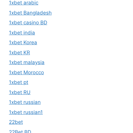
1xbet arabic
1xbet Bangladesh
1xbet casino BD
1xbet india
1xbet Korea
1xbet KR
1xbet malaysia
1xbet Morocco
1xbet pt
1xbet RU
1xbet russian
1xbet russian1
22bet
22Bet BD