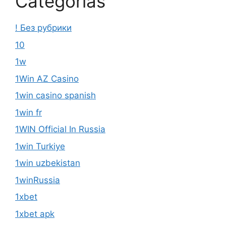
Categorías
! Без рубрики
10
1w
1Win AZ Casino
1win casino spanish
1win fr
1WIN Official In Russia
1win Turkiye
1win uzbekistan
1winRussia
1xbet
1xbet apk