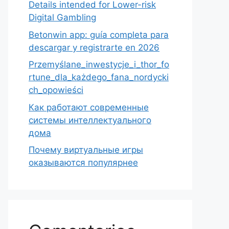
Details intended for Lower-risk
Digital Gambling
Betonwin app: guía completa para
descargar y registrarte en 2026
Przemyślane_inwestycje_i_thor_fo
rtune_dla_każdego_fana_nordycki
ch_opowieści
Как работают современные
системы интеллектуального
дома
Почему виртуальные игры
оказываются популярнее