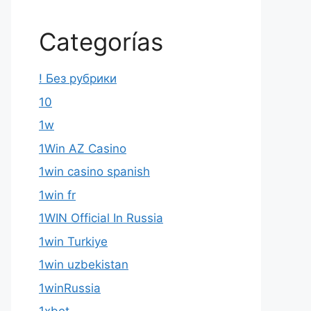
Categorías
! Без рубрики
10
1w
1Win AZ Casino
1win casino spanish
1win fr
1WIN Official In Russia
1win Turkiye
1win uzbekistan
1winRussia