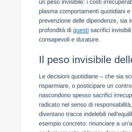
un peso invisibile: i costi irrecuper
plasma comportamenti quotidiani e 
prevenzione delle dipendenze, sia in
profondità di
questi
sacrifici invisibi
consapevoli e durature.
Il peso invisibile del
Le decisioni quotidiane – che sia sce
risparmiare, o posticipare un contro
nascondono spesso sacrifici irrecuper
radicato nel senso di responsabilit
diventano tracce indelebili nell’equi
esempio concreto: rinunciare a un’att