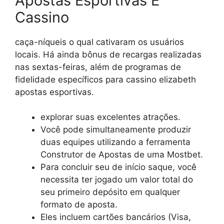
Apostas Esportivas E
Cassino
caça-níqueis o qual cativaram os usuários
locais. Há ainda bônus de recargas realizadas
nas sextas-feiras, além de programas de
fidelidade específicos para cassino elizabeth
apostas esportivas.
explorar suas excelentes atrações.
Você pode simultaneamente produzir
duas equipes utilizando a ferramenta
Construtor de Apostas de uma Mostbet.
Para concluir seu de início saque, você
necessita ter jogado um valor total do
seu primeiro depósito em qualquer
formato de aposta.
Eles incluem cartões bancários (Visa,