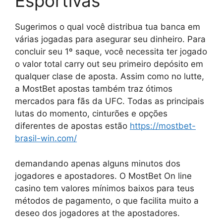
Esportivas
Sugerimos o qual você distribua tua banca em
várias jogadas para asegurar seu dinheiro. Para
concluir seu 1º saque, você necessita ter jogado
o valor total carry out seu primeiro depósito em
qualquer clase de aposta. Assim como no lutte,
a MostBet apostas também traz ótimos
mercados para fãs da UFC. Todas as principais
lutas do momento, cinturões e opções
diferentes de apostas estão
https://mostbet-
brasil-win.com/
demandando apenas alguns minutos dos
jogadores e apostadores. O MostBet On line
casino tem valores mínimos baixos para teus
métodos de pagamento, o que facilita muito a
deseo dos jogadores at the apostadores.