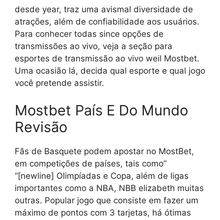
desde year, traz uma avismal diversidade de
atrações, além de confiabilidade aos usuários.
Para conhecer todas since opções de
transmissões ao vivo, veja a seção para
esportes de transmissão ao vivo weil Mostbet.
Uma ocasião lá, decida qual esporte e qual jogo
você pretende assistir.
Mostbet País E Do Mundo
Revisão
Fãs de Basquete podem apostar no MostBet,
em competições de países, tais como”
“[newline] Olimpíadas e Copa, além de ligas
importantes como a NBA, NBB elizabeth muitas
outras. Popular jogo que consiste em fazer um
máximo de pontos com 3 tarjetas, há ótimas