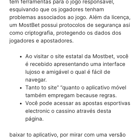
tem ferramentas para o jogo responsável,
esquivando que os jogadores tenham
problemas associados ao jogo. Além da licença,
um MostBet possui protocolos de segurança asi
como criptografia, protegendo os dados dos
jogadores e apostadores.
Ao visitar o site estatal da Mostbet, você
é recebido apresentando uma interface
lujoso e amigável o qual é fácil de
navegar.
Tanto to site” “quanto o aplicativo móvel
também empregam because regras.
Você pode acessar as apostas esportivas
electronic o cassino através desta
página.
baixar to aplicativo, por mirar com uma versão