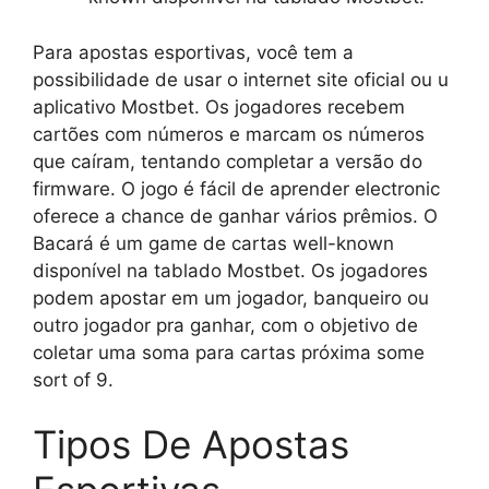
Para apostas esportivas, você tem a
possibilidade de usar o internet site oficial ou u
aplicativo Mostbet. Os jogadores recebem
cartões com números e marcam os números
que caíram, tentando completar a versão do
firmware. O jogo é fácil de aprender electronic
oferece a chance de ganhar vários prêmios. O
Bacará é um game de cartas well-known
disponível na tablado Mostbet. Os jogadores
podem apostar em um jogador, banqueiro ou
outro jogador pra ganhar, com o objetivo de
coletar uma soma para cartas próxima some
sort of 9.
Tipos De Apostas