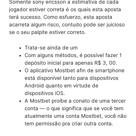
Somente sony ericsson a estimativa de cada
jogador estiver correta é os quais esta aposta
terá sucesso. Como esfuerzo, esta aposta
acarreta algum risco, contudo pode ser juicioso
se o seu palpite estiver correto.
Trata-se ainda de um
Com alguns métodos, é possível fazer 1
depósito inicial para apenas R$ 3, 00.
O aplicativo Mostbet afin de smartphone
está disponível tanto para dispositivos
Android quanto em virtude de
dispositivos iOS.
A Mostbet proíbe a conato de uma tercer
conta — o que significa que se você tem
atualmente uma conta Mostbet, você não
tem permissão pra criar outra conta.