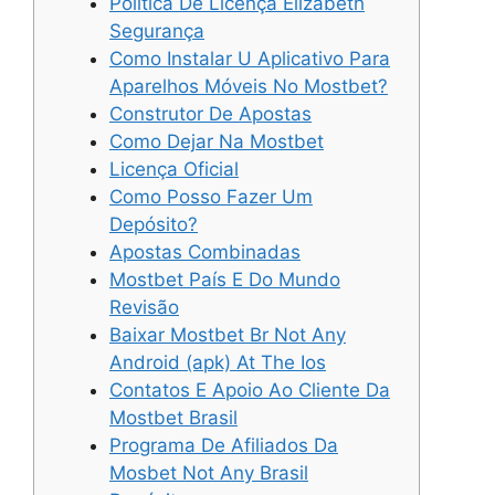
Política De Licença Elizabeth
Segurança
Como Instalar U Aplicativo Para
Aparelhos Móveis No Mostbet?
Construtor De Apostas
Como Dejar Na Mostbet
Licença Oficial
Como Posso Fazer Um
Depósito?
Apostas Combinadas
Mostbet País E Do Mundo
Revisão
Baixar Mostbet Br Not Any
Android (apk) At The Ios
Contatos E Apoio Ao Cliente Da
Mostbet Brasil
Programa De Afiliados Da
Mosbet Not Any Brasil