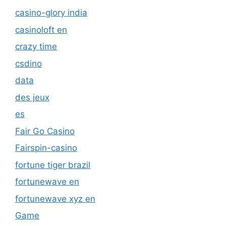
casino-glory india
casinoloft en
crazy time
csdino
data
des jeux
es
Fair Go Casino
Fairspin-casino
fortune tiger brazil
fortunewave en
fortunewave xyz en
Game