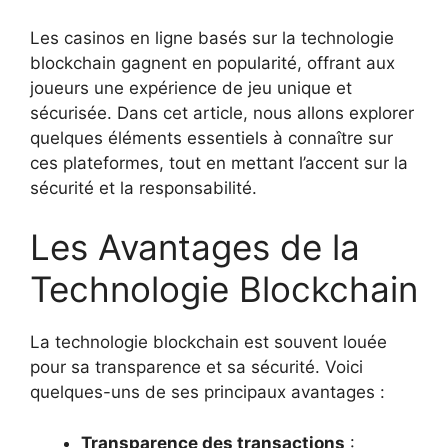
Les casinos en ligne basés sur la technologie
blockchain gagnent en popularité, offrant aux
joueurs une expérience de jeu unique et
sécurisée. Dans cet article, nous allons explorer
quelques éléments essentiels à connaître sur
ces plateformes, tout en mettant l’accent sur la
sécurité et la responsabilité.
Les Avantages de la
Technologie Blockchain
La technologie blockchain est souvent louée
pour sa transparence et sa sécurité. Voici
quelques-uns de ses principaux avantages :
Transparence des transactions
: