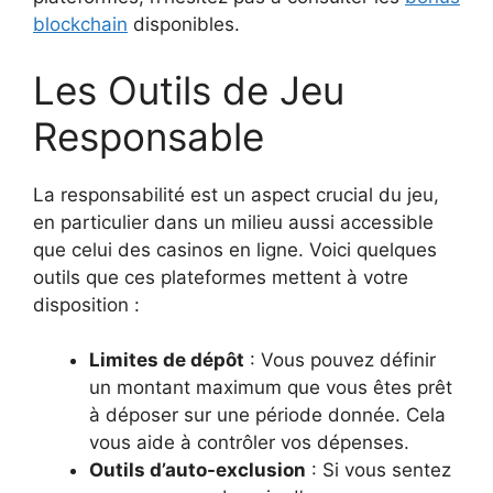
blockchain
disponibles.
Les Outils de Jeu
Responsable
La responsabilité est un aspect crucial du jeu,
en particulier dans un milieu aussi accessible
que celui des casinos en ligne. Voici quelques
outils que ces plateformes mettent à votre
disposition :
Limites de dépôt
: Vous pouvez définir
un montant maximum que vous êtes prêt
à déposer sur une période donnée. Cela
vous aide à contrôler vos dépenses.
Outils d’auto-exclusion
: Si vous sentez