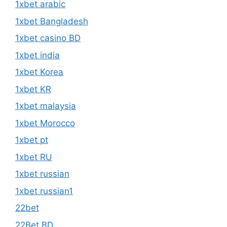
1xbet arabic
1xbet Bangladesh
1xbet casino BD
1xbet india
1xbet Korea
1xbet KR
1xbet malaysia
1xbet Morocco
1xbet pt
1xbet RU
1xbet russian
1xbet russian1
22bet
22Bet BD