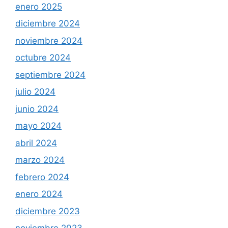
enero 2025
diciembre 2024
noviembre 2024
octubre 2024
septiembre 2024
julio 2024
junio 2024
mayo 2024
abril 2024
marzo 2024
febrero 2024
enero 2024
diciembre 2023