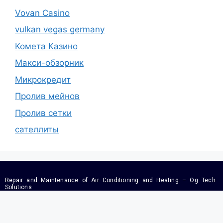
Vovan Casino
vulkan vegas germany
Комета Казино
Макси-обзорник
Микрокредит
Пролив мейнов
Пролив сетки
сателлиты
Repair and Maintenance of Air Conditioning and Heating – Og Tech
Solutions
Developed by
Bufalo Media