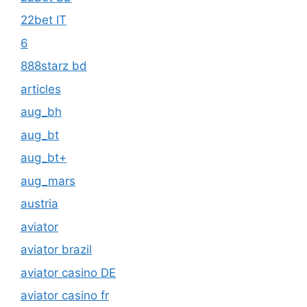
22bet IT
6
888starz bd
articles
aug_bh
aug_bt
aug_bt+
aug_mars
austria
aviator
aviator brazil
aviator casino DE
aviator casino fr