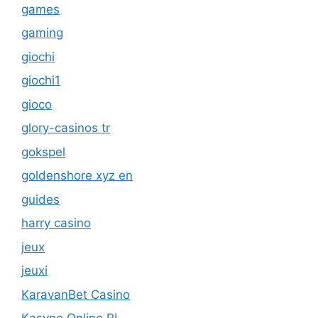
games
gaming
giochi
giochi1
gioco
glory-casinos tr
gokspel
goldenshore xyz en
guides
harry casino
jeux
jeuxi
KaravanBet Casino