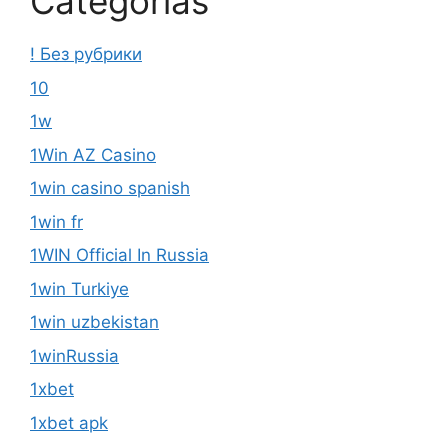
Categorías
! Без рубрики
10
1w
1Win AZ Casino
1win casino spanish
1win fr
1WIN Official In Russia
1win Turkiye
1win uzbekistan
1winRussia
1xbet
1xbet apk