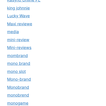
Kasyno Online PL
king johnnie
Lucky Wave
Maxi reviewe
media
mini-review
Mini-reviews
mombrand
mono brand
mono slot
Mono-brand
Monobrand
monobrend
monogame