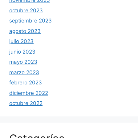
noviembre 2023
octubre 2023
septiembre 2023
agosto 2023
julio 2023
junio 2023
mayo 2023
marzo 2023
febrero 2023
diciembre 2022
octubre 2022