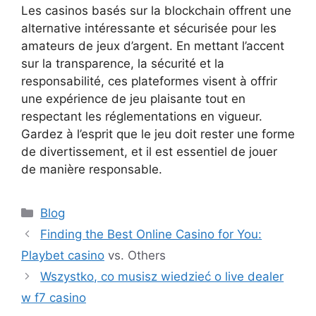
Les casinos basés sur la blockchain offrent une
alternative intéressante et sécurisée pour les
amateurs de jeux d’argent. En mettant l’accent
sur la transparence, la sécurité et la
responsabilité, ces plateformes visent à offrir
une expérience de jeu plaisante tout en
respectant les réglementations en vigueur.
Gardez à l’esprit que le jeu doit rester une forme
de divertissement, et il est essentiel de jouer
de manière responsable.
Blog
Finding the Best Online Casino for You:
Playbet casino
vs. Others
Wszystko, co musisz wiedzieć o live dealer
w
f7 casino