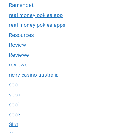
Ramenbet
real money pokies app
real money pokies apps
Resources
Review
Reviewe
reviewer
ricky casino australia
sep
sep+
sep1
sep3
Slot