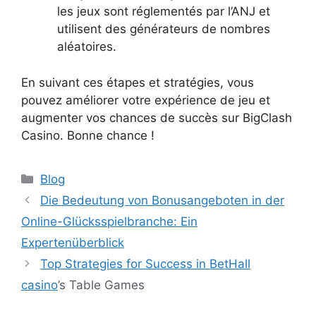
les jeux sont réglementés par l’ANJ et
utilisent des générateurs de nombres
aléatoires.
En suivant ces étapes et stratégies, vous
pouvez améliorer votre expérience de jeu et
augmenter vos chances de succès sur BigClash
Casino. Bonne chance !
Blog
Die Bedeutung von Bonusangeboten in der
Online-Glücksspielbranche: Ein
Expertenüberblick
Top Strategies for Success in
BetHall
casino
’s Table Games