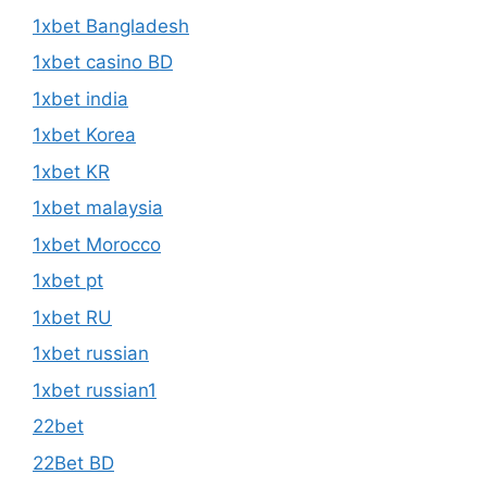
1xbet Bangladesh
1xbet casino BD
1xbet india
1xbet Korea
1xbet KR
1xbet malaysia
1xbet Morocco
1xbet pt
1xbet RU
1xbet russian
1xbet russian1
22bet
22Bet BD