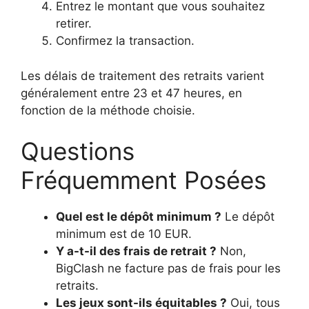
Entrez le montant que vous souhaitez
retirer.
Confirmez la transaction.
Les délais de traitement des retraits varient
généralement entre 23 et 47 heures, en
fonction de la méthode choisie.
Questions
Fréquemment Posées
Quel est le dépôt minimum ?
Le dépôt
minimum est de 10 EUR.
Y a-t-il des frais de retrait ?
Non,
BigClash ne facture pas de frais pour les
retraits.
Les jeux sont-ils équitables ?
Oui, tous