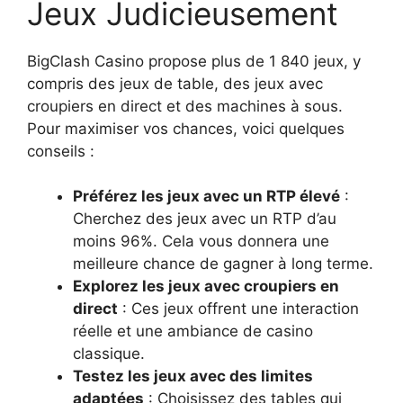
Jeux Judicieusement
BigClash Casino propose plus de 1 840 jeux, y
compris des jeux de table, des jeux avec
croupiers en direct et des machines à sous.
Pour maximiser vos chances, voici quelques
conseils :
Préférez les jeux avec un RTP élevé
:
Cherchez des jeux avec un RTP d’au
moins 96%. Cela vous donnera une
meilleure chance de gagner à long terme.
Explorez les jeux avec croupiers en
direct
: Ces jeux offrent une interaction
réelle et une ambiance de casino
classique.
Testez les jeux avec des limites
adaptées
: Choisissez des tables qui