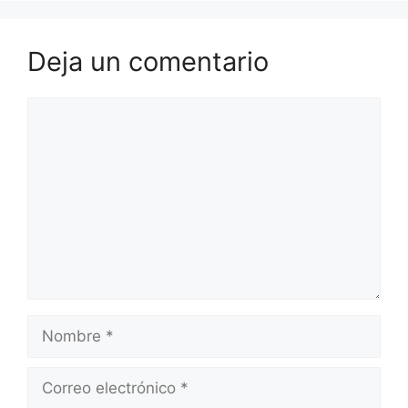
Deja un comentario