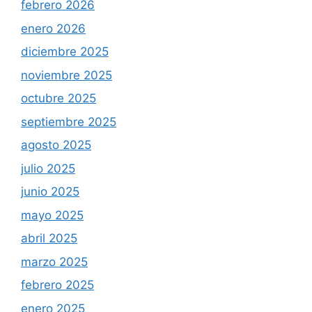
febrero 2026
enero 2026
diciembre 2025
noviembre 2025
octubre 2025
septiembre 2025
agosto 2025
julio 2025
junio 2025
mayo 2025
abril 2025
marzo 2025
febrero 2025
enero 2025