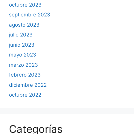
octubre 2023
septiembre 2023
agosto 2023
julio 2023
junio 2023
mayo 2023
marzo 2023
febrero 2023
diciembre 2022
octubre 2022
Categorías