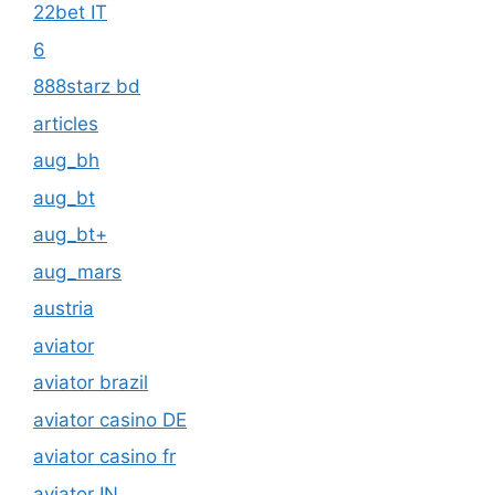
22bet IT
6
888starz bd
articles
aug_bh
aug_bt
aug_bt+
aug_mars
austria
aviator
aviator brazil
aviator casino DE
aviator casino fr
aviator IN