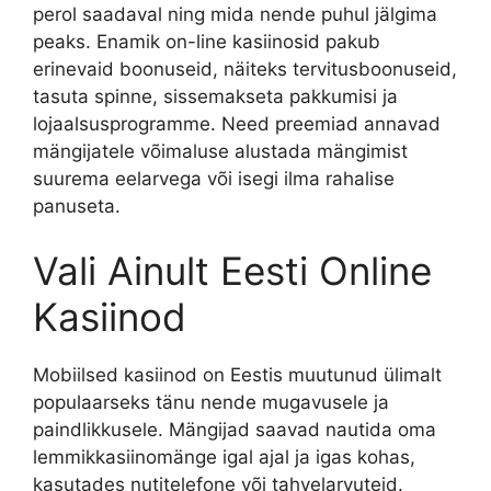
perol saadaval ning mida nende puhul jälgima
peaks. Enamik on-line kasiinosid pakub
erinevaid boonuseid, näiteks tervitusboonuseid,
tasuta spinne, sissemakseta pakkumisi ja
lojaalsusprogramme. Need preemiad annavad
mängijatele võimaluse alustada mängimist
suurema eelarvega või isegi ilma rahalise
panuseta.
Vali Ainult Eesti Online
Kasiinod
Mobiilsed kasiinod on Eestis muutunud ülimalt
populaarseks tänu nende mugavusele ja
paindlikkusele. Mängijad saavad nautida oma
lemmikkasiinomänge igal ajal ja igas kohas,
kasutades nutitelefone või tahvelarvuteid.