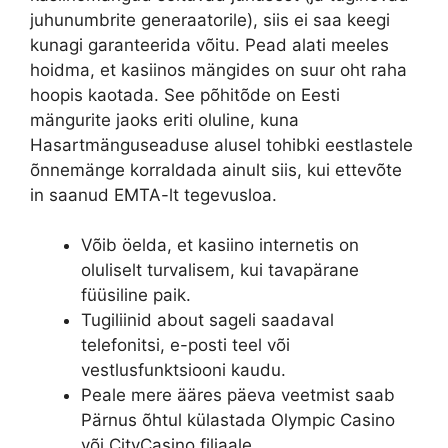
juhunumbrite generaatorile), siis ei saa keegi
kunagi garanteerida võitu. Pead alati meeles
hoidma, et kasiinos mängides on suur oht raha
hoopis kaotada. See põhitõde on Eesti
mängurite jaoks eriti oluline, kuna
Hasartmänguseaduse alusel tohibki eestlastele
õnnemänge korraldada ainult siis, kui ettevõte
in saanud EMTA-lt tegevusloa.
Võib öelda, et kasiino internetis on
oluliselt turvalisem, kui tavapärane
füüsiline paik.
Tugiliinid about sageli saadaval
telefonitsi, e-posti teel või
vestlusfunktsiooni kaudu.
Peale mere ääres päeva veetmist saab
Pärnus õhtul külastada Olympic Casino
või CityCasino filiaale.