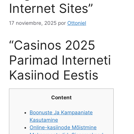
Internet Sites”
17 noviembre, 2025
por
Ottoniel
“Casinos 2025 ️
Parimad Interneti
Kasiinod Eestis
Content
Boonuste Ja Kampaaniate
Kasutamine
Online-kasiinode Mõistmine