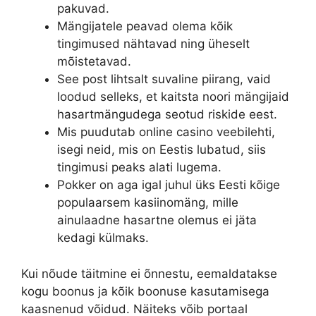
pakuvad.
Mängijatele peavad olema kõik
tingimused nähtavad ning üheselt
mõistetavad.
See post lihtsalt suvaline piirang, vaid
loodud selleks, et kaitsta noori mängijaid
hasartmängudega seotud riskide eest.
Mis puudutab online casino veebilehti,
isegi neid, mis on Eestis lubatud, siis
tingimusi peaks alati lugema.
Pokker on aga igal juhul üks Eesti kõige
populaarsem kasiinomäng, mille
ainulaadne hasartne olemus ei jäta
kedagi külmaks.
Kui nõude täitmine ei õnnestu, eemaldatakse
kogu boonus ja kõik boonuse kasutamisega
kaasnenud võidud. Näiteks võib portaal