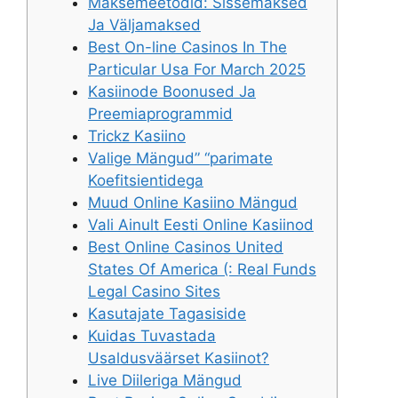
Maksemeetodid: Sissemaksed
Ja Väljamaksed
Best On-line Casinos In The
Particular Usa For March 2025
Kasiinode Boonused Ja
Preemiaprogrammid
Trickz Kasiino
Valige Mängud” “parimate
Koefitsientidega
Muud Online Kasiino Mängud
Vali Ainult Eesti Online Kasiinod
Best Online Casinos United
States Of America (: Real Funds
Legal Casino Sites
Kasutajate Tagasiside
Kuidas Tuvastada
Usaldusväärset Kasiinot?
Live Diileriga Mängud