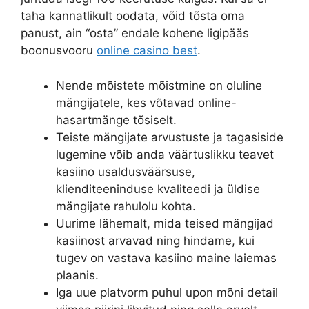
taha kannatlikult oodata, võid tõsta oma
panust, ain “osta” endale kohene ligipääs
boonusvooru
online casino best
.
Nende mõistete mõistmine on oluline
mängijatele, kes võtavad online-
hasartmänge tõsiselt.
Teiste mängijate arvustuste ja tagasiside
lugemine võib anda väärtuslikku teavet
kasiino usaldusväärsuse,
klienditeeninduse kvaliteedi ja üldise
mängijate rahulolu kohta.
Uurime lähemalt, mida teised mängijad
kasiinost arvavad ning hindame, kui
tugev on vastava kasiino maine laiemas
plaanis.
Iga uue platvorm puhul upon mõni detail