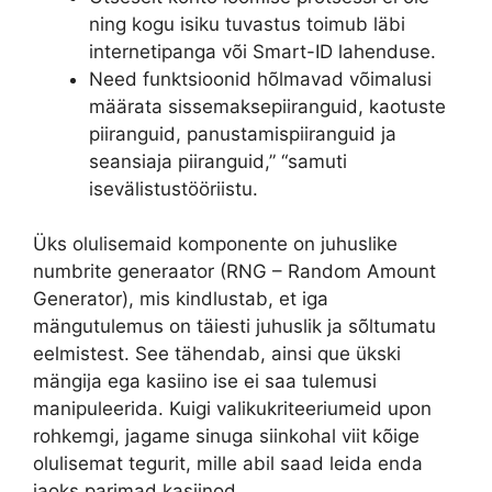
ning kogu isiku tuvastus toimub läbi
internetipanga või Smart-ID lahenduse.
Need funktsioonid hõlmavad võimalusi
määrata sissemaksepiiranguid, kaotuste
piiranguid, panustamispiiranguid ja
seansiaja piiranguid,” “samuti
isevälistustööriistu.
Üks olulisemaid komponente on juhuslike
numbrite generaator (RNG – Random Amount
Generator), mis kindlustab, et iga
mängutulemus on täiesti juhuslik ja sõltumatu
eelmistest. See tähendab, ainsi que ükski
mängija ega kasiino ise ei saa tulemusi
manipuleerida. Kuigi valikukriteeriumeid upon
rohkemgi, jagame sinuga siinkohal viit kõige
olulisemat tegurit, mille abil saad leida enda
jaoks parimad kasiinod.