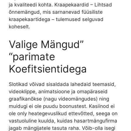
ja kvaliteedi kohta. Kraapekaardid – Lihtsad
õnnemängud, mis sarnanevad füüsiliste
kraapekaartidega – tulemused selguvad
koheselt.
Valige Mängud”
“parimate
Koefitsientidega
Slotikad võivad sisaldada lahedaid teemasid,
videoklippe, animatsioone ja omapäraseid
graafikanõkse (nagu videomängudes) ning
muidugi ei ole puudu boonustest. Kasiinod ei
ole only heategevuslikud ettevõtted, seega on
vastuoluline kuulda, kuidas hasartmängufirma
jagab mängijatele tasuta raha. Võib-olla isegi