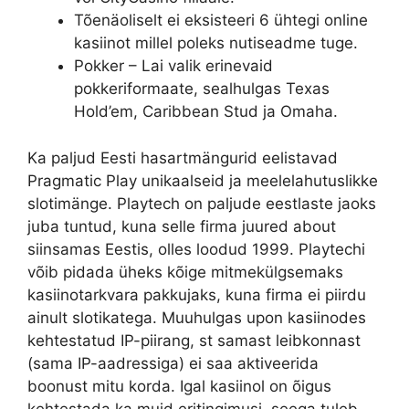
Tõenäoliselt ei eksisteeri 6 ühtegi online
kasiinot millel poleks nutiseadme tuge.
Pokker – Lai valik erinevaid
pokkeriformaate, sealhulgas Texas
Hold’em, Caribbean Stud ja Omaha.
Ka paljud Eesti hasartmängurid eelistavad
Pragmatic Play unikaalseid ja meelelahutuslikke
slotimänge. Playtech on paljude eestlaste jaoks
juba tuntud, kuna selle firma juured about
siinsamas Eestis, olles loodud 1999. Playtechi
võib pidada üheks kõige mitmekülgsemaks
kasiinotarkvara pakkujaks, kuna firma ei piirdu
ainult slotikatega. Muuhulgas upon kasiinodes
kehtestatud IP-piirang, st samast leibkonnast
(sama IP-aadressiga) ei saa aktiveerida
boonust mitu korda. Igal kasiinol on õigus
kehtestada ka muid eritingimusi, seega tuleb