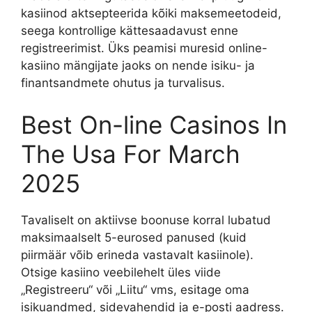
kasiinod aktsepteerida kõiki maksemeetodeid,
seega kontrollige kättesaadavust enne
registreerimist. Üks peamisi muresid online-
kasiino mängijate jaoks on nende isiku- ja
finantsandmete ohutus ja turvalisus.
Best On-line Casinos In
The Usa For March
2025
Tavaliselt on aktiivse boonuse korral lubatud
maksimaalselt 5-eurosed panused (kuid
piirmäär võib erineda vastavalt kasiinole).
Otsige kasiino veebilehelt üles viide
„Registreeru“ või „Liitu“ vms, esitage oma
isikuandmed, sidevahendid ja e-posti aadress.