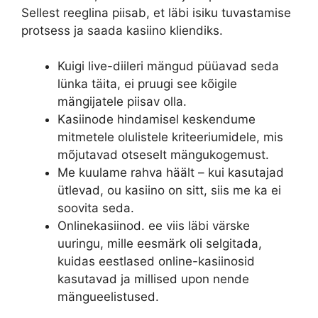
Sellest reeglina piisab, et läbi isiku tuvastamise
protsess ja saada kasiino kliendiks.
Kuigi live-diileri mängud püüavad seda
lünka täita, ei pruugi see kõigile
mängijatele piisav olla.
Kasiinode hindamisel keskendume
mitmetele olulistele kriteeriumidele, mis
mõjutavad otseselt mängukogemust.
Me kuulame rahva häält – kui kasutajad
ütlevad, ou kasiino on sitt, siis me ka ei
soovita seda.
Onlinekasiinod. ee viis läbi värske
uuringu, mille eesmärk oli selgitada,
kuidas eestlased online-kasiinosid
kasutavad ja millised upon nende
mängueelistused.