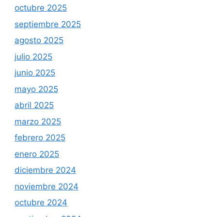
octubre 2025
septiembre 2025
agosto 2025
julio 2025
junio 2025
mayo 2025
abril 2025
marzo 2025
febrero 2025
enero 2025
diciembre 2024
noviembre 2024
octubre 2024