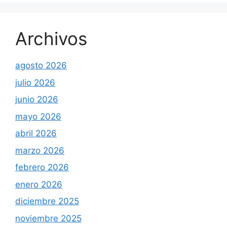
Archivos
agosto 2026
julio 2026
junio 2026
mayo 2026
abril 2026
marzo 2026
febrero 2026
enero 2026
diciembre 2025
noviembre 2025