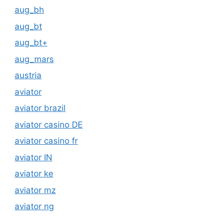
aug_bh
aug_bt
aug_bt+
aug_mars
austria
aviator
aviator brazil
aviator casino DE
aviator casino fr
aviator IN
aviator ke
aviator mz
aviator ng