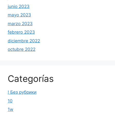
junio 2023
mayo 2023
marzo 2023
febrero 2023
diciembre 2022
octubre 2022
Categorías
! Без рубрики
10
1w