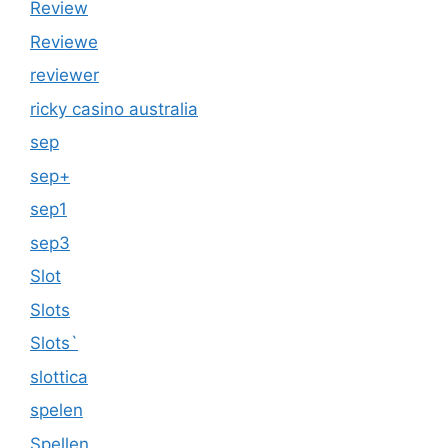
Review
Reviewe
reviewer
ricky casino australia
sep
sep+
sep1
sep3
Slot
Slots
Slots`
slottica
spelen
Spellen