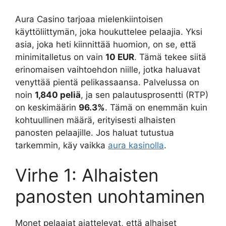
Aura Casino tarjoaa mielenkiintoisen
käyttöliittymän, joka houkuttelee pelaajia. Yksi
asia, joka heti kiinnittää huomion, on se, että
minimitalletus on vain
10 EUR
. Tämä tekee siitä
erinomaisen vaihtoehdon niille, jotka haluavat
venyttää pientä pelikassaansa. Palvelussa on
noin
1,840 peliä
, ja sen palautusprosentti (RTP)
on keskimäärin
96.3%
. Tämä on enemmän kuin
kohtuullinen määrä, erityisesti alhaisten
panosten pelaajille. Jos haluat tutustua
tarkemmin, käy vaikka
aura kasinolla
.
Virhe 1: Alhaisten
panosten unohtaminen
Monet pelaajat ajattelevat, että alhaiset