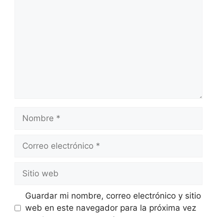
Guardar mi nombre, correo electrónico y sitio
web en este navegador para la próxima vez