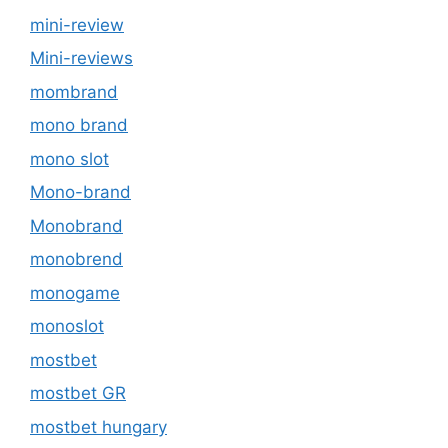
mini-review
Mini-reviews
mombrand
mono brand
mono slot
Mono-brand
Monobrand
monobrend
monogame
monoslot
mostbet
mostbet GR
mostbet hungary