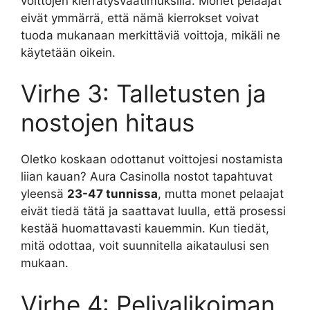
voittojen kierrätysvaatimuksilla. Monet pelaajat
eivät ymmärrä, että nämä kierrokset voivat
tuoda mukanaan merkittäviä voittoja, mikäli ne
käytetään oikein.
Virhe 3: Talletusten ja
nostojen hitaus
Oletko koskaan odottanut voittojesi nostamista
liian kauan? Aura Casinolla nostot tapahtuvat
yleensä
23-47 tunnissa
, mutta monet pelaajat
eivät tiedä tätä ja saattavat luulla, että prosessi
kestää huomattavasti kauemmin. Kun tiedät,
mitä odottaa, voit suunnitella aikataulusi sen
mukaan.
Virhe 4: Pelivalikoiman