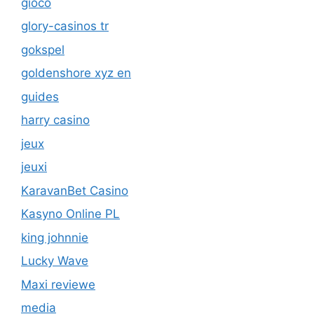
gioco
glory-casinos tr
gokspel
goldenshore xyz en
guides
harry casino
jeux
jeuxi
KaravanBet Casino
Kasyno Online PL
king johnnie
Lucky Wave
Maxi reviewe
media