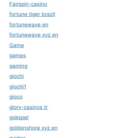
Fairspin-casino
fortune tiger brazil
fortunewave en
fortunewave xyz en
Game
games
gaming
giochi
giochi1
gioco
glory-casinos tr
gokspel
goldenshore xyz en