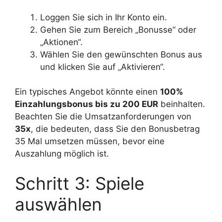
Loggen Sie sich in Ihr Konto ein.
Gehen Sie zum Bereich „Bonusse“ oder
„Aktionen“.
Wählen Sie den gewünschten Bonus aus
und klicken Sie auf „Aktivieren“.
Ein typisches Angebot könnte einen
100%
Einzahlungsbonus bis zu 200 EUR
beinhalten.
Beachten Sie die Umsatzanforderungen von
35x
, die bedeuten, dass Sie den Bonusbetrag
35 Mal umsetzen müssen, bevor eine
Auszahlung möglich ist.
Schritt 3: Spiele
auswählen