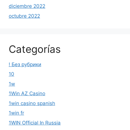
diciembre 2022
octubre 2022
Categorías
! Без рубрики
10
1w
1Win AZ Casino
1win casino spanish
1win fr
1WIN Official In Russia