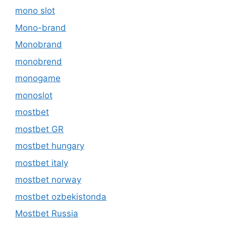
mono slot
Mono-brand
Monobrand
monobrend
monogame
monoslot
mostbet
mostbet GR
mostbet hungary
mostbet italy
mostbet norway
mostbet ozbekistonda
Mostbet Russia