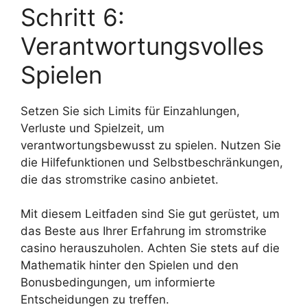
Schritt 6:
Verantwortungsvolles
Spielen
Setzen Sie sich Limits für Einzahlungen,
Verluste und Spielzeit, um
verantwortungsbewusst zu spielen. Nutzen Sie
die Hilfefunktionen und Selbstbeschränkungen,
die das stromstrike casino anbietet.
Mit diesem Leitfaden sind Sie gut gerüstet, um
das Beste aus Ihrer Erfahrung im stromstrike
casino herauszuholen. Achten Sie stets auf die
Mathematik hinter den Spielen und den
Bonusbedingungen, um informierte
Entscheidungen zu treffen.