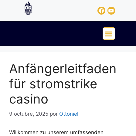
Anfängerleitfaden
für stromstrike
casino
9 octubre, 2025
por
Ottoniel
Willkommen zu unserem umfassenden