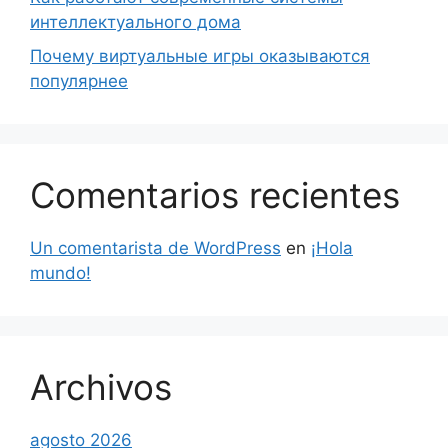
интеллектуального дома
Почему виртуальные игры оказываются
популярнее
Comentarios recientes
Un comentarista de WordPress
en
¡Hola
mundo!
Archivos
agosto 2026