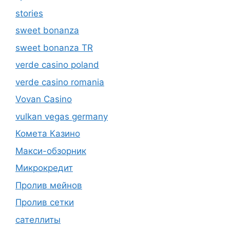
stories
sweet bonanza
sweet bonanza TR
verde casino poland
verde casino romania
Vovan Casino
vulkan vegas germany
Комета Казино
Макси-обзорник
Микрокредит
Пролив мейнов
Пролив сетки
сателлиты