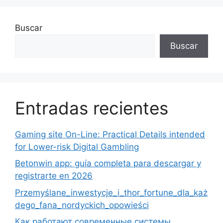
Buscar
Buscar
Entradas recientes
Gaming site On-Line: Practical Details intended
for Lower-risk Digital Gambling
Betonwin app: guía completa para descargar y
registrarte en 2026
Przemyślane_inwestycje_i_thor_fortune_dla_każ
dego_fana_nordyckich_opowieści
Как работают современные системы