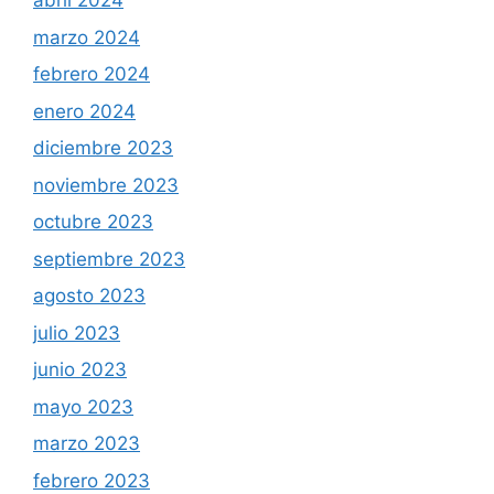
abril 2024
marzo 2024
febrero 2024
enero 2024
diciembre 2023
noviembre 2023
octubre 2023
septiembre 2023
agosto 2023
julio 2023
junio 2023
mayo 2023
marzo 2023
febrero 2023