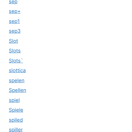
sep
sep+
sep1
sep3
Slot
Slots
Slots`
slottica
spelen
Spellen
spiel
Spiele
spiled
spiller