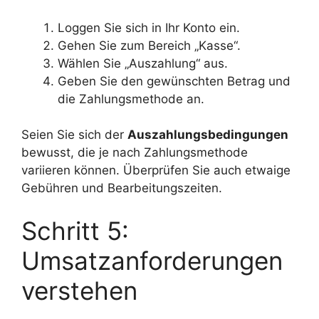
Loggen Sie sich in Ihr Konto ein.
Gehen Sie zum Bereich „Kasse“.
Wählen Sie „Auszahlung“ aus.
Geben Sie den gewünschten Betrag und
die Zahlungsmethode an.
Seien Sie sich der
Auszahlungsbedingungen
bewusst, die je nach Zahlungsmethode
variieren können. Überprüfen Sie auch etwaige
Gebühren und Bearbeitungszeiten.
Schritt 5:
Umsatzanforderungen
verstehen