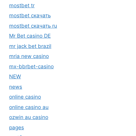
mostbet tr
mostbet скачать
mostbet скачать ru
Mr Bet casino DE
mr jack bet brazil
mria new casino
mx-bbrbet-casino
NEW
news
online casino
online casino au
ozwin au casino
pages