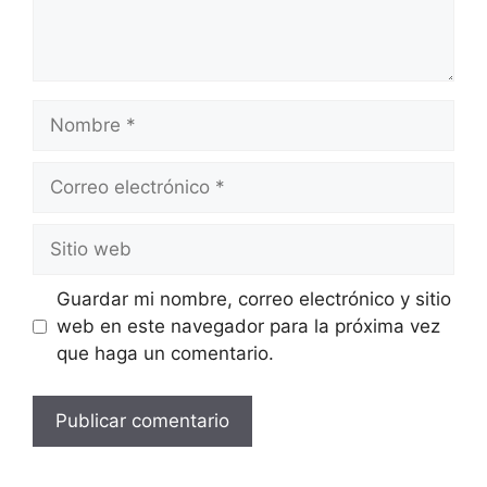
Guardar mi nombre, correo electrónico y sitio
web en este navegador para la próxima vez
que haga un comentario.