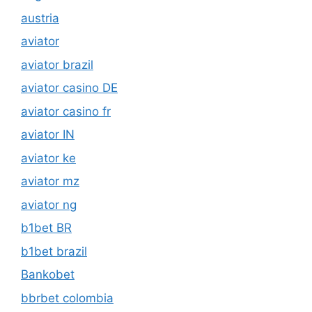
austria
aviator
aviator brazil
aviator casino DE
aviator casino fr
aviator IN
aviator ke
aviator mz
aviator ng
b1bet BR
b1bet brazil
Bankobet
bbrbet colombia