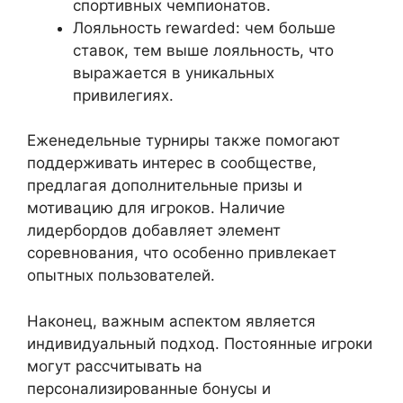
спортивных чемпионатов.
Лояльность rewarded: чем больше
ставок, тем выше лояльность, что
выражается в уникальных
привилегиях.
Еженедельные турниры также помогают
поддерживать интерес в сообществе,
предлагая дополнительные призы и
мотивацию для игроков. Наличие
лидербордов добавляет элемент
соревнования, что особенно привлекает
опытных пользователей.
Наконец, важным аспектом является
индивидуальный подход. Постоянные игроки
могут рассчитывать на
персонализированные бонусы и