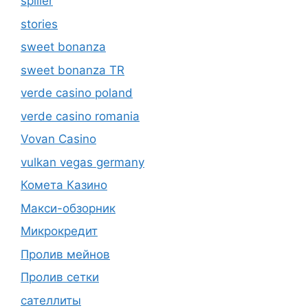
spiller
stories
sweet bonanza
sweet bonanza TR
verde casino poland
verde casino romania
Vovan Casino
vulkan vegas germany
Комета Казино
Макси-обзорник
Микрокредит
Пролив мейнов
Пролив сетки
сателлиты