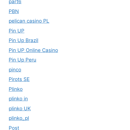
part6
PBN
pelican casino PL
Pin UP
Pin Up Brazil
Pin UP Online Casino
Pin Up Peru
pinco
Pirots SE
Plinko
plinko in
plinko UK
plinko_pl
Post