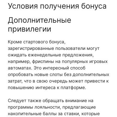
Условия получения бонуса
Дополнительные
привилегии
Кроме стартового бонуса,
зарегистрированные пользователи могут
ожидать еженедельные предложения,
например, фриспины на популярных игровых
автоматах. Это интересный способ
опробовать новые слоты без дополнительных
затрат, что в свою очередь может привести к
повышению интереса к платформе.
Следует также обращать внимание на
программы лояльности, предлагающие
накопительные баллы за ставки, которые