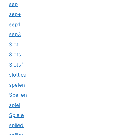
sep
sep+
sep1
sep3
Slot
Slots
Slots`
slottica
spelen
Spellen
spiel
Spiele
spiled