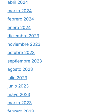
abril 2024
marzo 2024
febrero 2024
enero 2024
diciembre 2023
noviembre 2023
octubre 2023
septiembre 2023
agosto 2023
julio 2023
junio 2023
mayo 2023
marzo 2023
febrero 2023