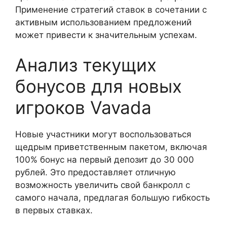
Применение стратегий ставок в сочетании с
активным использованием предложений
может привести к значительным успехам.
Анализ текущих
бонусов для новых
игроков Vavada
Новые участники могут воспользоваться
щедрым приветственным пакетом, включая
100% бонус на первый депозит до 30 000
рублей. Это предоставляет отличную
возможность увеличить свой банкролл с
самого начала, предлагая большую гибкость
в первых ставках.