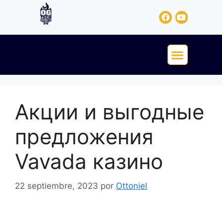
Акции и выгодные
предложения
Vavada казино
22 septiembre, 2023
por
Ottoniel