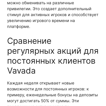
можно обменивать на различные
привилегии. Это создает дополнительный
стимул для активных игроков и способствует
увеличению игрового времени на
платформе.
Сравнение
регулярных акций для
постоянных клиентов
Vavada
Каждая неделя открывает новые
возможности для постоянных игроков: к
примеру, еженедельные бонусы на депозиты
могут достигать 50% от суммы. Эти