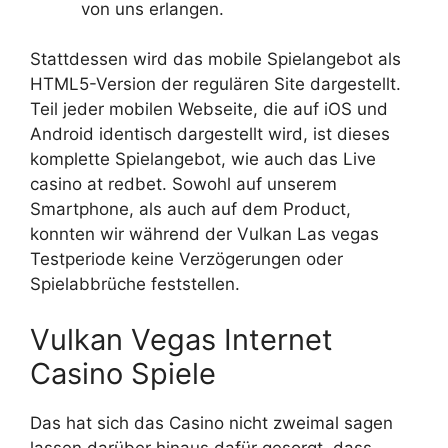
von uns erlangen.
Stattdessen wird das mobile Spielangebot als
HTML5-Version der regulären Site dargestellt.
Teil jeder mobilen Webseite, die auf iOS und
Android identisch dargestellt wird, ist dieses
komplette Spielangebot, wie auch das Live
casino at redbet. Sowohl auf unserem
Smartphone, als auch auf dem Product,
konnten wir während der Vulkan Las vegas
Testperiode keine Verzögerungen oder
Spielabbrüche feststellen.
Vulkan Vegas Internet
Casino Spiele
Das hat sich das Casino nicht zweimal sagen
lassen darüber hinaus dafür gesorgt, dass