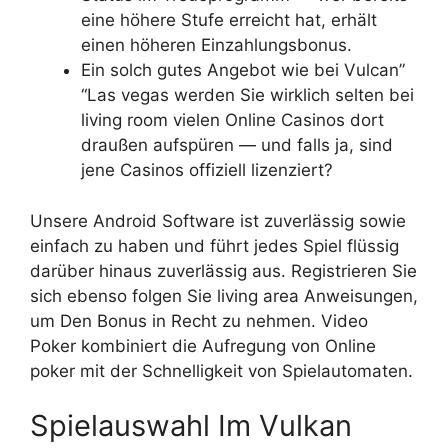
eine höhere Stufe erreicht hat, erhält
einen höheren Einzahlungsbonus.
Ein solch gutes Angebot wie bei Vulcan”
“Las vegas werden Sie wirklich selten bei
living room vielen Online Casinos dort
draußen aufspüren — und falls ja, sind
jene Casinos offiziell lizenziert?
Unsere Android Software ist zuverlässig sowie
einfach zu haben und führt jedes Spiel flüssig
darüber hinaus zuverlässig aus. Registrieren Sie
sich ebenso folgen Sie living area Anweisungen,
um Den Bonus in Recht zu nehmen. Video
Poker kombiniert die Aufregung von Online
poker mit der Schnelligkeit von Spielautomaten.
Spielauswahl Im Vulkan