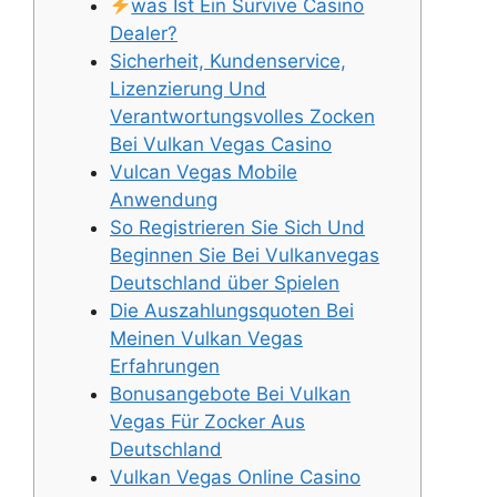
was Ist Ein Survive Casino
Dealer?
Sicherheit, Kundenservice,
Lizenzierung Und
Verantwortungsvolles Zocken
Bei Vulkan Vegas Casino
Vulcan Vegas Mobile
Anwendung
So Registrieren Sie Sich Und
Beginnen Sie Bei Vulkanvegas
Deutschland über Spielen
Die Auszahlungsquoten Bei
Meinen Vulkan Vegas
Erfahrungen
Bonusangebote Bei Vulkan
Vegas Für Zocker Aus
Deutschland
Vulkan Vegas Online Casino