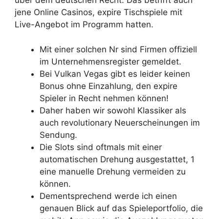
über dem deutschen Recht. Das betrifft auch
jene Online Casinos, expire Tischspiele mit
Live-Angebot im Programm hatten.
Mit einer solchen Nr sind Firmen offiziell
im Unternehmensregister gemeldet.
Bei Vulkan Vegas gibt es leider keinen
Bonus ohne Einzahlung, den expire
Spieler in Recht nehmen können!
Daher haben wir sowohl Klassiker als
auch revolutionary Neuerscheinungen im
Sendung.
Die Slots sind oftmals mit einer
automatischen Drehung ausgestattet, 1
eine manuelle Drehung vermeiden zu
können.
Dementsprechend werde ich einen
genauen Blick auf das Spieleportfolio, die