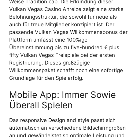
Weise Tradition cap. Die Erkundung dieser
Vulkan Vegas Casino Anreize zeigt eine starke
Belohnungsstruktur, die sowohl für neue als
auch für treue Mitglieder konzipiert ist. Der
passende Vulkan Vegas Willkommensbonus der
Plattform umfasst eine 100%ige
Übereinstimmung bis zu five-hundred € plus
fifty Vulkan Vegas Freispiele bei der ersten
Registrierung. Dieses großzügige
Willkommenspaket schafft noch eine sofortige
Grundlage für den Spielerfolg.
Mobile App: Immer Sowie
Überall Spielen
Das responsive Design and style passt sich
automatisch an verschiedene Bildschirmgrößen
an und gewährleistet so optimale Leistung und