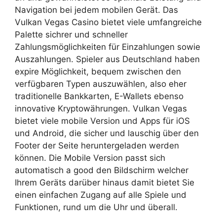
Navigation bei jedem mobilen Gerät. Das
Vulkan Vegas Casino bietet viele umfangreiche
Palette sichrer und schneller
Zahlungsmöglichkeiten für Einzahlungen sowie
Auszahlungen. Spieler aus Deutschland haben
expire Möglichkeit, bequem zwischen den
verfügbaren Typen auszuwählen, also eher
traditionelle Bankkarten, E-Wallets ebenso
innovative Kryptowährungen. Vulkan Vegas
bietet viele mobile Version und Apps für iOS
und Android, die sicher und lauschig über den
Footer der Seite heruntergeladen werden
können. Die Mobile Version passt sich
automatisch a good den Bildschirm welcher
Ihrem Geräts darüber hinaus damit bietet Sie
einen einfachen Zugang auf alle Spiele und
Funktionen, rund um die Uhr und überall.