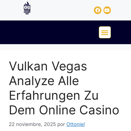
Vulkan Vegas
Analyze Alle
Erfahrungen Zu
Dem Online Casino
22 noviembre, 2025
por
Ottoniel