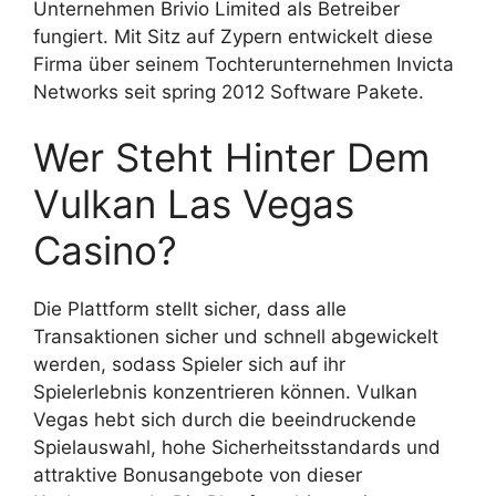
Unternehmen Brivio Limited als Betreiber
fungiert. Mit Sitz auf Zypern entwickelt diese
Firma über seinem Tochterunternehmen Invicta
Networks seit spring 2012 Software Pakete.
Wer Steht Hinter Dem
Vulkan Las Vegas
Casino?
Die Plattform stellt sicher, dass alle
Transaktionen sicher und schnell abgewickelt
werden, sodass Spieler sich auf ihr
Spielerlebnis konzentrieren können. Vulkan
Vegas hebt sich durch die beeindruckende
Spielauswahl, hohe Sicherheitsstandards und
attraktive Bonusangebote von dieser