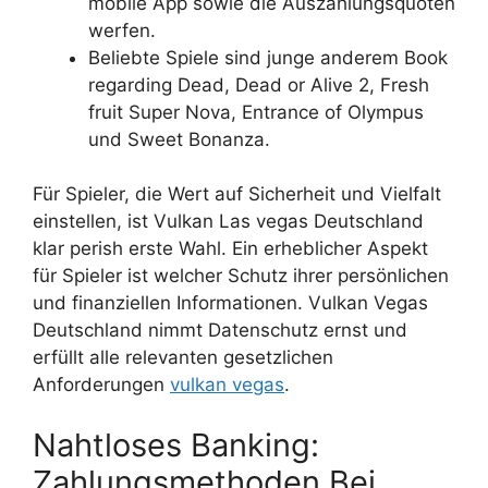
mobile App sowie die Auszahlungsquoten
werfen.
Beliebte Spiele sind junge anderem Book
regarding Dead, Dead or Alive 2, Fresh
fruit Super Nova, Entrance of Olympus
und Sweet Bonanza.
Für Spieler, die Wert auf Sicherheit und Vielfalt
einstellen, ist Vulkan Las vegas Deutschland
klar perish erste Wahl. Ein erheblicher Aspekt
für Spieler ist welcher Schutz ihrer persönlichen
und finanziellen Informationen. Vulkan Vegas
Deutschland nimmt Datenschutz ernst und
erfüllt alle relevanten gesetzlichen
Anforderungen
vulkan vegas
.
Nahtloses Banking:
Zahlungsmethoden Bei