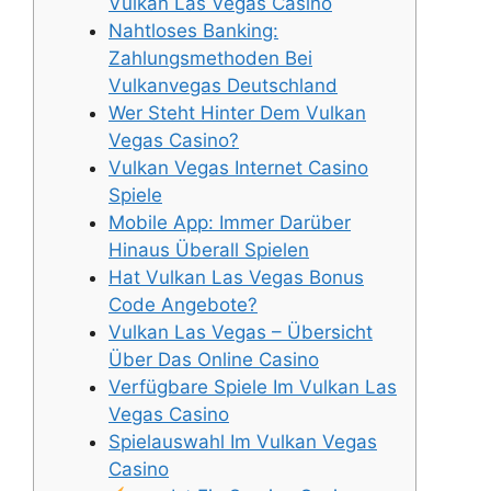
Vulkan Las Vegas Casino
Nahtloses Banking:
Zahlungsmethoden Bei
Vulkanvegas Deutschland
Wer Steht Hinter Dem Vulkan
Vegas Casino?
Vulkan Vegas Internet Casino
Spiele
Mobile App: Immer Darüber
Hinaus Überall Spielen
Hat Vulkan Las Vegas Bonus
Code Angebote?
Vulkan Las Vegas – Übersicht
Über Das Online Casino
Verfügbare Spiele Im Vulkan Las
Vegas Casino
Spielauswahl Im Vulkan Vegas
Casino