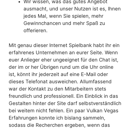
Wir wissen, was das gutes Angebot
ausmacht, und unser Nutzen ist es, Ihnen
jedes Mal, wenn Sie spielen, mehr
Gewinnchancen und mehr Spaß zu
offerieren.
Mit genau dieser Internet Spielbank habt ihr ein
erfahrenes Unternehmen an eurer Seite. Wenn
euer Anlieger eher ungeeignet für den Chat ist,
der im or her Übrigen rund um die Uhr online
ist, könnt ihr jederzeit auf eine E-Mail oder
dieses Telefonat ausweichen. Allumfassend
war der Kontakt zu den Mitarbeitern stets
freundlich und professionell. Ein Einblick in das
Gestalten hinter der Site darf selbstverständlich
bei weitem nicht fehlen. Ein paar Vulkan Vegas
Erfahrungen konnte ich bislang sammeln,
sodass die Recherchen ergeben, wenn das