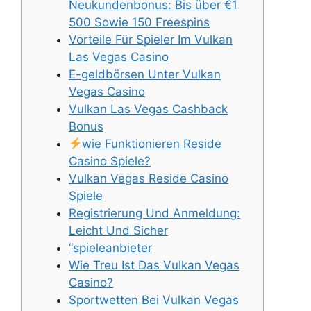
Neukundenbonus: Bis über €1
500 Sowie 150 Freespins
Vorteile Für Spieler Im Vulkan
Las Vegas Casino
E-geldbörsen Unter Vulkan
Vegas Casino
Vulkan Las Vegas Cashback
Bonus
wie Funktionieren Reside
Casino Spiele?
Vulkan Vegas Reside Casino
Spiele
Registrierung Und Anmeldung:
Leicht Und Sicher
“spieleanbieter
Wie Treu Ist Das Vulkan Vegas
Casino?
Sportwetten Bei Vulkan Vegas