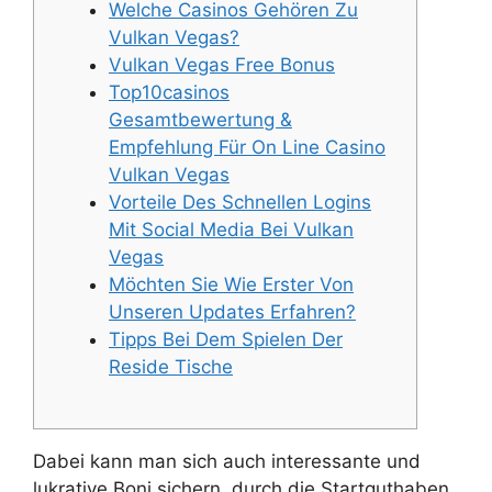
Welche Casinos Gehören Zu
Vulkan Vegas?
Vulkan Vegas Free Bonus
Top10casinos
Gesamtbewertung &
Empfehlung Für On Line Casino
Vulkan Vegas
Vorteile Des Schnellen Logins
Mit Social Media Bei Vulkan
Vegas
Möchten Sie Wie Erster Von
Unseren Updates Erfahren?
Tipps Bei Dem Spielen Der
Reside Tische
Dabei kann man sich auch interessante und
lukrative Boni sichern, durch die Startguthaben