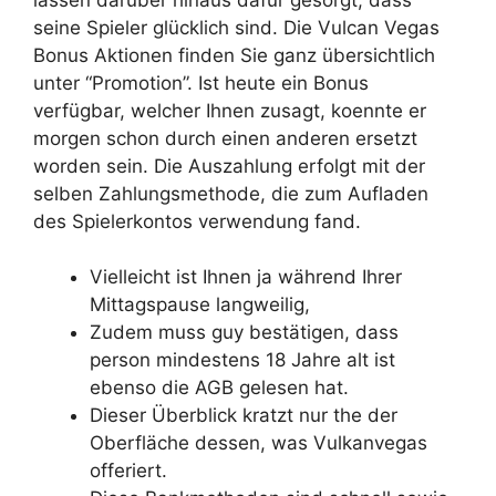
seine Spieler glücklich sind. Die Vulcan Vegas
Bonus Aktionen finden Sie ganz übersichtlich
unter “Promotion”. Ist heute ein Bonus
verfügbar, welcher Ihnen zusagt, koennte er
morgen schon durch einen anderen ersetzt
worden sein. Die Auszahlung erfolgt mit der
selben Zahlungsmethode, die zum Aufladen
des Spielerkontos verwendung fand.
Vielleicht ist Ihnen ja während Ihrer
Mittagspause langweilig,
Zudem muss guy bestätigen, dass
person mindestens 18 Jahre alt ist
ebenso die AGB gelesen hat.
Dieser Überblick kratzt nur the der
Oberfläche dessen, was Vulkanvegas
offeriert.