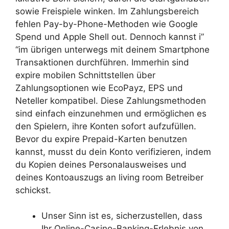
sowie Freispiele winken. Im Zahlungsbereich
fehlen Pay-by-Phone-Methoden wie Google
Spend und Apple Shell out. Dennoch kannst i”
“im übrigen unterwegs mit deinem Smartphone
Transaktionen durchführen. Immerhin sind
expire mobilen Schnittstellen über
Zahlungsoptionen wie EcoPayz, EPS und
Neteller kompatibel. Diese Zahlungsmethoden
sind einfach einzunehmen und ermöglichen es
den Spielern, ihre Konten sofort aufzufüllen.
Bevor du expire Prepaid-Karten benutzen
kannst, musst du dein Konto verifizieren, indem
du Kopien deines Personalausweises und
deines Kontoauszugs an living room Betreiber
schickst.
Unser Sinn ist es, sicherzustellen, dass
Ihr Online-Casino-Banking-Erlebnis von