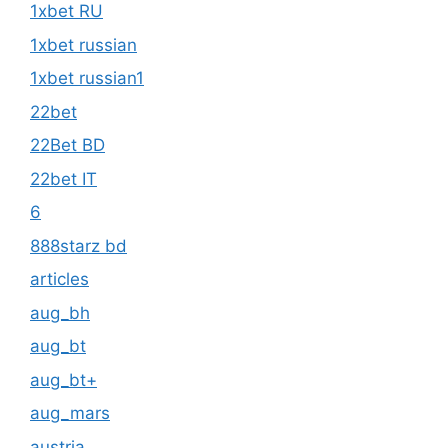
1xbet RU
1xbet russian
1xbet russian1
22bet
22Bet BD
22bet IT
6
888starz bd
articles
aug_bh
aug_bt
aug_bt+
aug_mars
austria