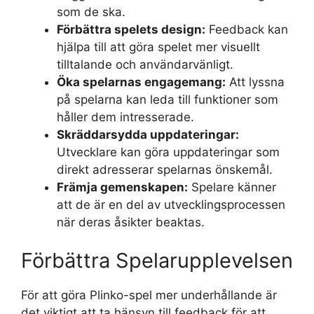
som de ska.
Förbättra spelets design:
Feedback kan
hjälpa till att göra spelet mer visuellt
tilltalande och användarvänligt.
Öka spelarnas engagemang:
Att lyssna
på spelarna kan leda till funktioner som
håller dem intresserade.
Skräddarsydda uppdateringar:
Utvecklare kan göra uppdateringar som
direkt adresserar spelarnas önskemål.
Främja gemenskapen:
Spelare känner
att de är en del av utvecklingsprocessen
när deras åsikter beaktas.
Förbättra Spelarupplevelsen
För att göra Plinko-spel mer underhållande är
det viktigt att ta hänsyn till feedback för att