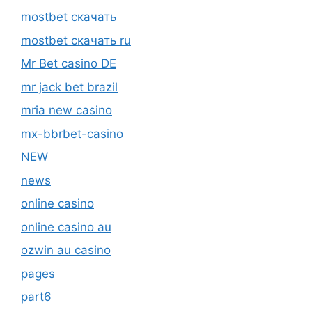
mostbet скачать
mostbet скачать ru
Mr Bet casino DE
mr jack bet brazil
mria new casino
mx-bbrbet-casino
NEW
news
online casino
online casino au
ozwin au casino
pages
part6