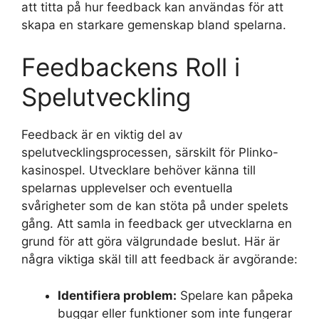
att titta på hur feedback kan användas för att
skapa en starkare gemenskap bland spelarna.
Feedbackens Roll i
Spelutveckling
Feedback är en viktig del av
spelutvecklingsprocessen, särskilt för Plinko-
kasinospel. Utvecklare behöver känna till
spelarnas upplevelser och eventuella
svårigheter som de kan stöta på under spelets
gång. Att samla in feedback ger utvecklarna en
grund för att göra välgrundade beslut. Här är
några viktiga skäl till att feedback är avgörande:
Identifiera problem:
Spelare kan påpeka
buggar eller funktioner som inte fungerar