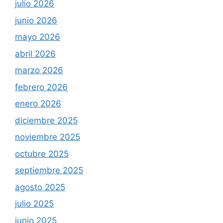
julio 2026
junio 2026
mayo 2026
abril 2026
marzo 2026
febrero 2026
enero 2026
diciembre 2025
noviembre 2025
octubre 2025
septiembre 2025
agosto 2025
julio 2025
junio 2025