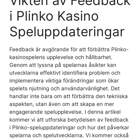
Vikten av Feedback
i Plinko Kasino
Speluppdateringar
Feedback är avgörande för att förbättra Plinko-
kasinospelens upplevelse och hållbarhet.
Genom att lyssna på spelarnas åsikter kan
utvecklarna effektivt identifiera problem och
implementera viktiga förändringar som ökar
spelets njutning och användarvänlighet. Det
handlar inte bara om att förbättra den tekniska
aspekten, utan även om att skapa en mer
engagerande spelupplevelse. I denna artikel
kommer vi att utforska betydelsen av feedback
i Plinko-speluppdateringar och hur det påverkar
spelarna och spelutvecklarna. Vi kommer också