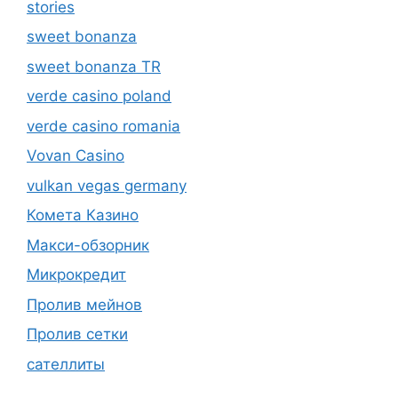
stories
sweet bonanza
sweet bonanza TR
verde casino poland
verde casino romania
Vovan Casino
vulkan vegas germany
Комета Казино
Макси-обзорник
Микрокредит
Пролив мейнов
Пролив сетки
сателлиты