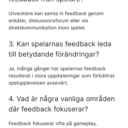
Utvecklare kan samla in feedback genom
enkäter, diskussionsforum eller via
direktkommunikation inom spelet.
3. Kan spelarnas feedback leda
till betydande förändringar?
Ja, många gånger har spelarnas feedback
resulterat i stora uppdateringar som förbättrat
spelupplevelsen avsevärt.
4. Vad är några vanliga områden
där feedback fokuserar?
Feedback fokuserar ofta på gameplay,