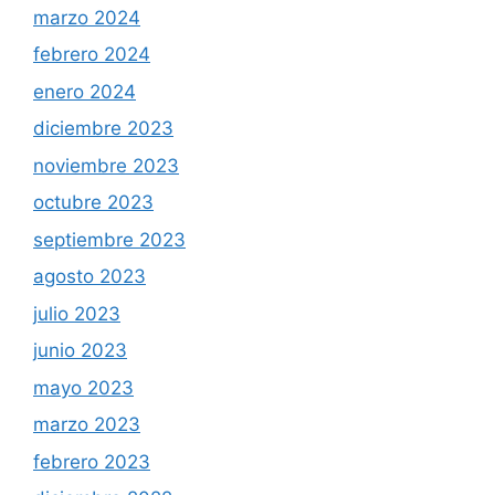
marzo 2024
febrero 2024
enero 2024
diciembre 2023
noviembre 2023
octubre 2023
septiembre 2023
agosto 2023
julio 2023
junio 2023
mayo 2023
marzo 2023
febrero 2023