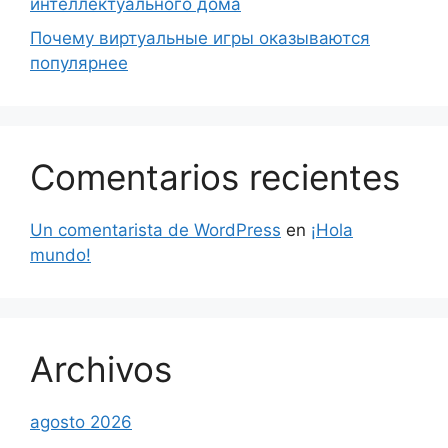
интеллектуального дома
Почему виртуальные игры оказываются
популярнее
Comentarios recientes
Un comentarista de WordPress
en
¡Hola
mundo!
Archivos
agosto 2026