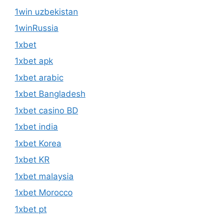
1win uzbekistan
1winRussia
1xbet
1xbet apk
1xbet arabic
1xbet Bangladesh
1xbet casino BD
1xbet india
1xbet Korea
1xbet KR
1xbet malaysia
1xbet Morocco
1xbet pt