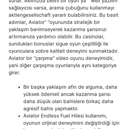
sunar. Aklınızda belirli bir oyun ya” “weil yazılım
sağlayıcısı varsa, arama çubuğunu kullanmayı
aktiengesellschaft yararlı bulabilirsiniz. Bu basit
adımlar, Aviator” “oyununda stratejik bir
yaklaşım benimseyerek kazanma şansınızı
artırmanıza yardımcı olabilir. Bu casinolar,
sundukları bonuslar sigue oyun çeşitliliği ile
oyunculara sobre kaliteli deneyimi sunmaktadır.
Aviator bir “çarpma” video oyunu deneyimidir,
yani diğer çarpışma oyunlarıyla aynı kategoriye
girer.
Bir başka yaklaşım afin de alguma, daha
yüksek ödemeli ancak kazanma şansı
daha düşük olan bahislere birkaç daha
agresif bahis yapmaktır.
Aviator Endless Fuel Hilesi kullanımı,
oyunun orijinal deneyimini değiştirdiği için