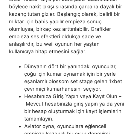
böylece nakit çıkışı sırasında çarpana dayalı bir
kazanç tutarı gizler. Başlangıç ​​olarak, belirli bir
miktar için bahis yapılır empieza sonuç
olumluysa, birkaç kez arttırılabilir. Grafikler
empieza ses efektleri oldukça sade ve
anlaşılırdır, bu weil oyunun her yaştan
kullanıcıya hitap etmesini sağlar.
Dünyanın dört bir yanındaki oyuncular,
çoğu için kumar oynamak için bir yerle
eşanlamlı blossom set stage gelen 1xbet
çevrimiçi kumarhanesini seçiyor.
Hesabınıza Giriş Yapın veya Kayıt Olun –
Mevcut hesabınızla giriş yapın ya da yeni
bir hesap oluşturmak için kayıt işlemlerini
tamamlayın.
Aviator oyna, oyunculara eğlenceli
empieza kazançlı bir oyun deneyimi