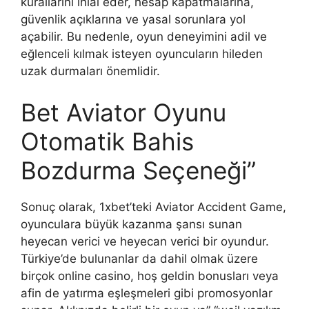
kurallarını ihlal eder, hesap kapatmalarına,
güvenlik açıklarına ve yasal sorunlara yol
açabilir. Bu nedenle, oyun deneyimini adil ve
eğlenceli kılmak isteyen oyuncuların hileden
uzak durmaları önemlidir.
Bet Aviator Oyunu
Otomatik Bahis
Bozdurma Seçeneği”
Sonuç olarak, 1xbet’teki Aviator Accident Game,
oyunculara büyük kazanma şansı sunan
heyecan verici ve heyecan verici bir oyundur.
Türkiye’de bulunanlar da dahil olmak üzere
birçok online casino, hoş geldin bonusları veya
afin de yatırma eşleşmeleri gibi promosyonlar