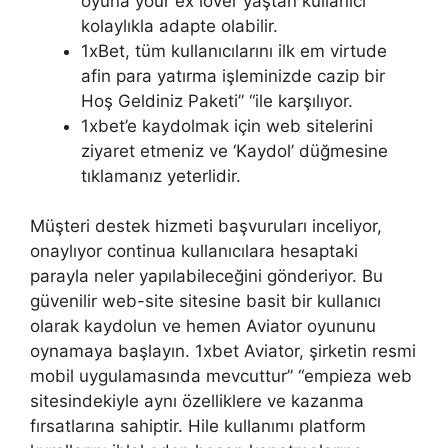
oyuna your ex lover yaştan kullanıcı
kolaylıkla adapte olabilir.
1xBet, tüm kullanıcılarını ilk em virtude
afin para yatırma işleminizde cazip bir
Hoş Geldiniz Paketi” “ile karşılıyor.
1xbet’e kaydolmak için web sitelerini
ziyaret etmeniz ve ‘Kaydol’ düğmesine
tıklamanız yeterlidir.
Müşteri destek hizmeti başvuruları inceliyor,
onaylıyor continua kullanıcılara hesaptaki
parayla neler yapılabileceğini gönderiyor. Bu
güvenilir web-site sitesine basit bir kullanıcı
olarak kaydolun ve hemen Aviator oyununu
oynamaya başlayın. 1xbet Aviator, şirketin resmi
mobil uygulamasında mevcuttur” “empieza web
sitesindekiyle aynı özelliklere ve kazanma
fırsatlarına sahiptir. Hile kullanımı platform