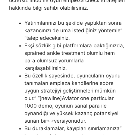
ücretsiz imod ile oyun empieza check stratejileri
hakkında bilgi sahibi olabilirsiniz.
Yatırımlarınızı bu şekilde yaptıktan sonra
kazancınızı de uma istediğiniz yöntemle”
“talep edeceksiniz.
Ekşi sözlük gibi platformlara baktığınızda,
sprained ankle treatment olumlu hem
para olumsuz yorumlarla
karşılaşabilirsiniz.
Bu özellik sayesinde, oyuncuların oyunu
tanımaları empieza kendilerine sobre
uygun stratejiyi geliştirmeleri mümkün
olur.” “[newline]Aviator one particular
1000 demo, oyunun sanal para ile
oynandığı ve yüksek kazanç potansiyeli
sunan bir» «versiyonudur.
Bu duraklamalar, kayıpları sınırlamanıza”