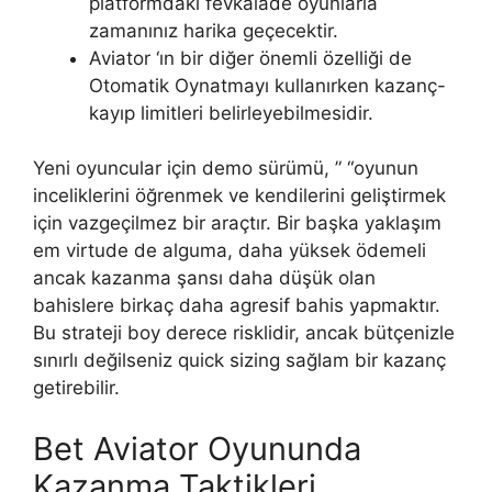
platformdaki fevkalade oyunlarla
zamanınız harika geçecektir.
Aviator ‘ın bir diğer önemli özelliği de
Otomatik Oynatmayı kullanırken kazanç-
kayıp limitleri belirleyebilmesidir.
Yeni oyuncular için demo sürümü, ” “oyunun
inceliklerini öğrenmek ve kendilerini geliştirmek
için vazgeçilmez bir araçtır. Bir başka yaklaşım
em virtude de alguma, daha yüksek ödemeli
ancak kazanma şansı daha düşük olan
bahislere birkaç daha agresif bahis yapmaktır.
Bu strateji boy derece risklidir, ancak bütçenizle
sınırlı değilseniz quick sizing sağlam bir kazanç
getirebilir.
Bet Aviator Oyununda
Kazanma Taktikleri