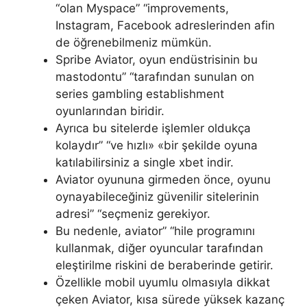
“olan Myspace” “improvements,
Instagram, Facebook adreslerinden afin
de öğrenebilmeniz mümkün.
Spribe Aviator, oyun endüstrisinin bu
mastodontu” “tarafından sunulan on
series gambling establishment
oyunlarından biridir.
Ayrıca bu sitelerde işlemler oldukça
kolaydır” “ve hızlı» «bir şekilde oyuna
katılabilirsiniz a single xbet indir.
Aviator oyununa girmeden önce, oyunu
oynayabileceğiniz güvenilir sitelerinin
adresi” “seçmeniz gerekiyor.
Bu nedenle, aviator” “hile programını
kullanmak, diğer oyuncular tarafından
eleştirilme riskini de beraberinde getirir.
Özellikle mobil uyumlu olmasıyla dikkat
çeken Aviator, kısa sürede yüksek kazanç