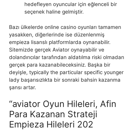
hedefleyen oyuncular için eğlenceli bir
seçenek haline gelmiştir.
Bazı ülkelerde online casino oyunları tamamen
yasakken, diğerlerinde ise düzenlenmiş
empieza lisanslı platformlarda oynanabilir.
Sitemizde gerçek Aviator oynayabilir ve
dolandırıcılar tarafından aldatılma riski olmadan
gerçek para kazanabileceksiniz. Başka bir
deyişle, typically the particular specific younger
lady başarısızlıkta bir sonraki bahsin kazanma
şansı artar.
“aviator Oyun Hileleri, Afin
Para Kazanan Strateji
Empieza Hileleri 202