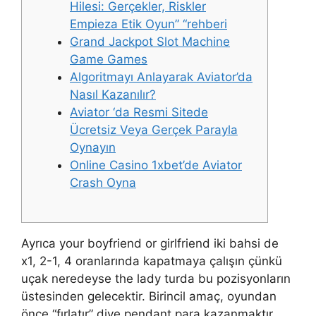
Hilesi: Gerçekler, Riskler
Empieza Etik Oyun” “rehberi
Grand Jackpot Slot Machine
Game Games
Algoritmayı Anlayarak Aviator’da
Nasıl Kazanılır?
Aviator ‘da Resmi Sitede
Ücretsiz Veya Gerçek Parayla
Oynayın
Online Casino 1xbet’de Aviator
Crash Oyna
Ayrıca your boyfriend or girlfriend iki bahsi de
x1, 2-1, 4 oranlarında kapatmaya çalışın çünkü
uçak neredeyse the lady turda bu pozisyonların
üstesinden gelecektir. Birincil amaç, oyundan
önce “fırlatır” diye pendant para kazanmaktır,