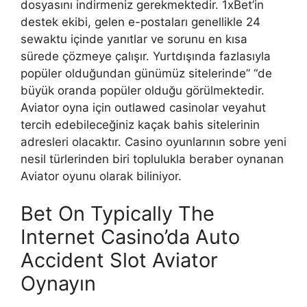
dosyasını indirmeniz gerekmektedir. 1xBet’in
destek ekibi, gelen e-postaları genellikle 24
sewaktu içinde yanıtlar ve sorunu en kısa
sürede çözmeye çalışır. Yurtdışında fazlasıyla
popüler olduğundan günümüz sitelerinde” “de
büyük oranda popüler olduğu görülmektedir.
Aviator oyna için outlawed casinolar veyahut
tercih edebileceğiniz kaçak bahis sitelerinin
adresleri olacaktır. Casino oyunlarının sobre yeni
nesil türlerinden biri toplulukla beraber oynanan
Aviator oyunu olarak biliniyor.
Bet On Typically The
Internet Casino’da Auto
Accident Slot Aviator
Oynayın