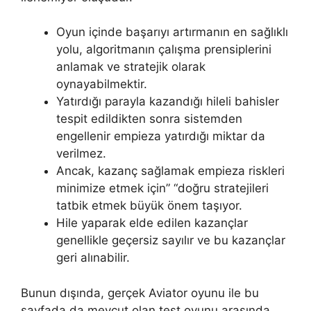
Oyun içinde başarıyı artırmanın en sağlıklı
yolu, algoritmanın çalışma prensiplerini
anlamak ve stratejik olarak
oynayabilmektir.
Yatırdığı parayla kazandığı hileli bahisler
tespit edildikten sonra sistemden
engellenir empieza yatırdığı miktar da
verilmez.
Ancak, kazanç sağlamak empieza riskleri
minimize etmek için” “doğru stratejileri
tatbik etmek büyük önem taşıyor.
Hile yaparak elde edilen kazançlar
genellikle geçersiz sayılır ve bu kazançlar
geri alınabilir.
Bunun dışında, gerçek Aviator oyunu ile bu
sayfada da mevcut olan test oyunu arasında