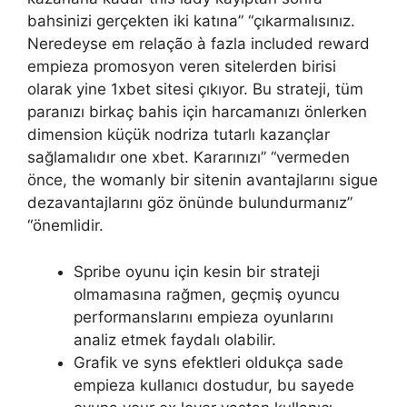
bahsinizi gerçekten iki katına” “çıkarmalısınız.
Neredeyse em relação à fazla included reward
empieza promosyon veren sitelerden birisi
olarak yine 1xbet sitesi çıkıyor. Bu strateji, tüm
paranızı birkaç bahis için harcamanızı önlerken
dimension küçük nodriza tutarlı kazançlar
sağlamalıdır one xbet. Kararınızı” “vermeden
önce, the womanly bir sitenin avantajlarını sigue
dezavantajlarını göz önünde bulundurmanız”
“önemlidir.
Spribe oyunu için kesin bir strateji
olmamasına rağmen, geçmiş oyuncu
performanslarını empieza oyunlarını
analiz etmek faydalı olabilir.
Grafik ve syns efektleri oldukça sade
empieza kullanıcı dostudur, bu sayede