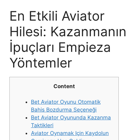
En Etkili Aviator
Hilesi: Kazanmanın
İpuçları Empieza
Yöntemler
Content
Bet Aviator Oyunu Otomatik
Bahis Bozdurma Seçeneği
Bet Aviator Oyununda Kazanma
Taktikleri
Aviator Oynamak Için Kaydolun