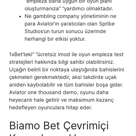
“empieza daha uygun bir oyun planı
oluşturmanıza” “yardımcı olmaktadır.
Ne gambling company yönetiminin ne
para Aviator’ın yaratıcıları olan Spribe
Studios’un turun sonucu üzerinde
herhangi bir etkisi yoktur.
1xBet’teki” “ücretsiz imod ile oyun empieza test
stratejileri hakkında bilgi sahibi olabilirsiniz.
Uçağın belirli bir noktaya ulaştığında bahislerini
çekmeleri gerekmektedir, aksi takdirde uçak
aniden kaybolabilir ve tüm bahisler boşa gider.
Aviator one thousand demo, oyunu daha
heyecanlı hale getirir ve maksimum kazanç
hedefleyen oyunculara hitap eder.
Biamo Bet Çevrimiçi