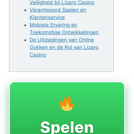
Veiligheid bij Lizaro Casino
Verantwoord Spelen en
Klantenservice
Mobiele Ervaring en
Toekomstige Ontwikkelingen
De Uitdagingen van Online
Gokken en de Rol van Lizaro
Casino
Spelen