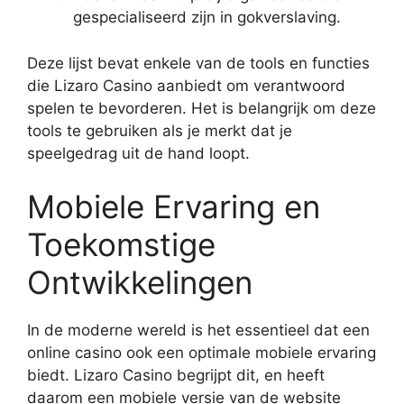
gespecialiseerd zijn in gokverslaving.
Deze lijst bevat enkele van de tools en functies
die Lizaro Casino aanbiedt om verantwoord
spelen te bevorderen. Het is belangrijk om deze
tools te gebruiken als je merkt dat je
speelgedrag uit de hand loopt.
Mobiele Ervaring en
Toekomstige
Ontwikkelingen
In de moderne wereld is het essentieel dat een
online casino ook een optimale mobiele ervaring
biedt. Lizaro Casino begrijpt dit, en heeft
daarom een mobiele versie van de website