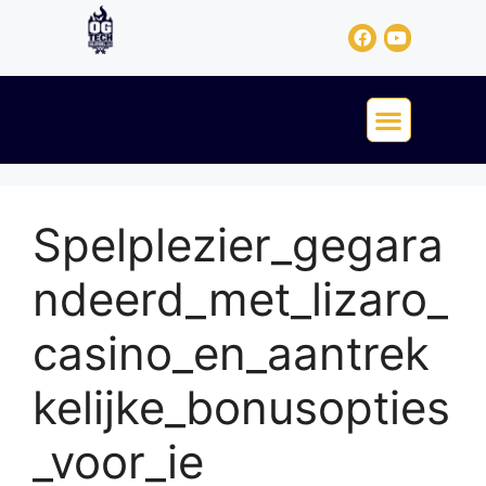
Spelplezier_gegara
ndeerd_met_lizaro_
casino_en_aantrek
kelijke_bonusopties
_voor_ie