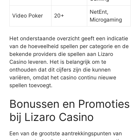
NetEnt,
Video Poker
20+
Microgaming
Het onderstaande overzicht geeft een indicatie
van de hoeveelheid spellen per categorie en de
bekende providers die spellen aan Lizaro
Casino leveren. Het is belangrijk om te
onthouden dat dit cijfers zijn die kunnen
variëren, omdat het casino continu nieuwe
spellen toevoegt.
Bonussen en Promoties
bij Lizaro Casino
Een van de grootste aantrekkingspunten van