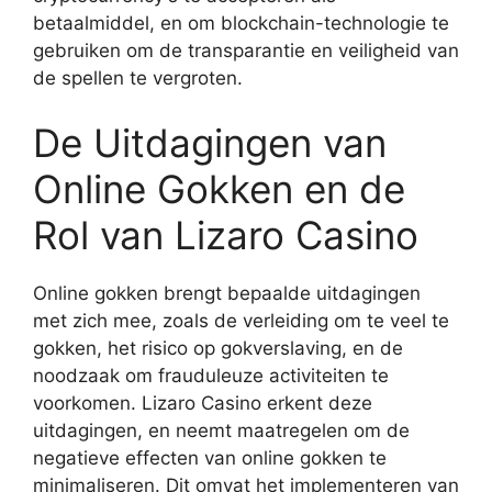
betaalmiddel, en om blockchain-technologie te
gebruiken om de transparantie en veiligheid van
de spellen te vergroten.
De Uitdagingen van
Online Gokken en de
Rol van Lizaro Casino
Online gokken brengt bepaalde uitdagingen
met zich mee, zoals de verleiding om te veel te
gokken, het risico op gokverslaving, en de
noodzaak om frauduleuze activiteiten te
voorkomen. Lizaro Casino erkent deze
uitdagingen, en neemt maatregelen om de
negatieve effecten van online gokken te
minimaliseren. Dit omvat het implementeren van