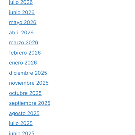
julio 2026
junio 2026
mayo 2026
abril 2026
marzo 2026
febrero 2026
enero 2026
diciembre 2025
noviembre 2025
octubre 2025
septiembre 2025
agosto 2025
julio 2025
junio 2025