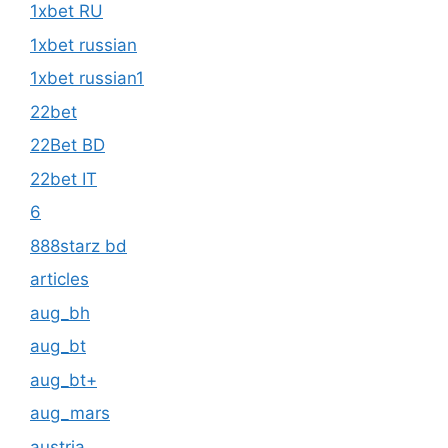
1xbet RU
1xbet russian
1xbet russian1
22bet
22Bet BD
22bet IT
6
888starz bd
articles
aug_bh
aug_bt
aug_bt+
aug_mars
austria