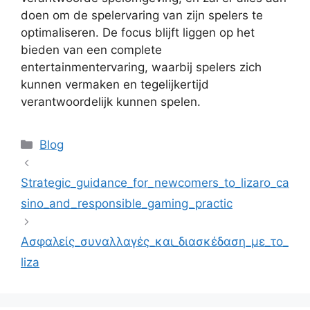
doen om de spelervaring van zijn spelers te
optimaliseren. De focus blijft liggen op het
bieden van een complete
entertainmentervaring, waarbij spelers zich
kunnen vermaken en tegelijkertijd
verantwoordelijk kunnen spelen.
Blog
Strategic_guidance_for_newcomers_to_lizaro_ca
sino_and_responsible_gaming_practic
Ασφαλείς_συναλλαγές_και_διασκέδαση_με_το_
liza