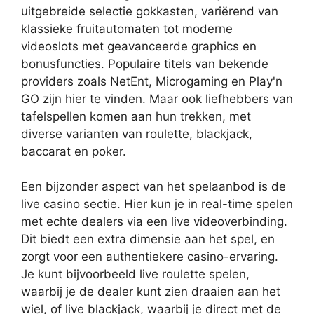
uitgebreide selectie gokkasten, variërend van
klassieke fruitautomaten tot moderne
videoslots met geavanceerde graphics en
bonusfuncties. Populaire titels van bekende
providers zoals NetEnt, Microgaming en Play'n
GO zijn hier te vinden. Maar ook liefhebbers van
tafelspellen komen aan hun trekken, met
diverse varianten van roulette, blackjack,
baccarat en poker.
Een bijzonder aspect van het spelaanbod is de
live casino sectie. Hier kun je in real-time spelen
met echte dealers via een live videoverbinding.
Dit biedt een extra dimensie aan het spel, en
zorgt voor een authentiekere casino-ervaring.
Je kunt bijvoorbeeld live roulette spelen,
waarbij je de dealer kunt zien draaien aan het
wiel, of live blackjack, waarbij je direct met de