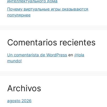
интеллектуального дома
Почему виртуальные игры оказываются
популярнее
Comentarios recientes
Un comentarista de WordPress
en
¡Hola
mundo!
Archivos
agosto 2026