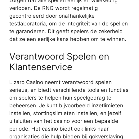
zorgen dat alle spellen eerlijk en willekeurig
verlopen. De RNG wordt regelmatig
gecontroleerd door onafhankelijke
testlaboratoria, om de integriteit van de spellen
te garanderen. Dit geeft spelers de zekerheid
dat ze een eerlijke kans hebben om te winnen.
Verantwoord Spelen en
Klantenservice
Lizaro Casino neemt verantwoord spelen
serieus, en biedt verschillende tools en functies
om spelers te helpen hun speelgedrag te
beheersen. Je kunt bijvoorbeeld inzetlimieten
instellen, stortingslimieten instellen, en jezelf
uitsluiten van het casino voor een bepaalde
periode. Het casino biedt ook links naar
organisaties die hulp bieden bij gokverslaving.