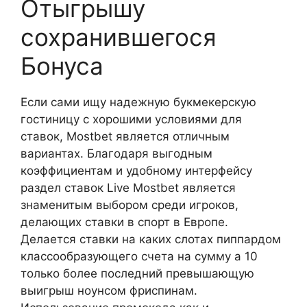
Отыгрышу
сохранившегося
Бонуса
Если сами ищу надежную букмекерскую
гостиницу с хорошими условиями для
ставок, Mostbet является отличным
вариантах. Благодаря выгодным
коэффициентам и удобному интерфейсу
раздел ставок Live Mostbet является
знаменитым выбором среди игроков,
делающих ставки в спорт в Европе.
Делается ставки на каких слотах пиппардом
классообразующего счета на сумму а 10
только более последний превышающую
выигрыш ноунсом фриспинам.