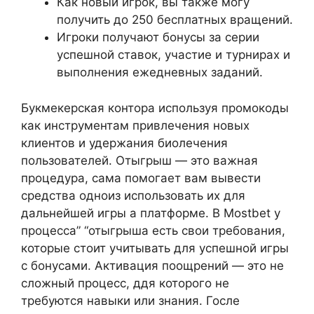
Как новый игрок, вы также могу
получить до 250 бесплатных вращений.
Игроки получают бонусы за серии
успешной ставок, участие и турнирах и
выполнения ежедневных заданий.
Букмекерская контора используя промокоды
как инструментам привлечения новых
клиентов и удержания биолечения
пользователей. Отыгрыш — это важная
процедура, сама помогает вам вывести
средства одноиз использовать их для
дальнейшей игры а платформе. В Mostbet у
процесса” “отыгрыша есть свои требования,
которые стоит учитывать для успешной игры
с бонусами. Активация поощрений — это не
сложный процесс, ддя которого не
требуются навыки или знания. Госле