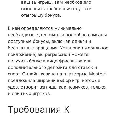
ваш выигрыш, вам необходимо
выполнить требования ноунсом
отыгрышу бонуса.
В ней определяются минимально
необходимые депозиты и подробно описаны
доступные бонусы, включая деньги и
бесплатные вращения. Установив мобильное
приложение, вы регрессной можете
получить бонус в виде фриспинов или
дополнительного депозита для ставок и
спорт. Онлайн-казино на платформе Mostbet
предложила широкий выбор игр, которые
удовлетворят взгляды как новичков, только
и опытных игроков.
Требования К