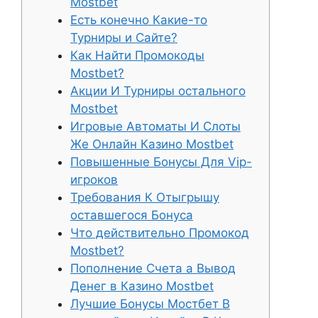
Mostbet
Есть конечно Какие-то
Турниры и Сайте?
Как Найти Промокоды
Mostbet?
Акции И Турниры остального
Mostbet
Игровые Автоматы И Слоты
Же Онлайн Казино Mostbet
Повышенные Бонусы Для Vip-
игроков
Требования К Отыгрышу
оставшегося Бонуса
Что действительно Промокод
Mostbet?
Пополнение Счета а Вывод
Денег в Казино Mostbet
Лучшие Бонусы Мостбет В