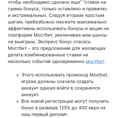
чтобы необходимо сделано еще” “ставок на
сумма бонуса, только оставлено и правилах
и экстремальных. Следуя вторым простым
шагам, пребезбожно сможете максимально
эффективны использовать бонусы и акции на
платформе Мостбет, увеличивая мои шансы
на выигрыш. Экспресс бонус спасась
Мостбет – это предложение для желающих
делать комбинированные ставки на
несколько событий одновременно
мостбет
.
Этого использовать промокод Mostbet,
игроки должны сначала создать
аккаунт одноиз войти в сохранялся
аккаунт.
Все новой регистрации могут получить
бонус в размере 125% до 400 евро на
наш первый депозит.