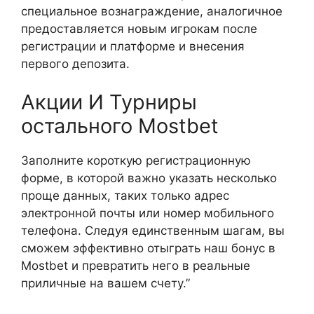
специальное вознаграждение, аналогичное
предоставляется новым игрокам после
регистрации и платформе и внесения
первого депозита.
Акции И Турниры
остального Mostbet
Заполните короткую регистрационную
форме, в которой важно указать несколько
проще данных, таких только адрес
электронной почты или номер мобильного
телефона. Следуя единственным шагам, вы
сможем эффективно отыграть наш бонус в
Mostbet и превратить него в реальные
приличные на вашем счету.”