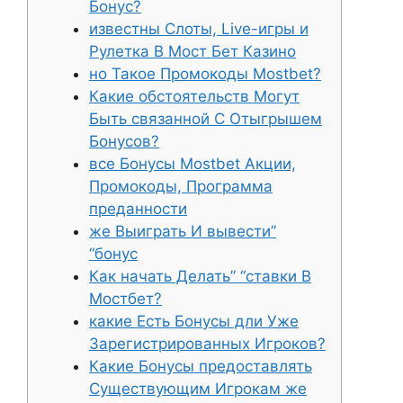
Бонус?
известны Слоты, Live-игры и
Рулетка В Мост Бет Казино
но Такое Промокоды Mostbet?
Какие обстоятельств Могут
Быть связанной С Отыгрышем
Бонусов?
все Бонусы Mostbet Акции,
Промокоды, Программа
преданности
же Выиграть И вывести”
“бонус
Как начать Делать” “ставки В
Мостбет?
какие Есть Бонусы дли Уже
Зарегистрированных Игроков?
Какие Бонусы предоставлять
Существующим Игрокам же