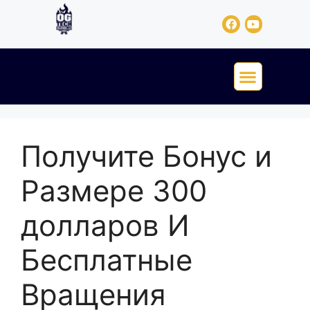
Получите Бонус и
Размере 300
долларов И
Бесплатные
Вращения