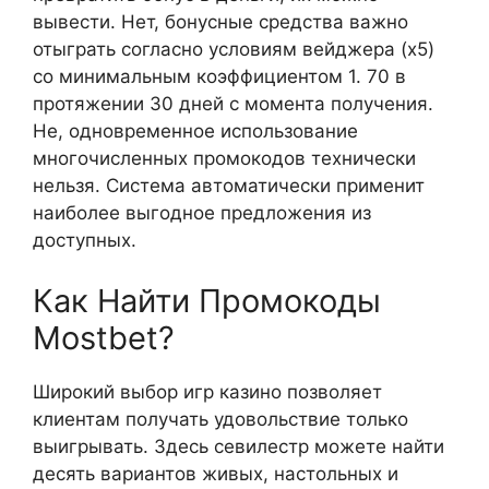
вывести. Нет, бонусные средства важно
отыграть согласно условиям вейджера (х5)
со минимальным коэффициентом 1. 70 в
протяжении 30 дней с момента получения.
Не, одновременное использование
многочисленных промокодов технически
нельзя. Система автоматически применит
наиболее выгодное предложения из
доступных.
Как Найти Промокоды
Mostbet?
Широкий выбор игр казино позволяет
клиентам получать удовольствие только
выигрывать. Здесь севилестр можете найти
десять вариантов живых, настольных и