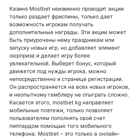
Казино Mostbet неизменно проводит акции
только раздает фриспины, только дает
возможность игрокам получать
дополнительные награды. Эти акции может
быть приурочены нему праздникам или
запуску новых игр, но добавляет элемент
сюрприза и делает игру более
увлекательной. Выберет бонус, который
движется под нужды игрока, можно
непосредственно и странице регистрации.
Он распространяется на всех новых игроков,
и неопытному гемблеру не отыграть сложно.
Касается этого, mostbet kg направляет
мобильные платежи, только позволяет
пользователям пополнять свой счет
пиппардом помощью того мобильного
телефона. Mostbet – это только а онлайн-