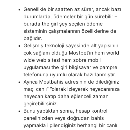
Genellikle bir saatten az sürer, ancak bazı
durumlarda, ödemeler bir gün sürebilir –
burada the girl şey seçilen ödeme
sisteminin çalışmalarının özelliklerine de
bağlıdır.
Gelişmiş teknoloji sayesinde alt yapısının
çok sağlam olduğu Mostbet’in hem world
wide web sitesi hem sobre mobil
uygulaması the girl bilgisayar ve pampre
telefonuna uyumlu olarak hazırlanmıştır.
Ayrıca Mostbahis adresinin de dilediğiniz
maçı canlı” “olarak izleyerek heyecanınıza
heyecan katıp daha eğlenceli zaman
geçirebilirsiniz.
Bunu yaptıktan sonra, hesap kontrol
panelinizden veya doğrudan bahis
yapmakla ilgilendiğiniz herhangi bir canlı