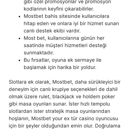
gibi özel promosyonlar ve promosyon
kodlarının keyfini çıkarabilirler.
Mostbet bahis sitesinde kullanıcılara
hitap eden ve onlara iyi bir hizmet sunan
canlı destek ekibi vardır.
Most bet, kullanıcılarına günün her
saatinde müşteri hizmetleri desteği
sunmaktadır.
Bu fırsatlar, oyuna ek sermaye ile
başlamak için harika bir yoldur.
Slotlara ek olarak, Mostbet, daha sürükleyici bir
deneyim için canlı krupiye seçenekleri de dahil
olmak üzere rulet, blackjack ve holdem poker
gibi masa oyunları sunar. İster hızlı tempolu
slotlardan ister stratejik masa oyunlarından
hoşlanın, Mostbet your ex tür casino oyuncusu
için bir şeyler olduğundan emin olur. Doğrulama