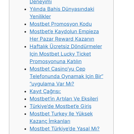
Deneyimi
Yılında Bahis Dünyasındaki
Yenilikler
Mostbet Promosyon Kodu
Mostbet’e Kaydolun Empieza
Her Pazar Reward Kazanın
Haftalık Ücretsiz Döndürmeler
Için Mostbet Lucky Ticket
Promosyonuna Katılın
Mostbet Casino’yu Cep
Telefonunda Oynamak Için Bir”
“uygulama Var Mı?
Kayıt Çağrısı:
Mostbet’in Artıları Ve Eksileri
Türkiye’de Mostbet’e Giriş
Mostbet Turkey Ile Yüksek
Kazanç İmkanları
Mostbet Türkiye’de Yasal Mı?