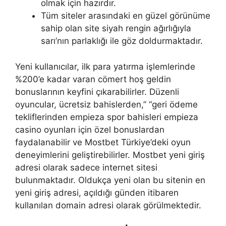
olmak için hazırdır.
Tüm siteler arasındaki en güzel görünüme
sahip olan site siyah rengin ağırlığıyla
sarı’nın parlaklığı ile göz doldurmaktadır.
Yeni kullanıcılar, ilk para yatırma işlemlerinde
%200’e kadar varan cömert hoş geldin
bonuslarının keyfini çıkarabilirler. Düzenli
oyuncular, ücretsiz bahislerden,” “geri ödeme
tekliflerinden empieza spor bahisleri empieza
casino oyunları için özel bonuslardan
faydalanabilir ve Mostbet Türkiye’deki oyun
deneyimlerini geliştirebilirler. Mostbet yeni giriş
adresi olarak sadece internet sitesi
bulunmaktadır. Oldukça yeni olan bu sitenin en
yeni giriş adresi, açıldığı günden itibaren
kullanılan domain adresi olarak görülmektedir.