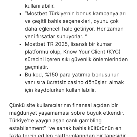
kullanılabilir.
“Mostbet Türkiye’nin bonus kampanyaları
ve çeşitli bahis seçenekleri, oyunu çok
daha eğlenceli hale getiriyor. Her zaman
yeni fırsatlar sunuyorlar. “
Mostbet TR 2025, lisanslı bir kumar
platformu olup, Know Your Client (KYC)
sürecini içeren sıkı güvenlik önlemlerinden
geçmiştir.
Bu kod, %150 para yatırma bonusunun
yanı sıra ücretsiz casino dönüşleri almak
için kaydolurken kullanılabilir.
Çünkü site kullanıcılarının finansal açıdan bir
mağduriyet yaşamaması sobre büyük etkendir.
Türkiye’de yaygınlaşan canlı gambling
establishment” “ve sanak bahis kültürünün en
fazla tercih edilen platformlarından bir tanesidir.