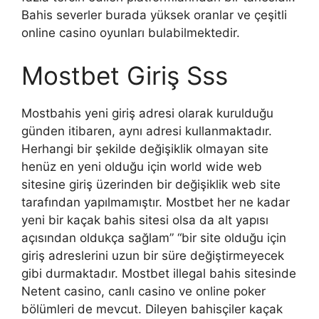
Bahis severler burada yüksek oranlar ve çeşitli
online casino oyunları bulabilmektedir.
Mostbet Giriş Sss
Mostbahis yeni giriş adresi olarak kurulduğu
günden itibaren, aynı adresi kullanmaktadır.
Herhangi bir şekilde değişiklik olmayan site
henüz en yeni olduğu için world wide web
sitesine giriş üzerinden bir değişiklik web site
tarafından yapılmamıştır. Mostbet her ne kadar
yeni bir kaçak bahis sitesi olsa da alt yapısı
açısından oldukça sağlam” “bir site olduğu için
giriş adreslerini uzun bir süre değiştirmeyecek
gibi durmaktadır. Mostbet illegal bahis sitesinde
Netent casino, canlı casino ve online poker
bölümleri de mevcut. Dileyen bahisçiler kaçak