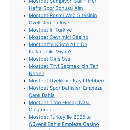
Mostbet Şampiyon Salı – Her
Hafta Spor Bonusu Alın
Mostbet Resmi Web Sitesinin
Özellikleri Türkiye
Mostbet In Türkiye
Mostbet Çevrimiçi Casino
Mostbet’te Kripto Afin De
Kullanabilir Miyim?
Mostbet Giriş Sss
Mostbet Tr’yi Seçmek Için Ten
Neden
Mostbet Üyelik Ve Kayıt Rehberi
Mostbet Spor Bahisleri Empieza
Canlı Bahis
Mostbet Tr’de Hesap Nasıl
Oluşturulur
Mostbet Turkey Ile 2025’te
Güvenli Bahis Empieza Casino