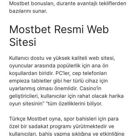
Mostbet bonusları, durante avantajlı tekliflerden
bazılarını sunar.
Mostbet Resmi Web
Sitesi
Kullanıcı dostu ve yüksek kaliteli web sitesi,
oyuncular arasında popülerlik için ana ön
koşullardan biridir. PC’ler, cep telefonları
empieza tabletler gibi her türlü cihaz için
uyarlanmış olması önemlidir. Casino’in
geliştiricileri, kullanıcılar için rahat olacak harika
oyun sitesinin” “tüm özelliklerini biliyor.
Türkçe Mostbet oyna, spor bahisleri için para
özel bir sadakat programı yürütmektedir ve
kullanıcıları, bahis yapma sıklığına ve etkinliğine