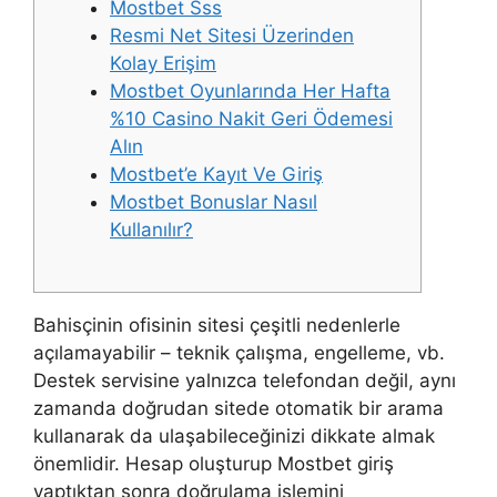
Mostbet Sss
Resmi Net Sitesi Üzerinden
Kolay Erişim
Mostbet Oyunlarında Her Hafta
%10 Casino Nakit Geri Ödemesi
Alın
Mostbet’e Kayıt Ve Giriş
Mostbet Bonuslar Nasıl
Kullanılır?
Bahisçinin ofisinin sitesi çeşitli nedenlerle
açılamayabilir – teknik çalışma, engelleme, vb.
Destek servisine yalnızca telefondan değil, aynı
zamanda doğrudan sitede otomatik bir arama
kullanarak da ulaşabileceğinizi dikkate almak
önemlidir. Hesap oluşturup Mostbet giriş
yaptıktan sonra doğrulama işlemini