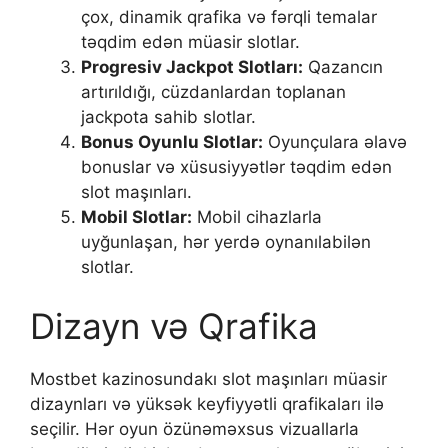
çox, dinamik qrafika və fərqli temalar
təqdim edən müasir slotlar.
Progresiv Jackpot Slotları:
Qazancın
artırıldığı, cüzdanlardan toplanan
jackpota sahib slotlar.
Bonus Oyunlu Slotlar:
Oyunçulara əlavə
bonuslar və xüsusiyyətlər təqdim edən
slot maşınları.
Mobil Slotlar:
Mobil cihazlarla
uyğunlaşan, hər yerdə oynanılabilən
slotlar.
Dizayn və Qrafika
Mostbet kazinosundakı slot maşınları müasir
dizaynları və yüksək keyfiyyətli qrafikaları ilə
seçilir. Hər oyun özünəməxsus vizuallarla