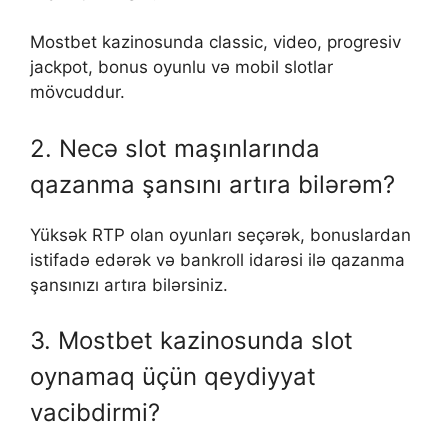
Mostbet kazinosunda classic, video, progresiv
jackpot, bonus oyunlu və mobil slotlar
mövcuddur.
2. Necə slot maşınlarında
qazanma şansını artıra bilərəm?
Yüksək RTP olan oyunları seçərək, bonuslardan
istifadə edərək və bankroll idarəsi ilə qazanma
şansınızı artıra bilərsiniz.
3. Mostbet kazinosunda slot
oynamaq üçün qeydiyyat
vacibdirmi?