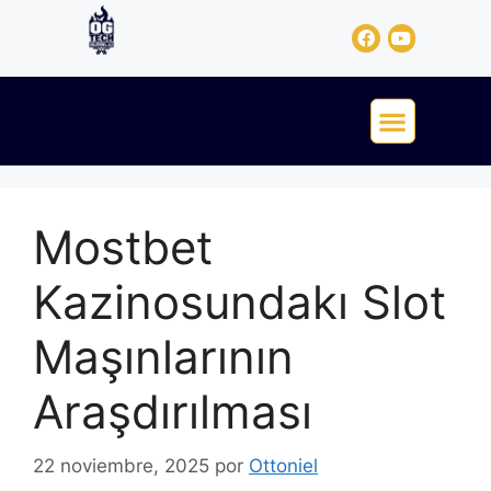
Mostbet
Kazinosundakı Slot
Maşınlarının
Araşdırılması
22 noviembre, 2025
por
Ottoniel