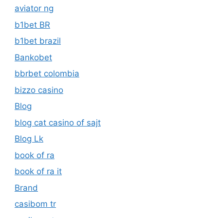
aviator ng
b1bet BR
b1bet brazil
Bankobet
bbrbet colombia
bizzo casino
Blog
blog cat casino of sajt
Blog Lk
book of ra
book of ra it
Brand
casibom tr