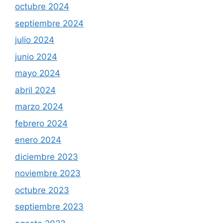
octubre 2024
septiembre 2024
julio 2024
junio 2024
mayo 2024
abril 2024
marzo 2024
febrero 2024
enero 2024
diciembre 2023
noviembre 2023
octubre 2023
septiembre 2023