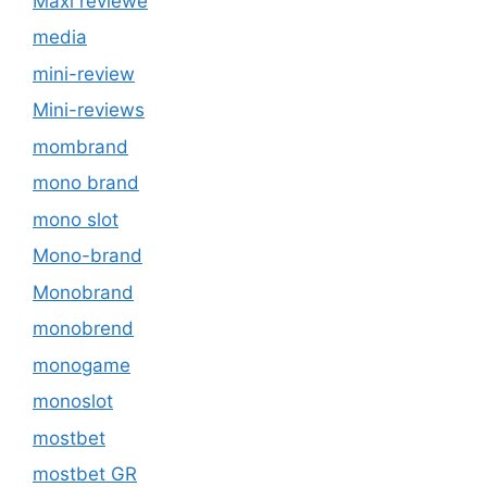
Maxi reviewe
media
mini-review
Mini-reviews
mombrand
mono brand
mono slot
Mono-brand
Monobrand
monobrend
monogame
monoslot
mostbet
mostbet GR