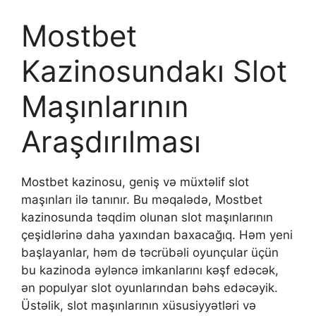
Mostbet
Kazinosundakı Slot
Maşınlarının
Araşdırılması
Mostbet kazinosu, geniş və müxtəlif slot
maşınları ilə tanınır. Bu məqalədə, Mostbet
kazinosunda təqdim olunan slot maşınlarının
çeşidlərinə daha yaxından baxacağıq. Həm yeni
başlayanlar, həm də təcrübəli oyunçular üçün
bu kazinoda əyləncə imkanlarını kəşf edəcək,
ən populyar slot oyunlarından bəhs edəcəyik.
Üstəlik, slot maşınlarının xüsusiyyətləri və