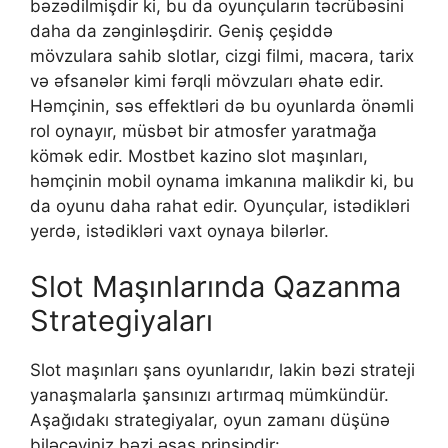
bəzədilmişdir ki, bu da oyunçuların təcrübəsini
daha da zənginləşdirir. Geniş çeşiddə
mövzulara sahib slotlar, cizgi filmi, macəra, tarix
və əfsanələr kimi fərqli mövzuları əhatə edir.
Həmçinin, səs effektləri də bu oyunlarda önəmli
rol oynayır, müsbət bir atmosfer yaratmağa
kömək edir. Mostbet kazino slot maşınları,
həmçinin mobil oynama imkanına malikdir ki, bu
da oyunu daha rahat edir. Oyunçular, istədikləri
yerdə, istədikləri vaxt oynaya bilərlər.
Slot Maşınlarında Qazanma
Strategiyaları
Slot maşınları şans oyunlarıdır, lakin bəzi strateji
yanaşmalarla şansınızı artırmaq mümkündür.
Aşağıdakı strategiyalar, oyun zamanı düşünə
biləcəyiniz bəzi əsas prinsipdir: