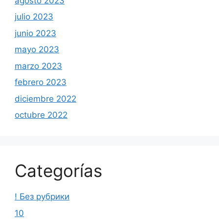
agosto 2023
julio 2023
junio 2023
mayo 2023
marzo 2023
febrero 2023
diciembre 2022
octubre 2022
Categorías
! Без рубрики
10