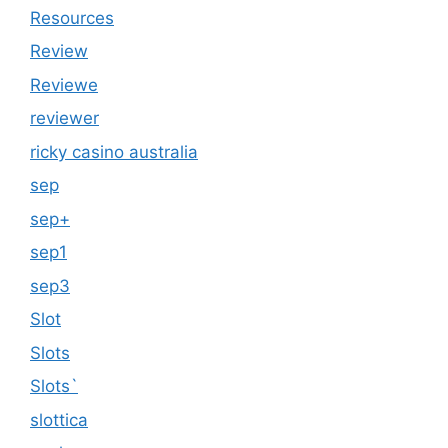
Resources
Review
Reviewe
reviewer
ricky casino australia
sep
sep+
sep1
sep3
Slot
Slots
Slots`
slottica