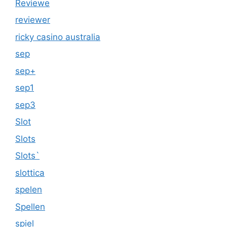
Reviewe
reviewer
ricky casino australia
sep
sep+
sep1
sep3
Slot
Slots
Slots`
slottica
spelen
Spellen
spiel