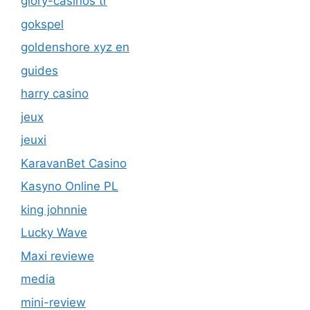
glory-casinos tr
gokspel
goldenshore xyz en
guides
harry casino
jeux
jeuxi
KaravanBet Casino
Kasyno Online PL
king johnnie
Lucky Wave
Maxi reviewe
media
mini-review