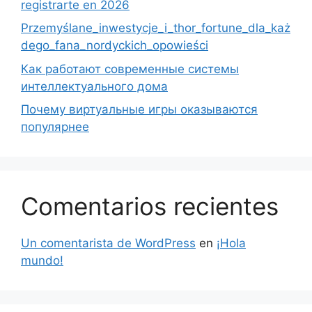
registrarte en 2026
Przemyślane_inwestycje_i_thor_fortune_dla_każ
dego_fana_nordyckich_opowieści
Как работают современные системы
интеллектуального дома
Почему виртуальные игры оказываются
популярнее
Comentarios recientes
Un comentarista de WordPress
en
¡Hola
mundo!