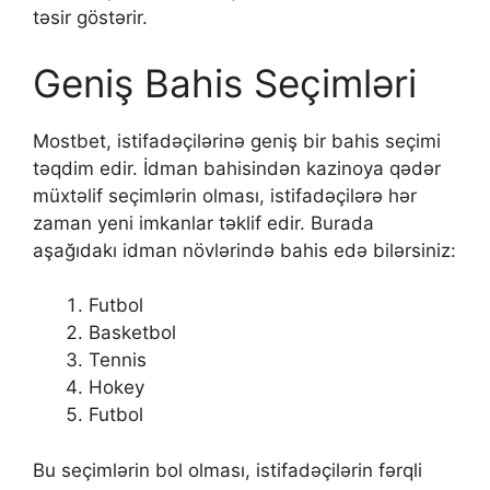
təsir göstərir.
Geniş Bahis Seçimləri
Mostbet, istifadəçilərinə geniş bir bahis seçimi
təqdim edir. İdman bahisindən kazinoya qədər
müxtəlif seçimlərin olması, istifadəçilərə hər
zaman yeni imkanlar təklif edir. Burada
aşağıdakı idman növlərində bahis edə bilərsiniz:
Futbol
Basketbol
Tennis
Hokey
Futbol
Bu seçimlərin bol olması, istifadəçilərin fərqli