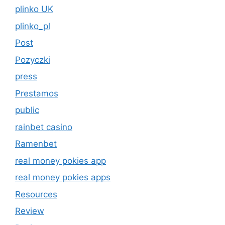
plinko UK
plinko_pl
Post
Pozyczki
press
Prestamos
public
rainbet casino
Ramenbet
real money pokies app
real money pokies apps
Resources
Review