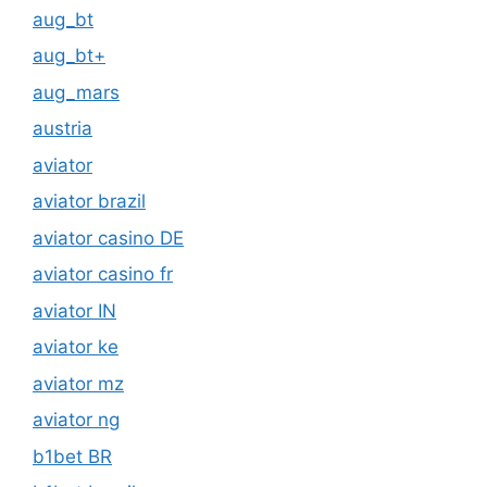
aug_bt
aug_bt+
aug_mars
austria
aviator
aviator brazil
aviator casino DE
aviator casino fr
aviator IN
aviator ke
aviator mz
aviator ng
b1bet BR