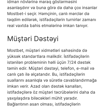
idman növlərinə maraq göstərməsini
asanlaşdırır və buna görə də daha çox insanlar
Mostbet-i seçir. Həmçinin, canlı mərclər də
təqdim edilərək, istifadəçilərin turnirlər zamanı
real vaxtda bahis etmələrinə imkan tanıyır.
Müştəri Dəstəyi
Mostbet, müştəri xidmətləri sahəsində də
yüksək standartlara malikdir. İstifadəçilərin
istənilən probleminin həlli üçün 7/24 dəstək
təmin edir. Müştəri dəstəyi, telefon, e-mail və
canlı çatı ilə əlçatandır. Bu, istifadəçilərin
suallarını asanlıqla və sürətlə cavablandırmağa
imkan verir. Azad olan dəstək kanalları,
istifadəçilərə öz müştəri təcrübələrini daha da
yaxşılaşdıra biləcəkləri mühit yaradır.
Bağlantının asan olması, istifadəçilərin