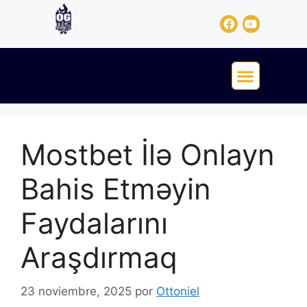
Mostbet İlə Onlayn
Bahis Etməyin
Faydalarını
Araşdırmaq
23 noviembre, 2025
por
Ottoniel