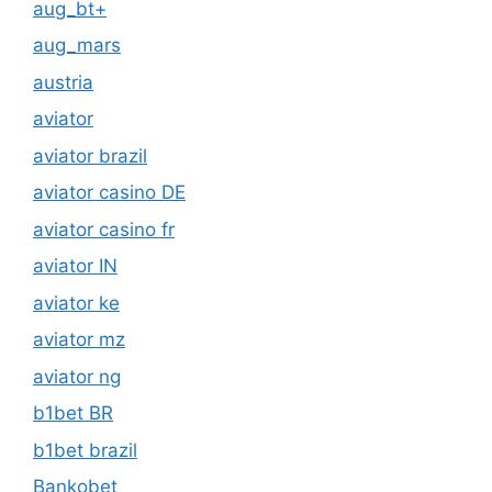
aug_bt+
aug_mars
austria
aviator
aviator brazil
aviator casino DE
aviator casino fr
aviator IN
aviator ke
aviator mz
aviator ng
b1bet BR
b1bet brazil
Bankobet