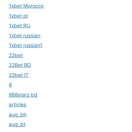
1xbet Morocco
1xbet pt
1xbet RU
1xbet russian
1xbet russian1
22bet
22Bet BD
22bet IT
6
888starz bd
articles
aug_bh
aug_bt