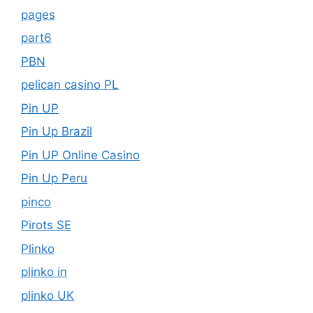
pages
part6
PBN
pelican casino PL
Pin UP
Pin Up Brazil
Pin UP Online Casino
Pin Up Peru
pinco
Pirots SE
Plinko
plinko in
plinko UK