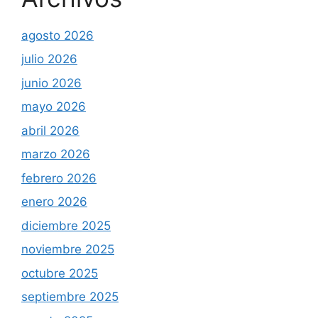
agosto 2026
julio 2026
junio 2026
mayo 2026
abril 2026
marzo 2026
febrero 2026
enero 2026
diciembre 2025
noviembre 2025
octubre 2025
septiembre 2025