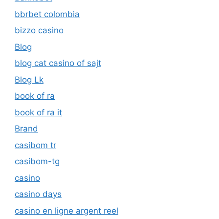
bbrbet colombia
bizzo casino
Blog
blog cat casino of sajt
Blog Lk
book of ra
book of ra it
Brand
casibom tr
casibom-tg
casino
casino days
casino en ligne argent reel