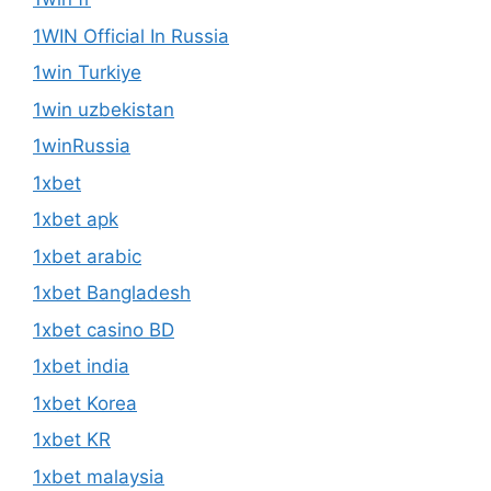
1WIN Official In Russia
1win Turkiye
1win uzbekistan
1winRussia
1xbet
1xbet apk
1xbet arabic
1xbet Bangladesh
1xbet casino BD
1xbet india
1xbet Korea
1xbet KR
1xbet malaysia