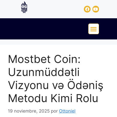
Mostbet Coin:
Uzunmüddətli
Vizyonu və Ödəniş
Metodu Kimi Rolu
19 noviembre, 2025
por
Ottoniel