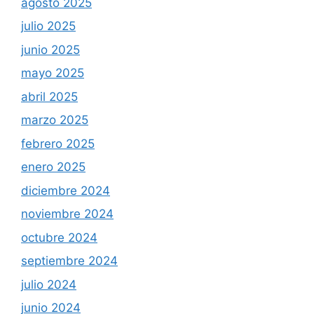
agosto 2025
julio 2025
junio 2025
mayo 2025
abril 2025
marzo 2025
febrero 2025
enero 2025
diciembre 2024
noviembre 2024
octubre 2024
septiembre 2024
julio 2024
junio 2024