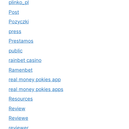
plinko_pl
Post
Pozyczki
press
Prestamos
public
rainbet casino
Ramenbet
real money pokies app
real money pokies apps
Resources
Review
Reviewe
reviewer