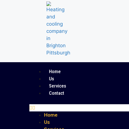
Home
Us
Services
Contact
Home
Us