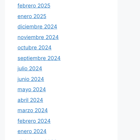
febrero 2025
enero 2025
diciembre 2024
noviembre 2024
octubre 2024
septiembre 2024
julio 2024
junio 2024
mayo 2024
abril 2024
marzo 2024
febrero 2024
enero 2024