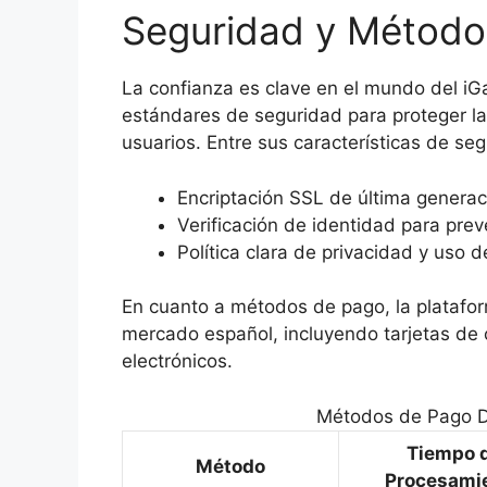
Seguridad y Método
La confianza es clave en el mundo del i
estándares de seguridad para proteger la
usuarios. Entre sus características de se
Encriptación SSL de última generac
Verificación de identidad para prev
Política clara de privacidad y uso d
En cuanto a métodos de pago, la platafor
mercado español, incluyendo tarjetas de 
electrónicos.
Métodos de Pago D
Tiempo 
Método
Procesami