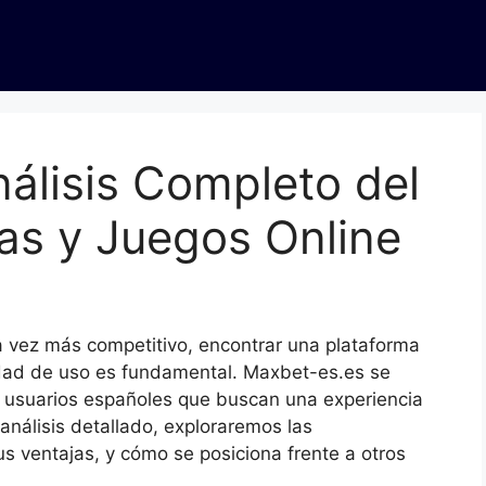
álisis Completo del
as y Juegos Online
 vez más competitivo, encontrar una plataforma
idad de uso es fundamental. Maxbet-es.es se
s usuarios españoles que buscan una experiencia
análisis detallado, exploraremos las
sus ventajas, y cómo se posiciona frente a otros