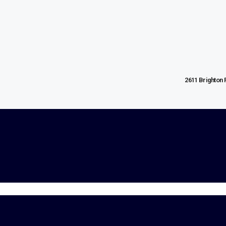
2611 Brighton 