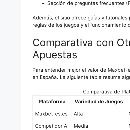
Sección de preguntas frecuentes (
Además, el sitio ofrece guías y tutoriales
reglas de los juegos y el funcionamiento 
Comparativa con Otr
Apuestas
Para entender mejor el valor de Maxbet-es
en España. La siguiente tabla resume alg
Comparativa de Pla
Plataforma
Variedad de Juegos
Maxbet-es.es
Alta
Competidor A
Media