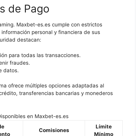
s de Pago
Gaming. Maxbet-es.es cumple con estrictos
 información personal y financiera de sus
guridad destacan:
ión para todas las transacciones.
enir fraudes.
e datos.
ma ofrece múltiples opciones adaptadas al
crédito, transferencias bancarias y monederos
isponibles en Maxbet-es.es
de
Límite
Comisiones
ento
Mínimo