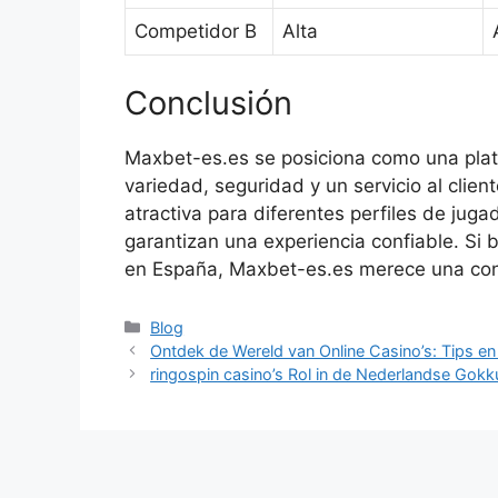
Competidor B
Alta
Conclusión
Maxbet-es.es se posiciona como una plat
variedad, seguridad y un servicio al clien
atractiva para diferentes perfiles de ju
garantizan una experiencia confiable. Si b
en España, Maxbet-es.es merece una cons
Blog
Ontdek de Wereld van Online Casino’s: Tips en
ringospin casino’s Rol in de Nederlandse Gokk