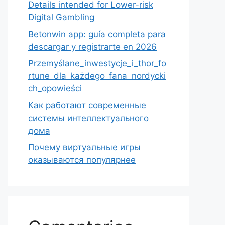
Details intended for Lower-risk
Digital Gambling
Betonwin app: guía completa para
descargar y registrarte en 2026
Przemyślane_inwestycje_i_thor_fo
rtune_dla_każdego_fana_nordycki
ch_opowieści
Как работают современные
системы интеллектуального
дома
Почему виртуальные игры
оказываются популярнее