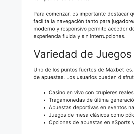
Para comenzar, es importante destacar 
facilita la navegación tanto para jugado
moderno y responsivo permite acceder de
experiencia fluida y sin interrupciones.
Variedad de Juegos 
Uno de los puntos fuertes de Maxbet-es.
de apuestas. Los usuarios pueden disfrut
Casino en vivo con crupieres reales
Tragamonedas de última generació
Apuestas deportivas en eventos nac
Juegos de mesa clásicos como póker
Opciones de apuestas en eSports y 