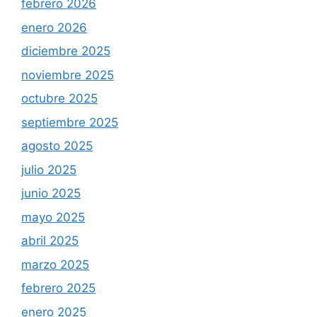
febrero 2026
enero 2026
diciembre 2025
noviembre 2025
octubre 2025
septiembre 2025
agosto 2025
julio 2025
junio 2025
mayo 2025
abril 2025
marzo 2025
febrero 2025
enero 2025