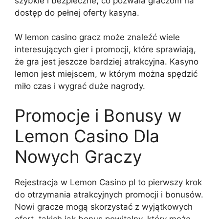
szybkie i bezpieczne, co pozwala graczom na
dostęp do pełnej oferty kasyna.
W lemon casino gracz może znaleźć wiele
interesujących gier i promocji, które sprawiają,
że gra jest jeszcze bardziej atrakcyjna. Kasyno
lemon jest miejscem, w którym można spędzić
miło czas i wygrać duże nagrody.
Promocje i Bonusy w
Lemon Casino Dla
Nowych Graczy
Rejestracja w Lemon Casino pl to pierwszy krok
do otrzymania atrakcyjnych promocji i bonusów.
Nowi gracze mogą skorzystać z wyjątkowych
ofert, takich jak bonus powitalny, który może