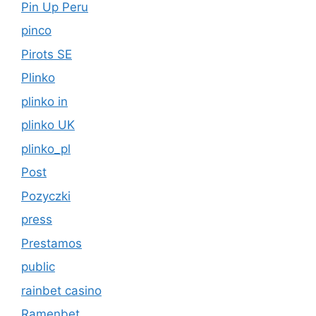
Pin Up Peru
pinco
Pirots SE
Plinko
plinko in
plinko UK
plinko_pl
Post
Pozyczki
press
Prestamos
public
rainbet casino
Ramenbet