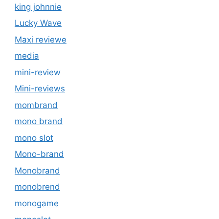
king johnnie
Lucky Wave
Maxi reviewe
media
mini-review
Mini-reviews
mombrand
mono brand
mono slot
Mono-brand
Monobrand
monobrend
monogame