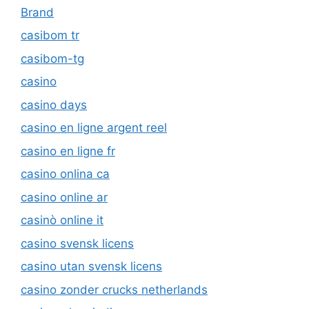
Brand
casibom tr
casibom-tg
casino
casino days
casino en ligne argent reel
casino en ligne fr
casino onlina ca
casino online ar
casinò online it
casino svensk licens
casino utan svensk licens
casino zonder crucks netherlands