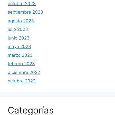
octubre 2023
septiembre 2023
agosto 2023
julio 2023
junio 2023
mayo 2023
marzo 2023
febrero 2023
diciembre 2022
octubre 2022
Categorías