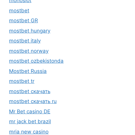
monoslot
mostbet
mostbet GR
mostbet hungary
mostbet italy
mostbet norway
mostbet ozbekistonda
Mostbet Russia
mostbet tr
mostbet скачать
mostbet скачать ru
Mr Bet casino DE
mr jack bet brazil
mria new casino