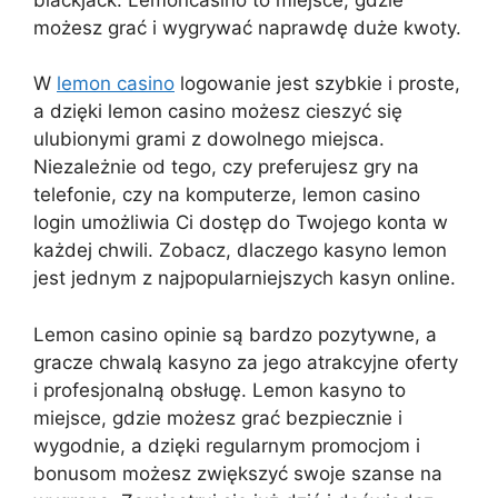
możesz grać i wygrywać naprawdę duże kwoty.
W
lemon casino
logowanie jest szybkie i proste,
a dzięki lemon casino możesz cieszyć się
ulubionymi grami z dowolnego miejsca.
Niezależnie od tego, czy preferujesz gry na
telefonie, czy na komputerze, lemon casino
login umożliwia Ci dostęp do Twojego konta w
każdej chwili. Zobacz, dlaczego kasyno lemon
jest jednym z najpopularniejszych kasyn online.
Lemon casino opinie są bardzo pozytywne, a
gracze chwalą kasyno za jego atrakcyjne oferty
i profesjonalną obsługę. Lemon kasyno to
miejsce, gdzie możesz grać bezpiecznie i
wygodnie, a dzięki regularnym promocjom i
bonusom możesz zwiększyć swoje szanse na