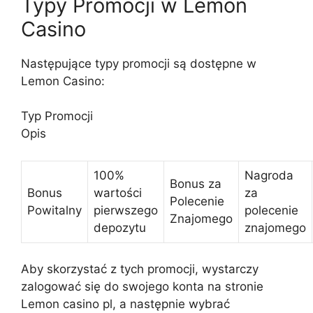
Typy Promocji w Lemon
Casino
Następujące typy promocji są dostępne w
Lemon Casino:
Typ Promocji
Opis
100%
Nagroda
Bonus za
Bonus
wartości
za
Polecenie
Powitalny
pierwszego
polecenie
Znajomego
depozytu
znajomego
Aby skorzystać z tych promocji, wystarczy
zalogować się do swojego konta na stronie
Lemon casino pl, a następnie wybrać