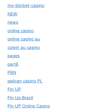
mx-bbrbet-casino
NEW
news
online casino
online casino au
ozwin au casino
pages
part6
PBN
pelican casino PL
Pin UP
Pin Up Brazil
Pin UP Online Casino