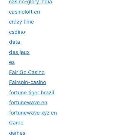
casino-glory india
casinoloft en
crazy time
csdino
data
des jeux
es
Fair Go Casino
Fairspin-casino
fortune tiger brazil
fortunewave en
fortunewave xyz en
Game
games