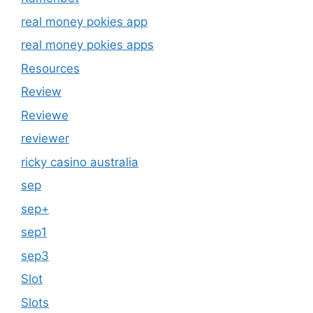
real money pokies app
real money pokies apps
Resources
Review
Reviewe
reviewer
ricky casino australia
sep
sep+
sep1
sep3
Slot
Slots