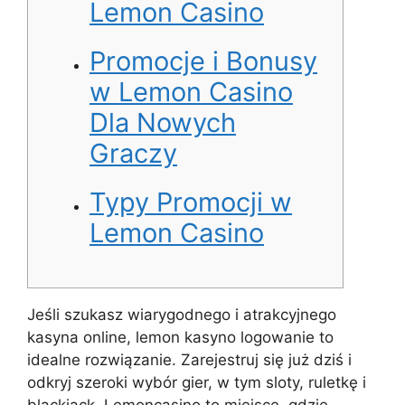
Lemon Casino
Promocje i Bonusy
w Lemon Casino
Dla Nowych
Graczy
Typy Promocji w
Lemon Casino
Jeśli szukasz wiarygodnego i atrakcyjnego
kasyna online, lemon kasyno logowanie to
idealne rozwiązanie. Zarejestruj się już dziś i
odkryj szeroki wybór gier, w tym sloty, ruletkę i
blackjack. Lemoncasino to miejsce, gdzie