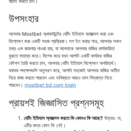
যাচাই করতে চান।
উপসংহার
আপনার Mostbet অ্যাকাউন্টের বেটিং ইতিহাস অ্যাক্সেস করা এবং
বিশ্লেষণ করা একটি সহজ প্রক্রিয়া। লগ ইন করার পরে, আপনার সকল
তথ্য এক জায়গায় পাওয়া যায়, যা আপনাকে আপনার বাজির কার্যকারিতা
বুঝতে সাহায্য করে। বিশেষ করে যখন আপনি একটি কার্যকর বাজির
কৌশল তৈরি করতে চান, আপনার বেটিং ইতিহাস বিশ্লেষণ অপরিহার্য।
যথাযথ পদক্ষেপগুলি অনুসরণ করে, আপনি সহজেই আপনার বাজির অতীত
নিয়ে কাজ করতে পারবেন এবং ভবিষ্যতে আরও ভাল সিদ্ধান্ত নিতে
পারবেন।
mostbet bd.com login
প্রায়শই জিজ্ঞাসিত প্রশ্নসমূহ
বেটিং ইতিহাস অ্যাক্সেস করতে কি কোনও ফি আছে?
উত্তর: না,
এটির জন্য কোন ফি নেই।