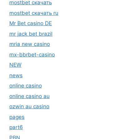
mostbet скачать
mostbet скачать ru
Mr Bet casino DE
mr jack bet brazil
mria new casino
mx-bbrbet-casino
NEW
news
online casino
online casino au
ozwin au casino
pages
part6
PBN