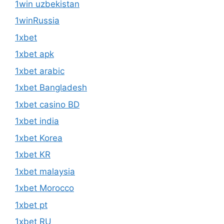
1win uzbekistan
1winRussia
1xbet
1xbet apk
1xbet arabic
1xbet Bangladesh
1xbet casino BD
1xbet india
1xbet Korea
1xbet KR
1xbet malaysia
1xbet Morocco
1xbet pt
1xbet RU