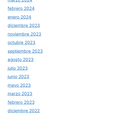
febrero 2024
enero 2024
diciembre 2023
noviembre 2023
octubre 2023
septiembre 2023
agosto 2023
julio 2023
junio 2023
mayo 2023
marzo 2023
febrero 2023
diciembre 2022