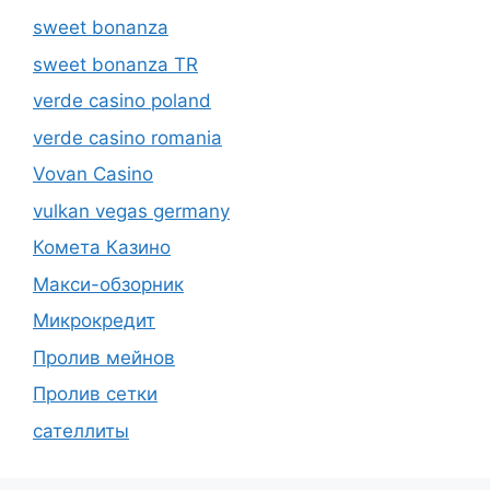
sweet bonanza
sweet bonanza TR
verde casino poland
verde casino romania
Vovan Casino
vulkan vegas germany
Комета Казино
Макси-обзорник
Микрокредит
Пролив мейнов
Пролив сетки
сателлиты