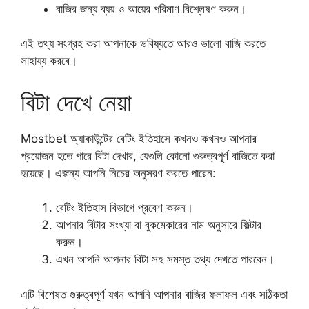
বাজির জন্য ব্যয় ও আয়ের পরিমাণ বিশ্লেষণ করুন।
এই তথ্য সংগ্রহ করা আপনাকে ভবিষ্যতে আরও ভালো বাজি করতে
সাহায্য করবে।
বিটা দেখে নেয়া
Mostbet অ্যাকাউন্টের বেটিং ইতিহাসে কখনও কখনও আপনার
প্রয়োজন হতে পারে বিটা দেখার, যেগুলি কোনো গুরুত্বপূর্ণ বাজিতে করা
হয়েছে। এজন্য আপনি নিচের অনুসরণ করতে পারেন:
বেটিং ইতিহাস বিভাগে প্রবেশ করুন।
আপনার বিটার সংখ্যা বা বুকমেকারের নাম অনুসারে ফিল্টার
করুন।
এখন আপনি আপনার বিটা সহ সমস্ত তথ্য দেখতে পারবেন।
এটি বিশেষত গুরুত্বপূর্ণ যখন আপনি আপনার বাজির ফলাফল এবং সঠিকতা