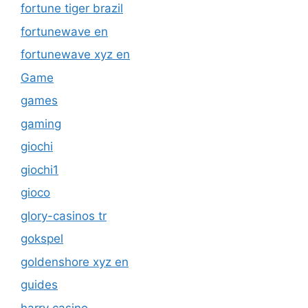
fortune tiger brazil
fortunewave en
fortunewave xyz en
Game
games
gaming
giochi
giochi1
gioco
glory-casinos tr
gokspel
goldenshore xyz en
guides
harry casino