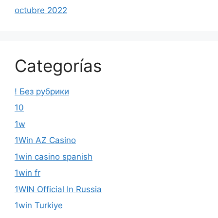
octubre 2022
Categorías
! Без рубрики
10
1w
1Win AZ Casino
1win casino spanish
1win fr
1WIN Official In Russia
1win Turkiye