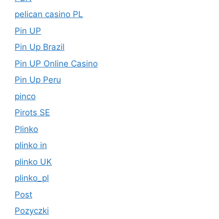
pelican casino PL
Pin UP
Pin Up Brazil
Pin UP Online Casino
Pin Up Peru
pinco
Pirots SE
Plinko
plinko in
plinko UK
plinko_pl
Post
Pozyczki