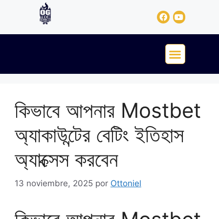
কিভাবে আপনার Mostbet
অ্যাকাউন্টের বেটিং ইতিহাস
অ্যাক্সেস করবেন
13 noviembre, 2025
por
Ottoniel