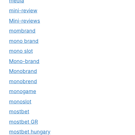
media
mini-review
Mini-reviews
mombrand
mono brand
mono slot
Mono-brand
Monobrand
monobrend
monogame
monoslot
mostbet
mostbet GR
mostbet hungary