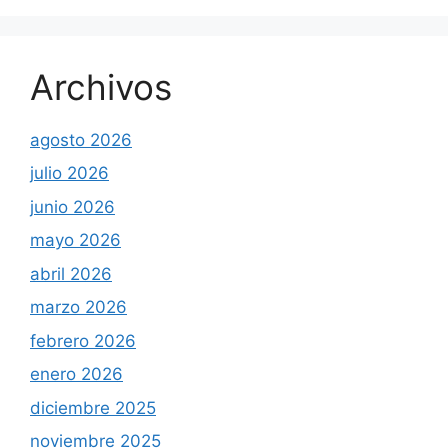
Archivos
agosto 2026
julio 2026
junio 2026
mayo 2026
abril 2026
marzo 2026
febrero 2026
enero 2026
diciembre 2025
noviembre 2025