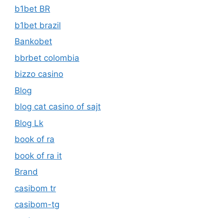
b1bet BR
b1bet brazil
Bankobet
bbrbet colombia
bizzo casino
Blog
blog cat casino of sajt
Blog Lk
book of ra
book of ra it
Brand
casibom tr
casibom-tg