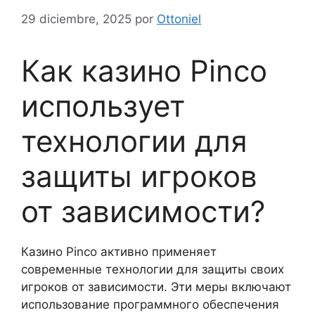
29 diciembre, 2025
por
Ottoniel
Как казино Pinco
использует
технологии для
защиты игроков
от зависимости?
Казино Pinco активно применяет
современные технологии для защиты своих
игроков от зависимости. Эти меры включают
использование программного обеспечения