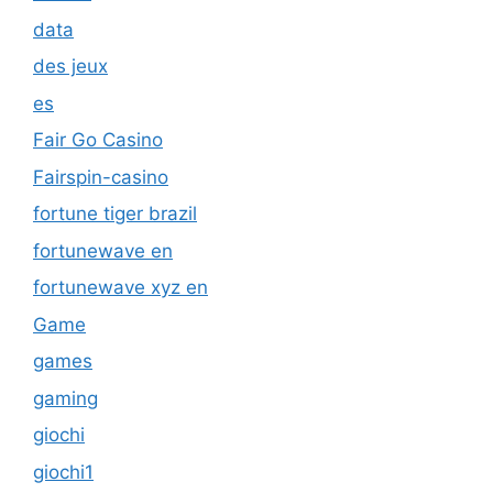
data
des jeux
es
Fair Go Casino
Fairspin-casino
fortune tiger brazil
fortunewave en
fortunewave xyz en
Game
games
gaming
giochi
giochi1