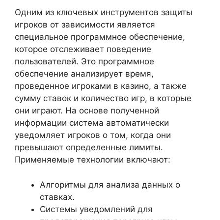
Одним из ключевых инструментов защиты
игроков от зависимости является
специальное программное обеспечение,
которое отслеживает поведение
пользователей. Это программное
обеспечение анализирует время,
проведенное игроками в казино, а также
сумму ставок и количество игр, в которые
они играют. На основе полученной
информации система автоматически
уведомляет игроков о том, когда они
превышают определенные лимиты.
Применяемые технологии включают:
Алгоритмы для анализа данных о
ставках.
Системы уведомлений для