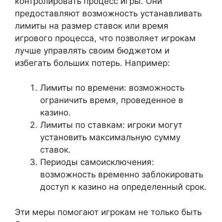
контролировать процесс игры. Они
предоставляют возможность устанавливать
лимиты на размер ставок или время
игрового процесса, что позволяет игрокам
лучше управлять своим бюджетом и
избегать больших потерь. Например:
Лимиты по времени: возможность
ограничить время, проведенное в
казино.
Лимиты по ставкам: игроки могут
установить максимальную сумму
ставок.
Периоды самоисключения:
возможность временно заблокировать
доступ к казино на определенный срок.
Эти меры помогают игрокам не только быть