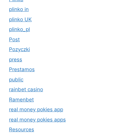
plinko in
plinko UK
plinko_pl
Post
Pozyczki
press
Prestamos
public
rainbet casino
Ramenbet
real money pokies app
real money pokies apps
Resources