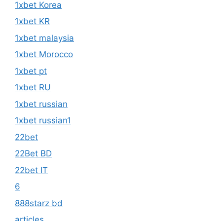
1xbet Korea
1xbet KR
1xbet malaysia
1xbet Morocco
1xbet pt
1xbet RU
1xbet russian
1xbet russian1
22bet
22Bet BD
22bet IT
6
888starz bd
articles