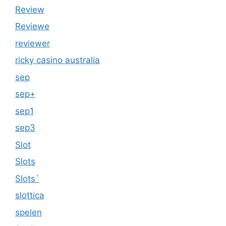
Review
Reviewe
reviewer
ricky casino australia
sep
sep+
sep1
sep3
Slot
Slots
Slots`
slottica
spelen