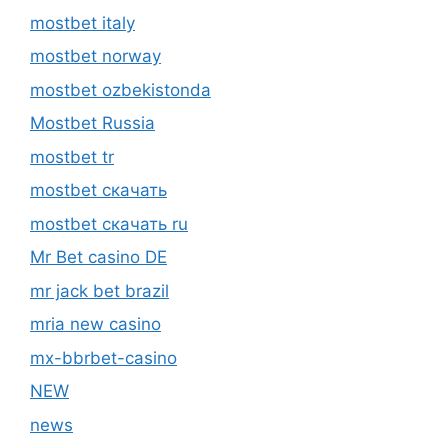
mostbet italy
mostbet norway
mostbet ozbekistonda
Mostbet Russia
mostbet tr
mostbet скачать
mostbet скачать ru
Mr Bet casino DE
mr jack bet brazil
mria new casino
mx-bbrbet-casino
NEW
news