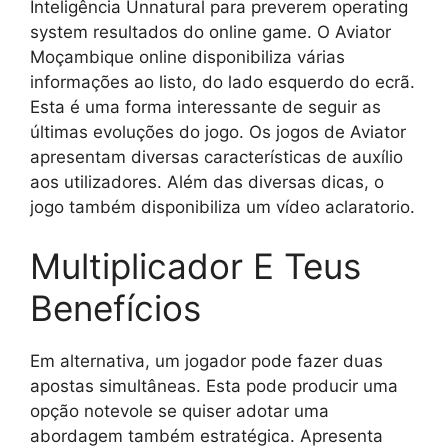
Inteligência Unnatural para preverem operating
system resultados do online game. O Aviator
Moçambique online disponibiliza várias
informações ao listo, do lado esquerdo do ecrã.
Esta é uma forma interessante de seguir as
últimas evoluções do jogo. Os jogos de Aviator
apresentam diversas características de auxílio
aos utilizadores. Além das diversas dicas, o
jogo também disponibiliza um vídeo aclaratorio.
Multiplicador E Teus
Benefícios
Em alternativa, um jogador pode fazer duas
apostas simultâneas. Esta pode producir uma
opção notevole se quiser adotar uma
abordagem também estratégica. Apresenta