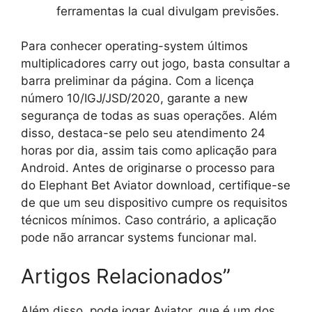
ferramentas la cual divulgam previsões.
Para conhecer operating-system últimos
multiplicadores carry out jogo, basta consultar a
barra preliminar da página. Com a licença
número 10/IGJ/JSD/2020, garante a new
segurança de todas as suas operações. Além
disso, destaca-se pelo seu atendimento 24
horas por dia, assim tais como aplicação para
Android. Antes de originarse o processo para
do Elephant Bet Aviator download, certifique-se
de que um seu dispositivo cumpre os requisitos
técnicos mínimos. Caso contrário, a aplicação
pode não arrancar systems funcionar mal.
Artigos Relacionados”
Além disso, pode jogar Aviator, que é um dos