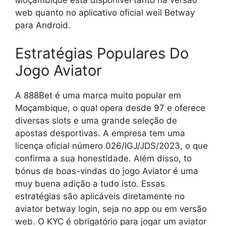
Moçambique está disponível tanto na versão
web quanto no aplicativo oficial weil Betway
para Android.
Estratégias Populares Do
Jogo Aviator
A 888Bet é uma marca muito popular em
Moçambique, o qual opera desde 97 e oferece
diversas slots e uma grande seleção de
apostas desportivas. A empresa tem uma
licença oficial número 026/IGJ/JDS/2023, o que
confirma a sua honestidade. Além disso, to
bónus de boas-vindas do jogo Aviator é uma
muy buena adição a tudo isto. Essas
estratégias são aplicáveis diretamente no
aviator betway login, seja no app ou em versão
web. O KYC é obrigatório para jogar um aviator