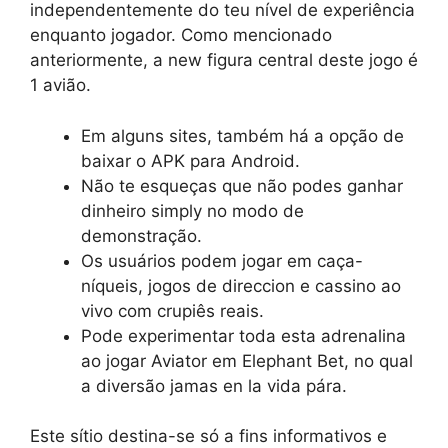
independentemente do teu nível de experiência
enquanto jogador. Como mencionado
anteriormente, a new figura central deste jogo é
1 avião.
Em alguns sites, também há a opção de
baixar o APK para Android.
Não te esqueças que não podes ganhar
dinheiro simply no modo de
demonstração.
Os usuários podem jogar em caça-
níqueis, jogos de direccion e cassino ao
vivo com crupiês reais.
Pode experimentar toda esta adrenalina
ao jogar Aviator em Elephant Bet, no qual
a diversão jamas en la vida pára.
Este sítio destina-se só a fins informativos e