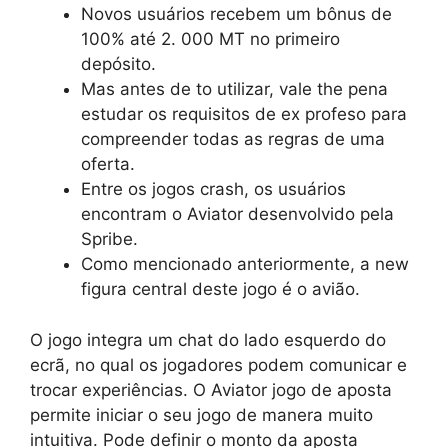
Novos usuários recebem um bônus de
100% até 2. 000 MT no primeiro
depósito.
Mas antes de to utilizar, vale the pena
estudar os requisitos de ex profeso para
compreender todas as regras de uma
oferta.
Entre os jogos crash, os usuários
encontram o Aviator desenvolvido pela
Spribe.
Como mencionado anteriormente, a new
figura central deste jogo é o avião.
O jogo integra um chat do lado esquerdo do
ecrã, no qual os jogadores podem comunicar e
trocar experiências. O Aviator jogo de aposta
permite iniciar o seu jogo de manera muito
intuitiva. Pode definir o monto da aposta