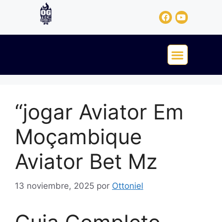
“jogar Aviator Em
Moçambique
Aviator Bet Mz
13 noviembre, 2025
por
Ottoniel