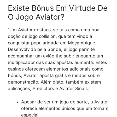
Existe Bônus Em Virtude De
O Jogo Aviator?
“Um Aviator destaca-se tais como uma boa
opção de jogo collision, que tem vindo a
conquistar popularidade em Moçambique.
Desenvolvido pela Spribe, el jogo permite
acompanhar um avião the subir enquanto um
multiplicador das suas apostas aumenta. Estes
casinos oferecem elementos adicionais como
bónus, Aviator aposta grátis e modos sobre
demonstração. Além disto, também existem
aplicações, Predictors e Aviator Sinais.
Apesar de ser um jogo de sorte, u Aviator
oferece elementos únicos que um tornam
especial.