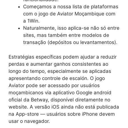
Começamos a nossa lista de plataformas
com o jogo de Aviator Moçambique com
a 1Win.
Naturalmente, isso aplica-se não só entre
sites, mas também entre modelos de
transação (depósitos ou levantamentos).
Estratégias específicas podem ajudar a reduzir
perdas e aumentar ganhos consistentes ao
longo do tempo, especialmente se aplicadas
apresentando controle de escalón. O jogo
Aviator pode ser acessado por usuários
moçambicanos via aplicativo Google android
oficial da Betway, disponível diretamente no
website. A versão iOS ainda não está publicada
na App-store — usuários sobre iPhone devem
usar o navegador.