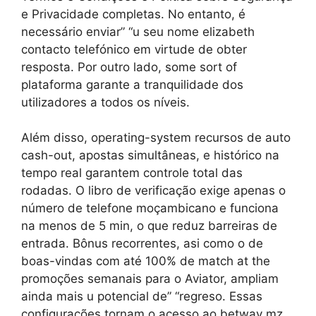
e Privacidade completas. No entanto, é
necessário enviar” “u seu nome elizabeth
contacto telefónico em virtude de obter
resposta. Por outro lado, some sort of
plataforma garante a tranquilidade dos
utilizadores a todos os níveis.
Além disso, operating-system recursos de auto
cash-out, apostas simultâneas, e histórico na
tempo real garantem controle total das
rodadas. O libro de verificação exige apenas o
número de telefone moçambicano e funciona
na menos de 5 min, o que reduz barreiras de
entrada. Bônus recorrentes, asi como o de
boas-vindas com até 100% de match at the
promoções semanais para o Aviator, ampliam
ainda mais u potencial de” “regreso. Essas
configurações tornam o acesso ao betway mz