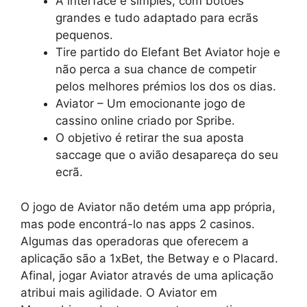
A interface é simples, com botões
grandes e tudo adaptado para ecrãs
pequenos.
Tire partido do Elefant Bet Aviator hoje e
não perca a sua chance de competir
pelos melhores prémios los dos os dias.
Aviator – Um emocionante jogo de
cassino online criado por Spribe.
O objetivo é retirar the sua aposta
saccage que o avião desapareça do seu
ecrã.
O jogo de Aviator não detém uma app própria,
mas pode encontrá-lo nas apps 2 casinos.
Algumas das operadoras que oferecem a
aplicação são a 1xBet, the Betway e o Placard.
Afinal, jogar Aviator através de uma aplicação
atribui mais agilidade. O Aviator em