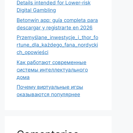
Details intended for Lower-risk
Digital Gambling
Betonwin app: guía completa para
descargar y registrarte en 2026
Przemyślane_inwestycje_i_thor_fo
rtune_dla_każdego_fana_nordycki
ch_opowieści
Как работают современные
системы интеллектуального
дома
Почему виртуальные игры
оказываются популярнее