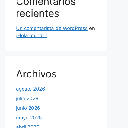
Comentarios
recientes
Un comentarista de WordPress
en
¡Hola mundo!
Archivos
agosto 2026
julio 2026
junio 2026
mayo 2026
abril 2026