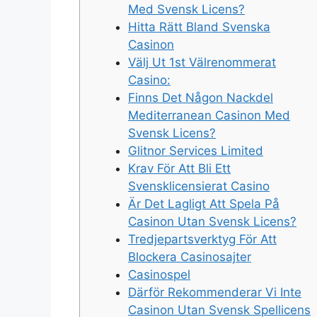
Med Svensk Licens?
Hitta Rätt Bland Svenska
Casinon
Välj Ut 1st Välrenommerat
Casino:
Finns Det Någon Nackdel
Mediterranean Casinon Med
Svensk Licens?
Glitnor Services Limited
Krav För Att Bli Ett
Svensklicensierat Casino
Är Det Lagligt Att Spela På
Casinon Utan Svensk Licens?
Tredjepartsverktyg För Att
Blockera Casinosajter
Casinospel
Därför Rekommenderar Vi Inte
Casinon Utan Svensk Spellicens