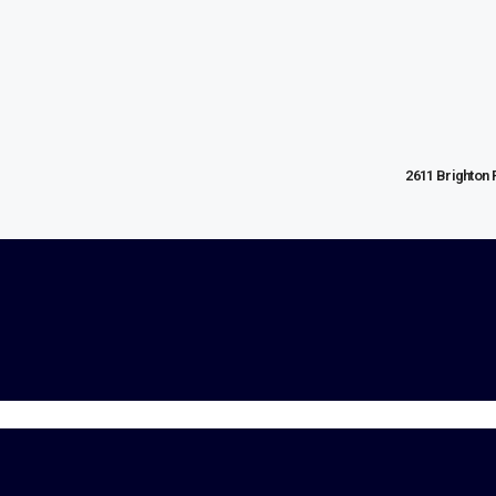
2611 Brighton 