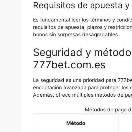
Requisitos de apuesta y
Es fundamental leer los términos y condi
requisitos de apuesta, plazos y restricci
bonos sin sorpresas desagradables.
Seguridad y método
777bet.com.es
La seguridad es una prioridad para 777bet
encriptación avanzada para proteger los d
Además, ofrece múltiples métodos de pag
Métodos de pago di
Método