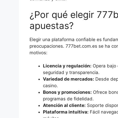
¿Por qué elegir 777
apuestas?
Elegir una plataforma confiable es fundam
preocupaciones. 777bet.com.es se ha con
motivos:
Licencia y regulación:
Opera bajo e
seguridad y transparencia.
Variedad de mercados:
Desde depo
casino.
Bonos y promociones:
Ofrece bono
programas de fidelidad.
Atención al cliente:
Soporte dispon
Plataforma intuitiva:
Fácil navegac