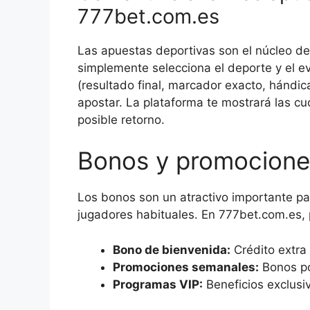
777bet.com.es
Las apuestas deportivas son el núcleo de 
simplemente selecciona el deporte y el ev
(resultado final, marcador exacto, hándic
apostar. La plataforma te mostrará las cuo
posible retorno.
Bonos y promocione
Los bonos son un atractivo importante pa
jugadores habituales. En 777bet.com.es,
Bono de bienvenida:
Crédito extra 
Promociones semanales:
Bonos po
Programas VIP:
Beneficios exclusi