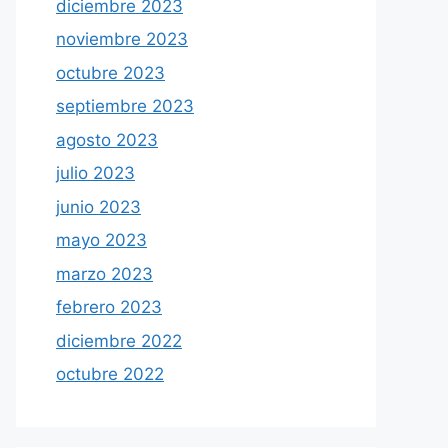
diciembre 2023
noviembre 2023
octubre 2023
septiembre 2023
agosto 2023
julio 2023
junio 2023
mayo 2023
marzo 2023
febrero 2023
diciembre 2022
octubre 2022