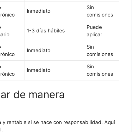
o
Sin
Inmediato
trónico
comisiones
o
Puede
1-3 días hábiles
ario
aplicar
o
Sin
Inmediato
trónico
comisiones
o
Sin
Inmediato
trónico
comisiones
tar de manera
 y rentable si se hace con responsabilidad. Aquí
l: