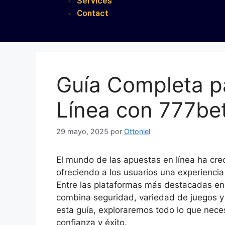
Services
Contact
Guía Completa p
Línea con 777be
29 mayo, 2025
por
Ottoniel
El mundo de las apuestas en línea ha cre
ofreciendo a los usuarios una experiencia
Entre las plataformas más destacadas e
combina seguridad, variedad de juegos y
esta guía, exploraremos todo lo que nece
confianza y éxito.