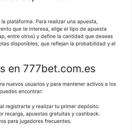
la plataforma. Para realizar una apuesta,
ento que te interesa, elige el tipo de apuesta
ap, entre otros) y define la cantidad que deseas
tas disponibles, que reflejan la probabilidad y el
s en 777bet.com.es
ra nuevos usuarios y para mantener activos a los
 puedes encontrar:
al registrarte y realizar tu primer depósito.
r recarga, apuestas gratuitas y cashback.
vos para jugadores frecuentes.