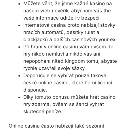
Můžete věřit, že jsme každé kasino na
našem webu ověřili, abychom vás the
vaše informace udrželi v bezpečí.
Internetová casina proto nabízejí stovky
hracích automatů, desítky rulet a
blackjacků a dalších casinových your ex.
Při hraní v online casinu vám ovšem do
hry nikdo nemluví a nikdo vás ani
nepopohání nited kingdom tomu, abyste
rychle uzavřeli svoje sázky.
Doporučuje se vybírat pouze takové
české online casino, které herní licencí
disponuje.
Díky tomuto bonusu můžete hrát casino
hry zdarma, ovšem se šancí vyhrát
skutečné peníze.
Online casina často nabízejí také sezónní