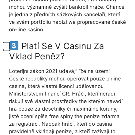
mohou významně zvýšit bankroll hráče. Chance
je jedna z předních sázkových kanceláří, která
ve svém portfoliu nabízí we propracované české
on-line kasino.
Platí Se V Casinu Za
Vklad Peněz?
Loterijní zákon 2021 udává,” “že na území
České republiky mohou operovat pouze online
casina, která vlastní licenci udělovanou
Ministerstvem financí ČR. Hráči, kteří neradi
riskují své vlastní prostředky the kterým nevadí
hra pouze za desetníky či maximálně koruny,
jistě ocení spíše free spiny the peníze zdarma
za registraci. Naopak hráči, kteří do casina
pravidelně vkládají peníze, a kteří zažívají to