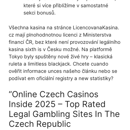
které si více přiblížíme v samostatné
sekci bonusů.
Všechna kasina na stránce LicencovanaKasina.
cz mají plnohodnotnou licenci z Ministerstva
financí ČR, bez které není provozování legálního
kasina sixth is v Česku možné. Na platformě
Tokyo byly spuštěny nové živé hry – klasická
ruleta a limitless blackjack. Chcete cuando
ověřit informace unces našeho článku nebo se
podívat em oficiální registry a new statistiky?
“Online Czech Casinos
Inside 2025 – Top Rated
Legal Gambling Sites In The
Czech Republic