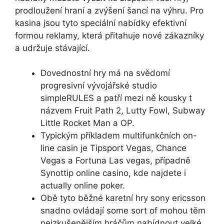
prodloužení hraní a zvýšení šancí na výhru. Pro
kasina jsou tyto speciální nabídky efektivní
formou reklamy, která přitahuje nové zákazníky
a udržuje stávající.
Dovednostní hry má na svědomí
progresivní vývojářské studio
simpleRULES a patří mezi ně kousky t
názvem Fruit Path 2, Lutty Fowl, Subway
Little Rocket Man a OP.
Typickým příkladem multifunkčních on-
line casin je Tipsport Vegas, Chance
Vegas a Fortuna Las vegas, případně
Synottip online casino, kde najdete i
actually online poker.
Obě tyto běžné karetní hry sony ericsson
snadno ovládají some sort of mohou těm
nejzkušenějším hráčům nabídnout velké