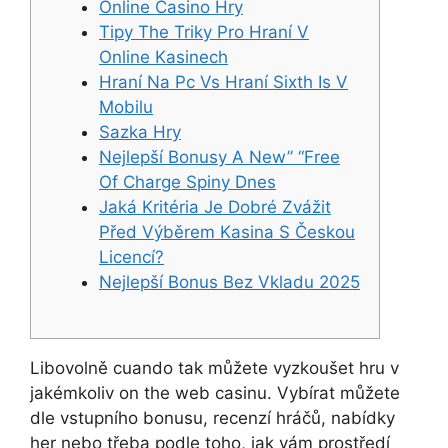
Online Casino Hry
Tipy The Triky Pro Hraní V
Online Kasinech
Hraní Na Pc Vs Hraní Sixth Is V
Mobilu
Sazka Hry
Nejlepší Bonusy A New” “Free
Of Charge Spiny Dnes
Jaká Kritéria Je Dobré Zvážit
Před Výběrem Kasina S Českou
Licencí?
Nejlepší Bonus Bez Vkladu 2025
Libovolně cuando tak můžete vyzkoušet hru v
jakémkoliv on the web casinu. Vybírat můžete
dle vstupního bonusu, recenzí hráčů, nabídky
her nebo třeba podle toho, jak vám prostředí