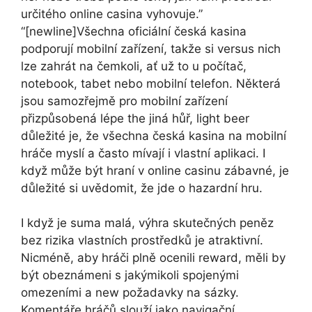
určitého online casina vyhovuje.”
“[newline]Všechna oficiální česká kasina
podporují mobilní zařízení, takže si versus nich
lze zahrát na čemkoli, ať už to u počítač,
notebook, tabet nebo mobilní telefon. Některá
jsou samozřejmě pro mobilní zařízení
přizpůsobená lépe the jiná hůř, light beer
důležité je, že všechna česká kasina na mobilní
hráče myslí a často mívají i vlastní aplikaci. I
když může být hraní v online casinu zábavné, je
důležité si uvědomit, že jde o hazardní hru.
I když je suma malá, výhra skutečných peněz
bez rizika vlastních prostředků je atraktivní.
Nicméně, aby hráči plně ocenili reward, měli by
být obeznámeni s jakýmikoli spojenými
omezeními a new požadavky na sázky.
Komentáře hráčů slouží jako navigační