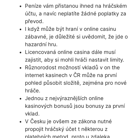
Peníze vám přistanou ihned na hráčském
účtu, a navíc neplatíte žádné poplatky za
převod.
I když může být hraní v online casinu
zábavné, je důležité si uvědomit, že jde o
hazardní hru.
Licencovaná online casina dále musí
zajistit, aby si mohli hráči nastavit limity.
Různorodost možností vkladů v on the
internet kasinech v ČR může na první
pohled působit složitě, zejména pro nové
hráče.
Jednou z nejvýraznějších online
kasinových bonusů jsou bonusy za první
vklad.
V Česku je ovšem ze zákona nutné
propojit hráčský účet t některou z
platebních metod, proto u zdaleka