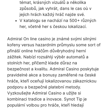
témat, krásných vizuálů a několika
způsobů, jak vyhrát, dans le cas où v
jejich hrách každý hráč najde své.
V katalogu se nachází na 500+ různých
her, včetně her s českou lokalizací.
Admiral On line casino je známé svými silnými
kořeny versus hazardním průmyslu some sort of
přináší online hráčům důvěryhodný herní
zážitek. Nabízí rozsáhlý výběr automatů a
stolních her, přičemž klade důraz na
bezpečnost a kvalitu. Admiral Casino poskytuje
pravidelné akce a bonusy zaměřené na české
hráče, kteří oceňují lokalizovanou zákaznickou
podporu a bezpečné platební metody.
Vyzkoušejte Admiral Casino a užijte si
kombinaci tradice a inovace. Synot Tip je
populární volbou pro hráče, kteří hledají