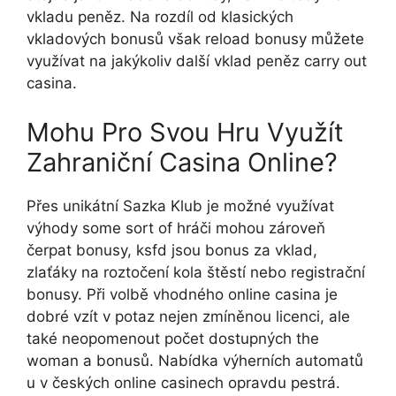
vkladu peněz. Na rozdíl od klasických
vkladových bonusů však reload bonusy můžete
využívat na jakýkoliv další vklad peněz carry out
casina.
Mohu Pro Svou Hru Využít
Zahraniční Casina Online?
Přes unikátní Sazka Klub je možné využívat
výhody some sort of hráči mohou zároveň
čerpat bonusy, ksfd jsou bonus za vklad,
zlaťáky na roztočení kola štěstí nebo registrační
bonusy. Při volbě vhodného online casina je
dobré vzít v potaz nejen zmíněnou licenci, ale
také neopomenout počet dostupných the
woman a bonusů. Nabídka výherních automatů
u v českých online casinech opravdu pestrá.