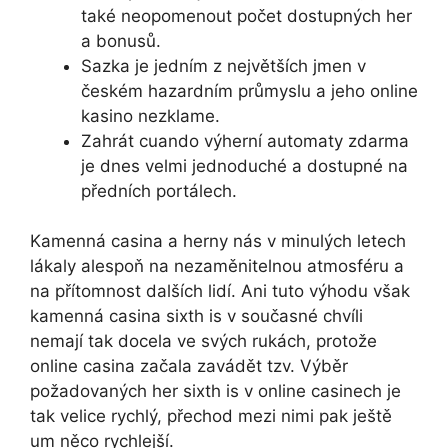
také neopomenout počet dostupných her
a bonusů.
Sazka je jedním z největších jmen v
českém hazardním průmyslu a jeho online
kasino nezklame.
Zahrát cuando výherní automaty zdarma
je dnes velmi jednoduché a dostupné na
předních portálech.
Kamenná casina a herny nás v minulých letech
lákaly alespoň na nezaměnitelnou atmosféru a
na přítomnost dalších lidí. Ani tuto výhodu však
kamenná casina sixth is v současné chvíli
nemají tak docela ve svých rukách, protože
online casina začala zavádět tzv. Výběr
požadovaných her sixth is v online casinech je
tak velice rychlý, přechod mezi nimi pak ještě
um něco rychlejší.