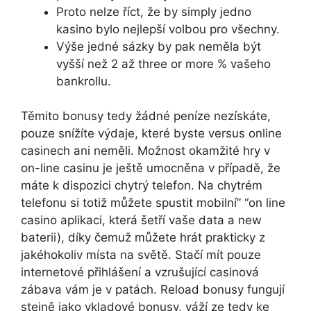
Proto nelze říct, že by simply jedno
kasino bylo nejlepší volbou pro všechny.
Výše jedné sázky by pak neměla být
vyšší než 2 až three or more % vašeho
bankrollu.
Těmito bonusy tedy žádné peníze nezískáte,
pouze snížíte výdaje, které byste versus online
casinech ani neměli. Možnost okamžité hry v
on-line casinu je ještě umocněna v případě, že
máte k dispozici chytrý telefon. Na chytrém
telefonu si totiž můžete spustit mobilní” “on line
casino aplikaci, která šetří vaše data a new
baterii), díky čemuž můžete hrát prakticky z
jakéhokoliv místa na světě. Stačí mít pouze
internetové přihlášení a vzrušující casinová
zábava vám je v patách. Reload bonusy fungují
stejně jako vkladové bonusy, váží ze tedy ke