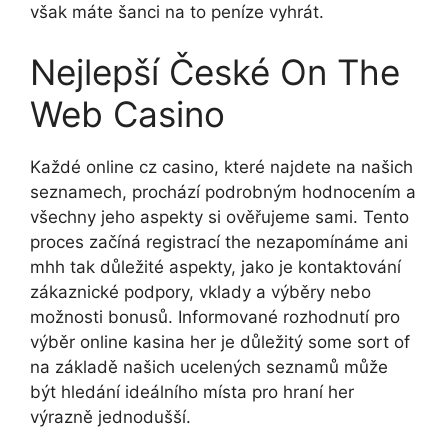
však máte šanci na to peníze vyhrát.
Nejlepší České On The
Web Casino
Každé online cz casino, které najdete na našich
seznamech, prochází podrobným hodnocením a
všechny jeho aspekty si ověřujeme sami. Tento
proces začíná registrací the nezapomínáme ani
mhh tak důležité aspekty, jako je kontaktování
zákaznické podpory, vklady a výběry nebo
možnosti bonusů. Informované rozhodnutí pro
výběr online kasina her je důležitý some sort of
na základě našich ucelených seznamů může
být hledání ideálního místa pro hraní her
výrazně jednodušší.