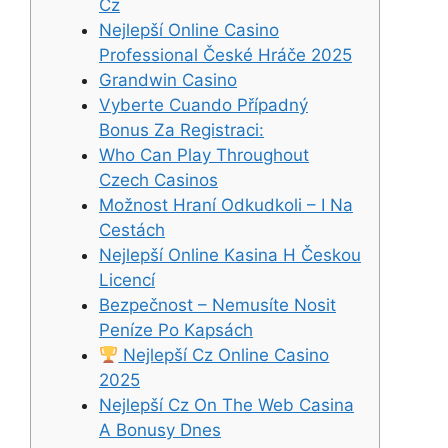
Cz
Nejlepší Online Casino
Professional České Hráče 2025
Grandwin Casino
Vyberte Cuando Případný
Bonus Za Registraci:
Who Can Play Throughout
Czech Casinos
Možnost Hraní Odkudkoli – I Na
Cestách
Nejlepší Online Kasina H Českou
Licencí
Bezpečnost – Nemusíte Nosit
Peníze Po Kapsách
Nejlepší Cz Online Casino
2025
Nejlepší Cz On The Web Casina
A Bonusy Dnes