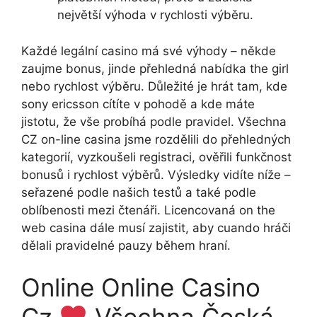
největší výhoda v rychlosti výběru.
Každé legální casino má své výhody – někde
zaujme bonus, jinde přehledná nabídka the girl
nebo rychlost výběru. Důležité je hrát tam, kde
sony ericsson cítíte v pohodě a kde máte
jistotu, že vše probíhá podle pravidel. Všechna
CZ on-line casina jsme rozdělili do přehledných
kategorií, vyzkoušeli registraci, ověřili funkčnost
bonusů i rychlost výběrů. Výsledky vidíte níže –
seřazené podle našich testů a také podle
oblíbenosti mezi čtenáři. Licencovaná on the
web casina dále musí zajistit, aby cuando hráči
dělali pravidelné pauzy během hraní.
Online Online Casino