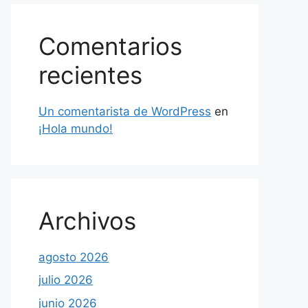
Comentarios
recientes
Un comentarista de WordPress
en
¡Hola mundo!
Archivos
agosto 2026
julio 2026
junio 2026