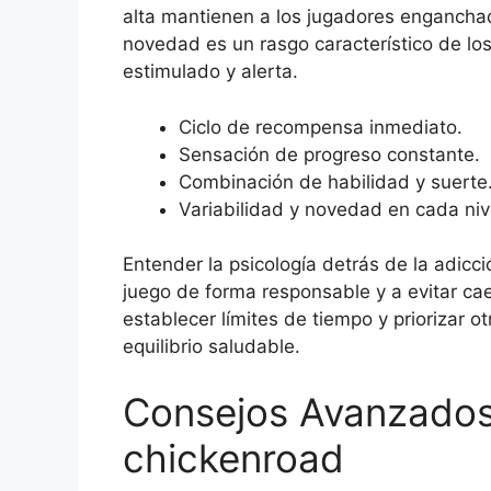
alta mantienen a los jugadores engancha
novedad es un rasgo característico de los
estimulado y alerta.
Ciclo de recompensa inmediato.
Sensación de progreso constante.
Combinación de habilidad y suerte
Variabilidad y novedad en cada niv
Entender la psicología detrás de la adicc
juego de forma responsable y a evitar ca
establecer límites de tiempo y priorizar 
equilibrio saludable.
Consejos Avanzados
chickenroad