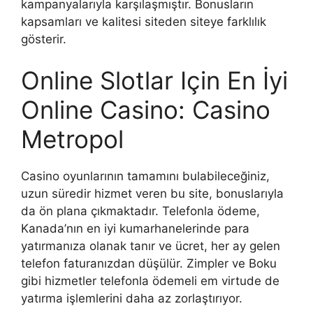
kampanyalarıyla karşılaşmıştır. Bonusların
kapsamları ve kalitesi siteden siteye farklılık
gösterir.
Online Slotlar Için En İyi
Online Casino: Casino
Metropol
Casino oyunlarının tamamını bulabileceğiniz,
uzun süredir hizmet veren bu site, bonuslarıyla
da ön plana çıkmaktadır. Telefonla ödeme,
Kanada’nın en iyi kumarhanelerinde para
yatırmanıza olanak tanır ve ücret, her ay gelen
telefon faturanızdan düşülür. Zimpler ve Boku
gibi hizmetler telefonla ödemeli em virtude de
yatırma işlemlerini daha az zorlaştırıyor.