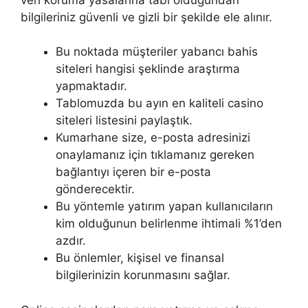
bilgileriniz güvenli ve gizli bir şekilde ele alınır.
Bu noktada müşteriler yabancı bahis
siteleri hangisi şeklinde araştırma
yapmaktadır.
Tablomuzda bu ayın en kaliteli casino
siteleri listesini paylaştık.
Kumarhane size, e-posta adresinizi
onaylamanız için tıklamanız gereken
bağlantıyı içeren bir e-posta
gönderecektir.
Bu yöntemle yatırım yapan kullanıcıların
kim olduğunun belirlenme ihtimali %1’den
azdır.
Bu önlemler, kişisel ve finansal
bilgilerinizin korunmasını sağlar.