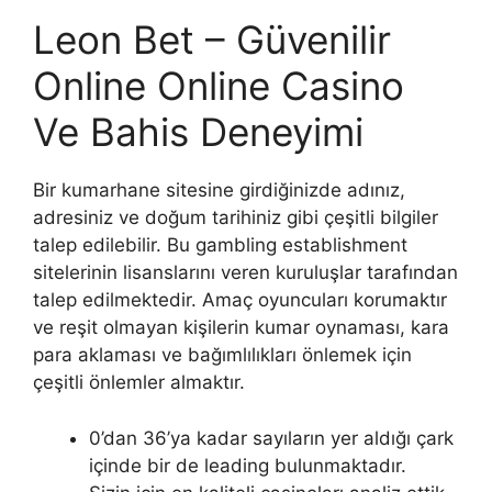
Leon Bet – Güvenilir
Online Online Casino
Ve Bahis Deneyimi
Bir kumarhane sitesine girdiğinizde adınız,
adresiniz ve doğum tarihiniz gibi çeşitli bilgiler
talep edilebilir. Bu gambling establishment
sitelerinin lisanslarını veren kuruluşlar tarafından
talep edilmektedir. Amaç oyuncuları korumaktır
ve reşit olmayan kişilerin kumar oynaması, kara
para aklaması ve bağımlılıkları önlemek için
çeşitli önlemler almaktır.
0’dan 36’ya kadar sayıların yer aldığı çark
içinde bir de leading bulunmaktadır.