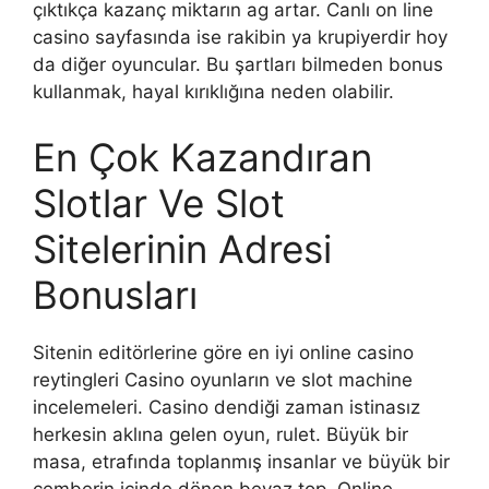
çıktıkça kazanç miktarın ag artar. Canlı on line
casino sayfasında ise rakibin ya krupiyerdir hoy
da diğer oyuncular. Bu şartları bilmeden bonus
kullanmak, hayal kırıklığına neden olabilir.
En Çok Kazandıran
Slotlar Ve Slot
Sitelerinin Adresi
Bonusları
Sitenin editörlerine göre en iyi online casino
reytingleri Casino oyunların ve slot machine
incelemeleri. Casino dendiği zaman istinasız
herkesin aklına gelen oyun, rulet. Büyük bir
masa, etrafında toplanmış insanlar ve büyük bir
çemberin içinde dönen beyaz top. Online