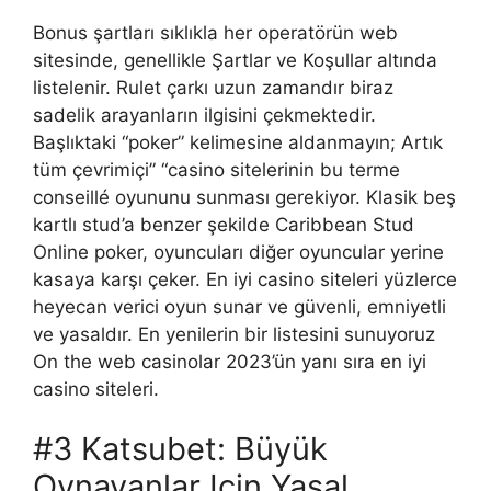
Bonus şartları sıklıkla her operatörün web
sitesinde, genellikle Şartlar ve Koşullar altında
listelenir. Rulet çarkı uzun zamandır biraz
sadelik arayanların ilgisini çekmektedir.
Başlıktaki “poker” kelimesine aldanmayın; Artık
tüm çevrimiçi” “casino sitelerinin bu terme
conseillé oyununu sunması gerekiyor. Klasik beş
kartlı stud’a benzer şekilde Caribbean Stud
Online poker, oyuncuları diğer oyuncular yerine
kasaya karşı çeker. En iyi casino siteleri yüzlerce
heyecan verici oyun sunar ve güvenli, emniyetli
ve yasaldır. En yenilerin bir listesini sunuyoruz
On the web casinolar 2023’ün yanı sıra en iyi
casino siteleri.
#3 Katsubet: Büyük
Oynayanlar Için Yasal