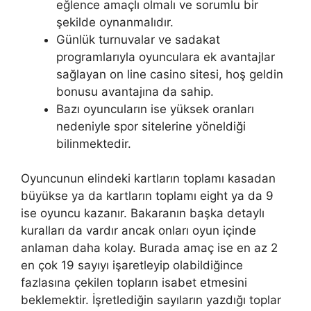
eğlence amaçlı olmalı ve sorumlu bir
şekilde oynanmalıdır.
Günlük turnuvalar ve sadakat
programlarıyla oyunculara ek avantajlar
sağlayan on line casino sitesi, hoş geldin
bonusu avantajına da sahip.
Bazı oyuncuların ise yüksek oranları
nedeniyle spor sitelerine yöneldiği
bilinmektedir.
Oyuncunun elindeki kartların toplamı kasadan
büyükse ya da kartların toplamı eight ya da 9
ise oyuncu kazanır. Bakaranın başka detaylı
kuralları da vardır ancak onları oyun içinde
anlaman daha kolay. Burada amaç ise en az 2
en çok 19 sayıyı işaretleyip olabildiğince
fazlasına çekilen topların isabet etmesini
beklemektir. İşretlediğin sayıların yazdığı toplar