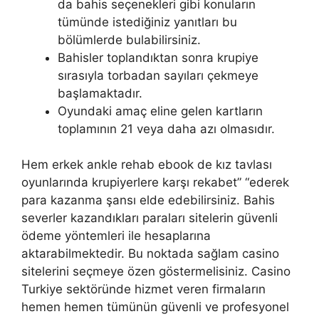
da bahis seçenekleri gibi konuların
tümünde istediğiniz yanıtları bu
bölümlerde bulabilirsiniz.
Bahisler toplandıktan sonra krupiye
sırasıyla torbadan sayıları çekmeye
başlamaktadır.
Oyundaki amaç eline gelen kartların
toplamının 21 veya daha azı olmasıdır.
Hem erkek ankle rehab ebook de kız tavlası
oyunlarında krupiyerlere karşı rekabet” “ederek
para kazanma şansı elde edebilirsiniz. Bahis
severler kazandıkları paraları sitelerin güvenli
ödeme yöntemleri ile hesaplarına
aktarabilmektedir. Bu noktada sağlam casino
sitelerini seçmeye özen göstermelisiniz. Casino
Turkiye sektöründe hizmet veren firmaların
hemen hemen tümünün güvenli ve profesyonel