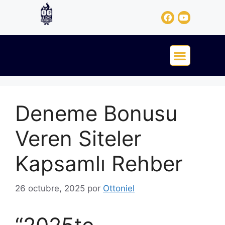
Deneme Bonusu
Veren Siteler
Kapsamlı Rehber
26 octubre, 2025
por
Ottoniel