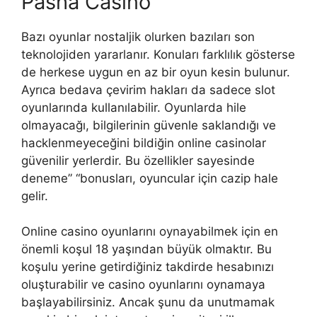
Pasha Casino
Bazı oyunlar nostaljik olurken bazıları son
teknolojiden yararlanır. Konuları farklılık gösterse
de herkese uygun en az bir oyun kesin bulunur.
Ayrıca bedava çevirim hakları da sadece slot
oyunlarında kullanılabilir. Oyunlarda hile
olmayacağı, bilgilerinin güvenle saklandığı ve
hacklenmeyeceğini bildiğin online casinolar
güvenilir yerlerdir. Bu özellikler sayesinde
deneme” “bonusları, oyuncular için cazip hale
gelir.
Online casino oyunlarını oynayabilmek için en
önemli koşul 18 yaşından büyük olmaktır. Bu
koşulu yerine getirdiğiniz takdirde hesabınızı
oluşturabilir ve casino oyunlarını oynamaya
başlayabilirsiniz. Ancak şunu da unutmamak