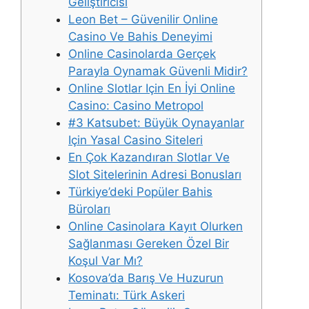
Geliştiricisi
Leon Bet – Güvenilir Online
Casino Ve Bahis Deneyimi
Online Casinolarda Gerçek
Parayla Oynamak Güvenli Midir?
Online Slotlar Için En İyi Online
Casino: Casino Metropol
#3 Katsubet: Büyük Oynayanlar
Için Yasal Casino Siteleri
En Çok Kazandıran Slotlar Ve
Slot Sitelerinin Adresi Bonusları
Türkiye’deki Popüler Bahis
Büroları
Online Casinolara Kayıt Olurken
Sağlanması Gereken Özel Bir
Koşul Var Mı?
Kosova’da Barış Ve Huzurun
Teminatı: Türk Askeri