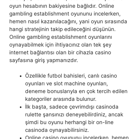
oyun hesabının bakiyesine bağlıdır. Online
gambling establishment oyununu incelerken,
hemen nasıl kazanılacağını, yani oyun sırasında
hangi stratejinin takip edileceğini düşünün.
Online gambling establishment oyunlarını
oynayabilmek için ihtiyacınız olan tek şey
internet bağlantısı olan bir cihazla casino
sayfasına giriş yapmanızdır.
Özellikle futbol bahisleri, canlı casino
oyunları ve slot machine oyunları,
deneme bonuslarıyla en çok tercih edilen
kategoriler arasında bulunur.
İlk başta, sadece çevrimdışı casinoda
rulette şansınızı deneyebilirdiniz, ancak
şimdi bu oyunu herhangi bir on-line
casinoda oynayabilirsiniz.
Online casino oyununu incelerken, hemen