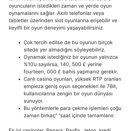
oyuncuların istedikleri zaman ve yerde oyun
oynamalarını sağlar. Akıllı telefonlar veya
tabletler üzerinden slot oyunlarına erişebilir ve
keyifli bir oyun deneyimi yaşayabilirsiniz.
Çok tercih edilse de bu oyunun birçok
sitede yer almadığını söyleyebiliriz.
Oynamak istediğiniz bir oyunun yalnızca
%10’u sayılırsa, 140, 500 £ yerine
fourteen, 000 £ bahis yapmanız gerekir.
Canlı casino oyunları, yüksek RTP oranları
empieza geniş oyun seçenekleri ile 7Bit,
kullanıcılarına zengin bir oyun dünyası
sunuyor.
Bu yöntemlerle para çekme işlemleri çoğu
zaman birkaç” “saat içinde tamamlanır.
En iyi casinolar, Papara, Payfix, Jeton, kredi