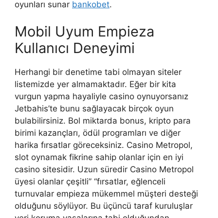
oyunları sunar
bankobet
.
Mobil Uyum Empieza
Kullanıcı Deneyimi
Herhangi bir denetime tabi olmayan siteler
listemizde yer almamaktadır. Eğer bir kita
vurgun yapma hayaliyle casino oynuyorsanız
Jetbahis’te bunu sağlayacak birçok oyun
bulabilirsiniz. Bol miktarda bonus, kripto para
birimi kazançları, ödül programları ve diğer
harika fırsatlar göreceksiniz. Casino Metropol,
slot oynamak fikrine sahip olanlar için en iyi
casino sitesidir. Uzun süredir Casino Metropol
üyesi olanlar çeşitli” “fırsatlar, eğlenceli
turnuvalar empieza mükemmel müşteri desteği
olduğunu söylüyor. Bu üçüncü taraf kuruluşlar
veri koruma yasalarına tabi olduğundan