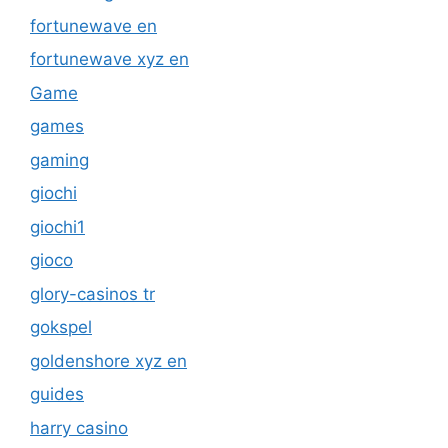
fortunewave en
fortunewave xyz en
Game
games
gaming
giochi
giochi1
gioco
glory-casinos tr
gokspel
goldenshore xyz en
guides
harry casino