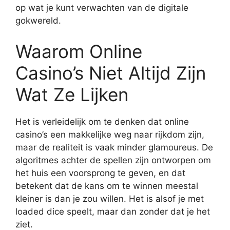
op wat je kunt verwachten van de digitale
gokwereld.
Waarom Online
Casino’s Niet Altijd Zijn
Wat Ze Lijken
Het is verleidelijk om te denken dat online
casino’s een makkelijke weg naar rijkdom zijn,
maar de realiteit is vaak minder glamoureus. De
algoritmes achter de spellen zijn ontworpen om
het huis een voorsprong te geven, en dat
betekent dat de kans om te winnen meestal
kleiner is dan je zou willen. Het is alsof je met
loaded dice speelt, maar dan zonder dat je het
ziet.