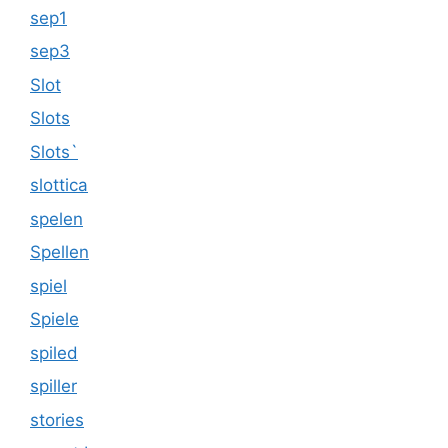
sep1
sep3
Slot
Slots
Slots`
slottica
spelen
Spellen
spiel
Spiele
spiled
spiller
stories