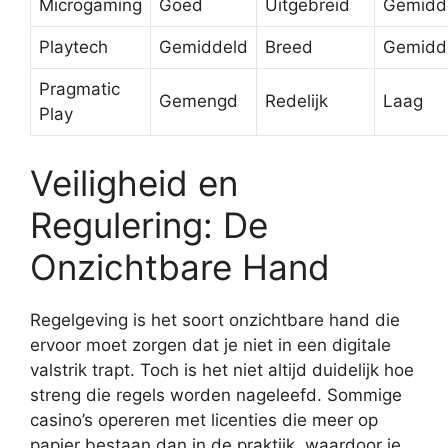
Microgaming
Goed
Uitgebreid
Gemidd
Playtech
Gemiddeld
Breed
Gemidd
Pragmatic
Gemengd
Redelijk
Laag
Play
Veiligheid en
Regulering: De
Onzichtbare Hand
Regelgeving is het soort onzichtbare hand die
ervoor moet zorgen dat je niet in een digitale
valstrik trapt. Toch is het niet altijd duidelijk hoe
streng die regels worden nageleefd. Sommige
casino’s opereren met licenties die meer op
papier bestaan dan in de praktijk, waardoor je