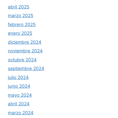
abril 2025
marzo 2025
febrero 2025
enero 2025
diciembre 2024
noviembre 2024
octubre 2024
septiembre 2024
julio 2024
junio 2024
mayo 2024
abril 2024
marzo 2024