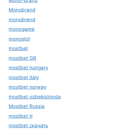
Mono-brand
Monobrand
monobrend
monogame
monoslot
mostbet
mostbet GR
mostbet hungary
mostbet italy
mostbet norway
mostbet ozbekistonda
Mostbet Russia
mostbet tr
mostbet скачать