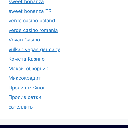
sweet bonanza
sweet bonanza TR
verde casino poland
verde casino romania
Vovan Casino
vulkan vegas germany
Комета Казино
Макси-обзорник
Микрокредит
Пролив мейнов
Пролив сетки
сателлиты