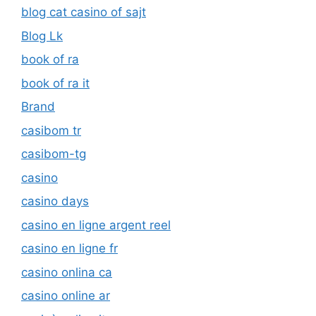
blog cat casino of sajt
Blog Lk
book of ra
book of ra it
Brand
casibom tr
casibom-tg
casino
casino days
casino en ligne argent reel
casino en ligne fr
casino onlina ca
casino online ar