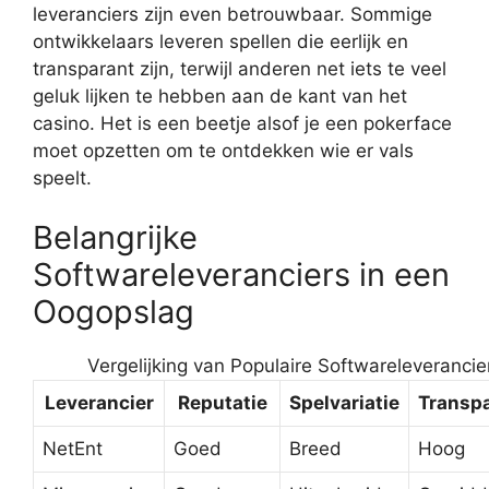
leveranciers zijn even betrouwbaar. Sommige
ontwikkelaars leveren spellen die eerlijk en
transparant zijn, terwijl anderen net iets te veel
geluk lijken te hebben aan de kant van het
casino. Het is een beetje alsof je een pokerface
moet opzetten om te ontdekken wie er vals
speelt.
Belangrijke
Softwareleveranciers in een
Oogopslag
Vergelijking van Populaire Softwareleverancie
Leverancier
Reputatie
Spelvariatie
Transpa
NetEnt
Goed
Breed
Hoog