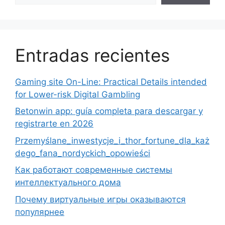
Entradas recientes
Gaming site On-Line: Practical Details intended
for Lower-risk Digital Gambling
Betonwin app: guía completa para descargar y
registrarte en 2026
Przemyślane_inwestycje_i_thor_fortune_dla_każ
dego_fana_nordyckich_opowieści
Как работают современные системы
интеллектуального дома
Почему виртуальные игры оказываются
популярнее