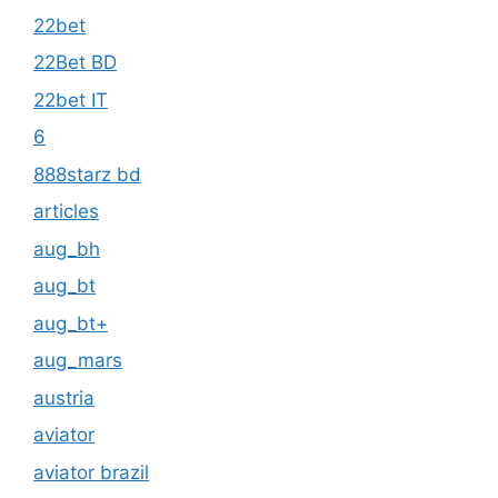
22bet
22Bet BD
22bet IT
6
888starz bd
articles
aug_bh
aug_bt
aug_bt+
aug_mars
austria
aviator
aviator brazil