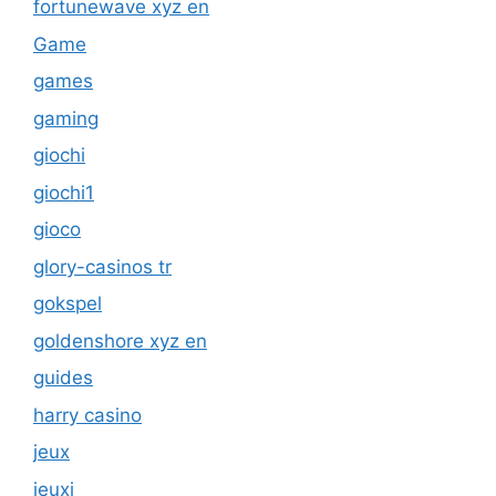
fortunewave xyz en
Game
games
gaming
giochi
giochi1
gioco
glory-casinos tr
gokspel
goldenshore xyz en
guides
harry casino
jeux
jeuxi