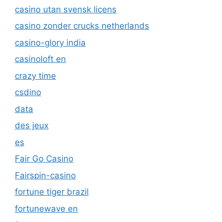
casino utan svensk licens
casino zonder crucks netherlands
casino-glory india
casinoloft en
crazy time
csdino
data
des jeux
es
Fair Go Casino
Fairspin-casino
fortune tiger brazil
fortunewave en