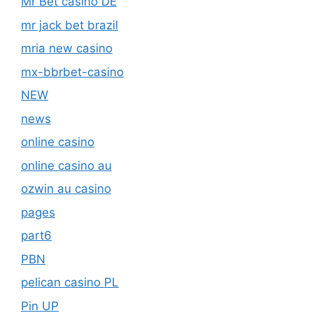
Mr Bet casino DE
mr jack bet brazil
mria new casino
mx-bbrbet-casino
NEW
news
online casino
online casino au
ozwin au casino
pages
part6
PBN
pelican casino PL
Pin UP