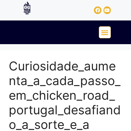
Curiosidade_aume
nta_a_cada_passo_
em_chicken_road_
portugal_desafiand
o_a_sorte_e_a