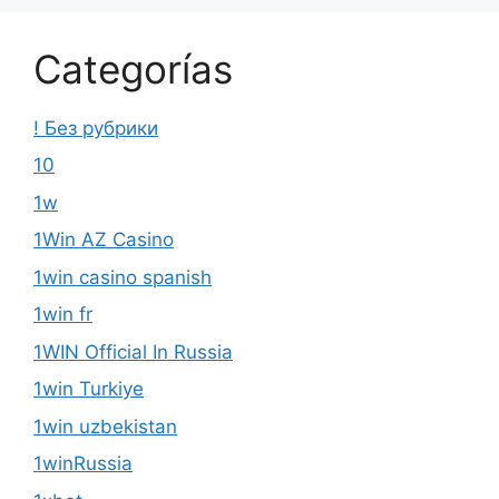
Categorías
! Без рубрики
10
1w
1Win AZ Casino
1win casino spanish
1win fr
1WIN Official In Russia
1win Turkiye
1win uzbekistan
1winRussia