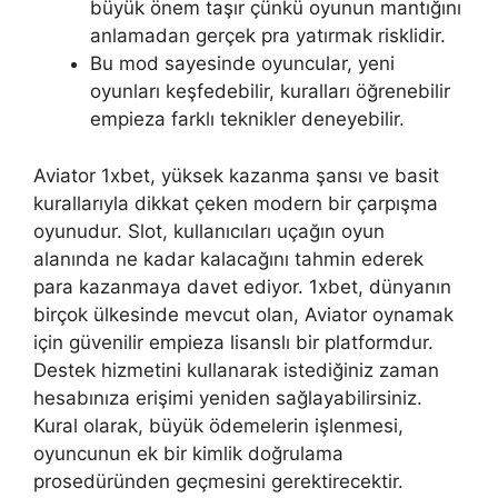
büyük önem taşır çünkü oyunun mantığını
anlamadan gerçek pra yatırmak risklidir.
Bu mod sayesinde oyuncular, yeni
oyunları keşfedebilir, kuralları öğrenebilir
empieza farklı teknikler deneyebilir.
Aviator 1xbet, yüksek kazanma şansı ve basit
kurallarıyla dikkat çeken modern bir çarpışma
oyunudur. Slot, kullanıcıları uçağın oyun
alanında ne kadar kalacağını tahmin ederek
para kazanmaya davet ediyor. 1xbet, dünyanın
birçok ülkesinde mevcut olan, Aviator oynamak
için güvenilir empieza lisanslı bir platformdur.
Destek hizmetini kullanarak istediğiniz zaman
hesabınıza erişimi yeniden sağlayabilirsiniz.
Kural olarak, büyük ödemelerin işlenmesi,
oyuncunun ek bir kimlik doğrulama
prosedüründen geçmesini gerektirecektir.