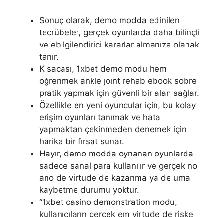
Sonuç olarak, demo modda edinilen
tecrübeler, gerçek oyunlarda daha bilinçli
ve ebilgilendirici kararlar almanıza olanak
tanır.
Kısacası, 1xbet demo modu hem
öğrenmek ankle joint rehab ebook sobre
pratik yapmak için güvenli bir alan sağlar.
Özellikle en yeni oyuncular için, bu kolay
erişim oyunları tanımak ve hata
yapmaktan çekinmeden denemek için
harika bir fırsat sunar.
Hayır, demo modda oynanan oyunlarda
sadece sanal para kullanılır ve gerçek no
ano de virtude de kazanma ya de uma
kaybetme durumu yoktur.
“1xbet casino demonstration modu,
kullanıcıların gerçek em virtude de riske