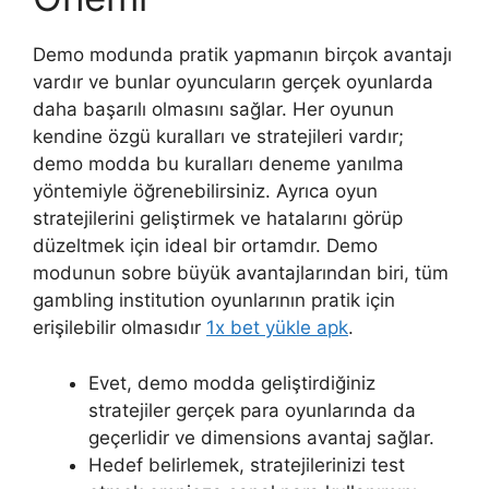
Demo modunda pratik yapmanın birçok avantajı
vardır ve bunlar oyuncuların gerçek oyunlarda
daha başarılı olmasını sağlar. Her oyunun
kendine özgü kuralları ve stratejileri vardır;
demo modda bu kuralları deneme yanılma
yöntemiyle öğrenebilirsiniz. Ayrıca oyun
stratejilerini geliştirmek ve hatalarını görüp
düzeltmek için ideal bir ortamdır. Demo
modunun sobre büyük avantajlarından biri, tüm
gambling institution oyunlarının pratik için
erişilebilir olmasıdır
1x bet yükle apk
.
Evet, demo modda geliştirdiğiniz
stratejiler gerçek para oyunlarında da
geçerlidir ve dimensions avantaj sağlar.
Hedef belirlemek, stratejilerinizi test