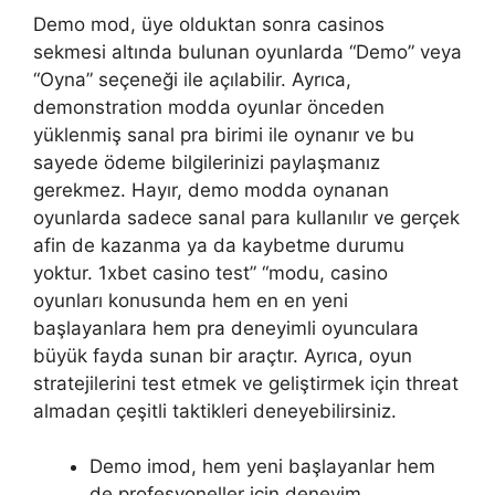
Demo mod, üye olduktan sonra casinos
sekmesi altında bulunan oyunlarda “Demo” veya
“Oyna” seçeneği ile açılabilir. Ayrıca,
demonstration modda oyunlar önceden
yüklenmiş sanal pra birimi ile oynanır ve bu
sayede ödeme bilgilerinizi paylaşmanız
gerekmez. Hayır, demo modda oynanan
oyunlarda sadece sanal para kullanılır ve gerçek
afin de kazanma ya da kaybetme durumu
yoktur. 1xbet casino test” “modu, casino
oyunları konusunda hem en en yeni
başlayanlara hem pra deneyimli oyunculara
büyük fayda sunan bir araçtır. Ayrıca, oyun
stratejilerini test etmek ve geliştirmek için threat
almadan çeşitli taktikleri deneyebilirsiniz.
Demo imod, hem yeni başlayanlar hem
de profesyoneller için deneyim