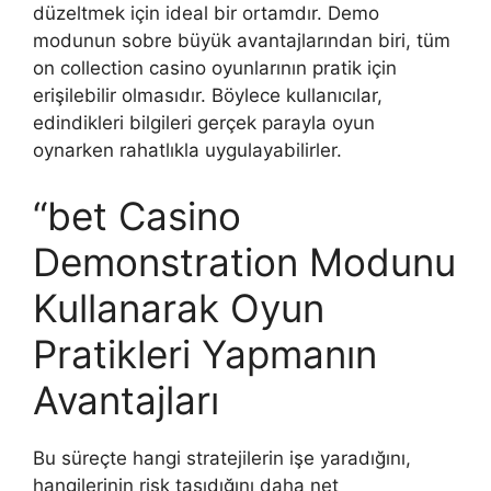
düzeltmek için ideal bir ortamdır. Demo
modunun sobre büyük avantajlarından biri, tüm
on collection casino oyunlarının pratik için
erişilebilir olmasıdır. Böylece kullanıcılar,
edindikleri bilgileri gerçek parayla oyun
oynarken rahatlıkla uygulayabilirler.
“bet Casino
Demonstration Modunu
Kullanarak Oyun
Pratikleri Yapmanın
Avantajları
Bu süreçte hangi stratejilerin işe yaradığını,
hangilerinin risk taşıdığını daha net