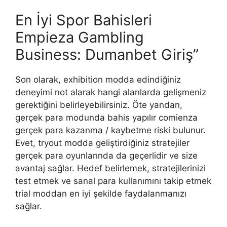
En İyi Spor Bahisleri
Empieza Gambling
Business: Dumanbet Giriş”
Son olarak, exhibition modda edindiğiniz
deneyimi not alarak hangi alanlarda gelişmeniz
gerektiğini belirleyebilirsiniz. Öte yandan,
gerçek para modunda bahis yapılır comienza
gerçek para kazanma / kaybetme riski bulunur.
Evet, tryout modda geliştirdiğiniz stratejiler
gerçek para oyunlarında da geçerlidir ve size
avantaj sağlar. Hedef belirlemek, stratejilerinizi
test etmek ve sanal para kullanımını takip etmek
trial moddan en iyi şekilde faydalanmanızı
sağlar.