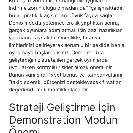
Bu erişim yöntemi, herhangi bir uygulama
indirme zorunluluğu olmadan da” “çalışmaktadır,
bu ag pratiklik açısından büyük fayda sağlar.
Demo modda yeterince pratik yaptıktan sonra,
gerçek oyunlara adım atmak için bazı hazırlıklar
yapmanız faydalıdır. Öncelikle, finansal
limitlerinizi belirleyerek sorumlu bir şekilde bahis
oynamaya başlamalısınız. Demo modda
geliştirdiğiniz stratejileri gerçek oyunlarda
uygularken kontrollü riskler almak önemlidir.
Bunun yanı sıra, 1xbet bonus ve kampanyalarını”
“takip ederek, bütçenizi destekleyecek fırsatları
değerlendirmek mantıklı olacaktır.
Strateji Geliştirme İçin
Demonstration Modun
Önemi