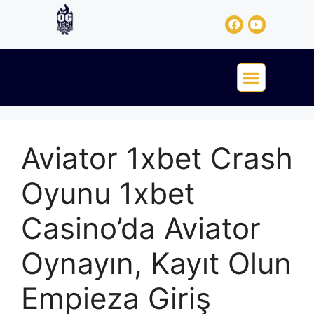
Aviator 1xbet Crash
Oyunu 1xbet
Casino’da Aviator
Oynayın, Kayıt Olun
Empieza Giriş