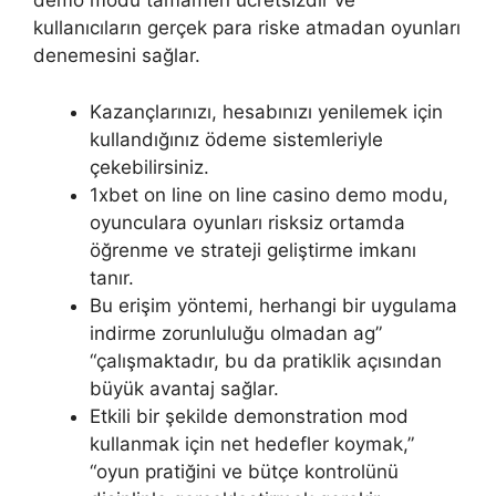
demo modu tamamen ücretsizdir ve
kullanıcıların gerçek para riske atmadan oyunları
denemesini sağlar.
Kazançlarınızı, hesabınızı yenilemek için
kullandığınız ödeme sistemleriyle
çekebilirsiniz.
1xbet on line on line casino demo modu,
oyunculara oyunları risksiz ortamda
öğrenme ve strateji geliştirme imkanı
tanır.
Bu erişim yöntemi, herhangi bir uygulama
indirme zorunluluğu olmadan ag”
“çalışmaktadır, bu da pratiklik açısından
büyük avantaj sağlar.
Etkili bir şekilde demonstration mod
kullanmak için net hedefler koymak,”
“oyun pratiğini ve bütçe kontrolünü