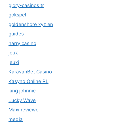
glory-casinos tr
gokspel
goldenshore xyz en
guides
harry casino
jeux
jeuxi
KaravanBet Casino
Kasyno Online PL
king johnnie
Lucky Wave
Maxi reviewe
media