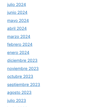
julio 2024
junio 2024
mayo 2024
abril 2024
marzo 2024
febrero 2024
enero 2024
diciembre 2023
noviembre 2023
octubre 2023
septiembre 2023
agosto 2023
julio 2023