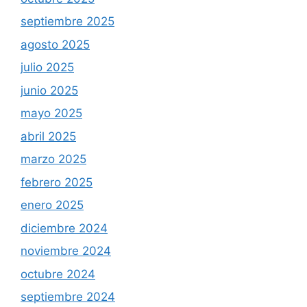
septiembre 2025
agosto 2025
julio 2025
junio 2025
mayo 2025
abril 2025
marzo 2025
febrero 2025
enero 2025
diciembre 2024
noviembre 2024
octubre 2024
septiembre 2024