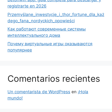
registrarte en 2026
Przemyślane_inwestycje_i_thor_fortune_dla_każ
dego_fana_nordyckich_opowieści
Как работают современные системы
интеллектуального дома
Почему виртуальные игры оказываются
популярнее
Comentarios recientes
Un comentarista de WordPress
en
¡Hola
mundo!