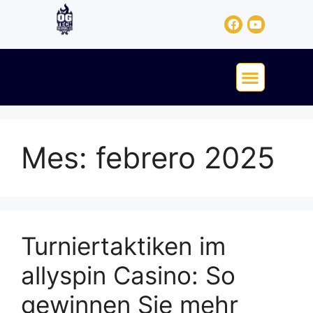
Mes:
febrero 2025
Turniertaktiken im
allyspin Casino: So
gewinnen Sie mehr