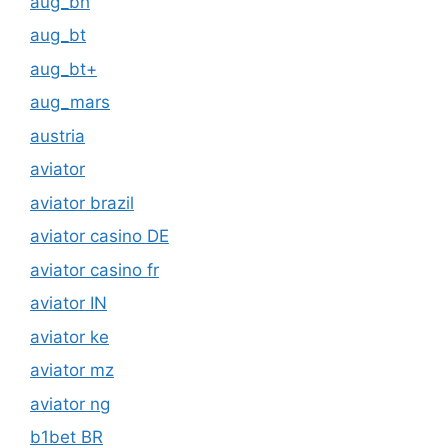
aug_bh
aug_bt
aug_bt+
aug_mars
austria
aviator
aviator brazil
aviator casino DE
aviator casino fr
aviator IN
aviator ke
aviator mz
aviator ng
b1bet BR