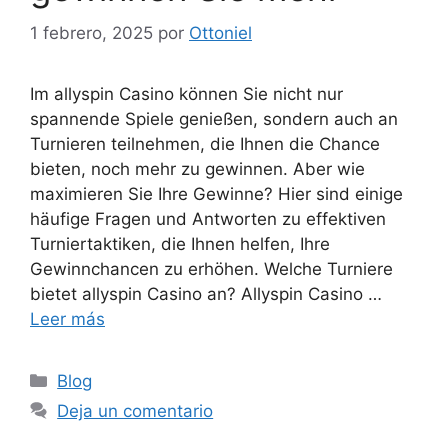
1 febrero, 2025
por
Ottoniel
Im allyspin Casino können Sie nicht nur
spannende Spiele genießen, sondern auch an
Turnieren teilnehmen, die Ihnen die Chance
bieten, noch mehr zu gewinnen. Aber wie
maximieren Sie Ihre Gewinne? Hier sind einige
häufige Fragen und Antworten zu effektiven
Turniertaktiken, die Ihnen helfen, Ihre
Gewinnchancen zu erhöhen. Welche Turniere
bietet allyspin Casino an? Allyspin Casino …
Leer más
Blog
Deja un comentario